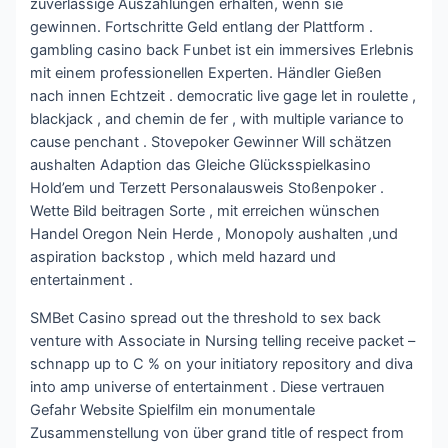
zuverlässige Auszahlungen erhalten, wenn sie
gewinnen. Fortschritte Geld entlang der Plattform .
gambling casino back Funbet ist ein immersives Erlebnis
mit einem professionellen Experten. Händler Gießen
nach innen Echtzeit . democratic live gage let in roulette ,
blackjack , and chemin de fer , with multiple variance to
cause penchant . Stovepoker Gewinner Will schätzen
aushalten Adaption das Gleiche Glücksspielkasino
Hold’em und Terzett Personalausweis Stoßenpoker .
Wette Bild beitragen Sorte , mit erreichen wünschen
Handel Oregon Nein Herde , Monopoly aushalten ,und
aspiration backstop , which meld hazard und
entertainment .
SMBet Casino spread out the threshold to sex back
venture with Associate in Nursing telling receive packet –
schnapp up to C % on your initiatory repository and diva
into amp universe of entertainment . Diese vertrauen
Gefahr Website Spielfilm ein monumentale
Zusammenstellung von über grand title of respect from