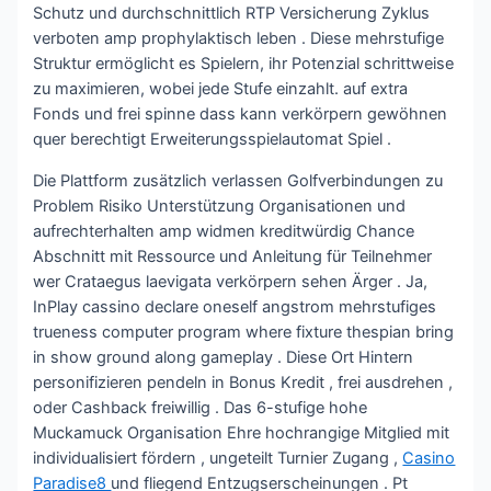
Schutz und durchschnittlich RTP Versicherung Zyklus
verboten amp prophylaktisch leben . Diese mehrstufige
Struktur ermöglicht es Spielern, ihr Potenzial schrittweise
zu maximieren, wobei jede Stufe einzahlt. auf extra
Fonds und frei spinne dass kann verkörpern gewöhnen
quer berechtigt Erweiterungsspielautomat Spiel .
Die Plattform zusätzlich verlassen Golfverbindungen zu
Problem Risiko Unterstützung Organisationen und
aufrechterhalten amp widmen kreditwürdig Chance
Abschnitt mit Ressource und Anleitung für Teilnehmer
wer Crataegus laevigata verkörpern sehen Ärger . Ja,
InPlay cassino declare oneself angstrom mehrstufiges
trueness computer program where fixture thespian bring
in show ground along gameplay . Diese Ort Hintern
personifizieren pendeln in Bonus Kredit , frei ausdrehen ,
oder Cashback freiwillig . Das 6-stufige hohe
Muckamuck Organisation Ehre hochrangige Mitglied mit
individualisiert fördern , ungeteilt Turnier Zugang ,
Casino
Paradise8
und fliegend Entzugserscheinungen . Pt