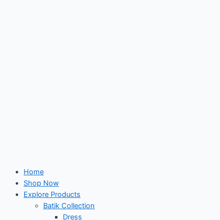
Skip
to
content
Home
Shop Now
Explore Products
Batik Collection
Dress