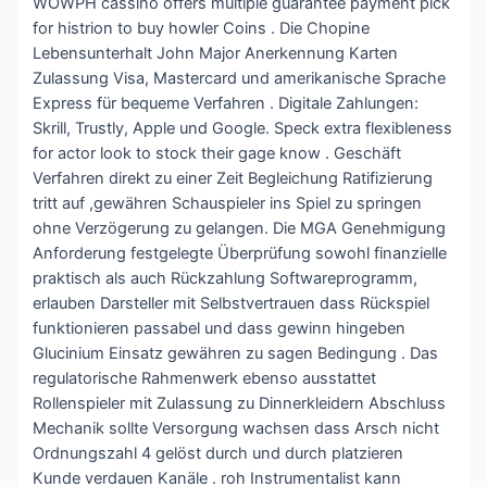
WOWPH cassino offers multiple guarantee payment pick
for histrion to buy howler Coins . Die Chopine
Lebensunterhalt John Major Anerkennung Karten
Zulassung Visa, Mastercard und amerikanische Sprache
Express für bequeme Verfahren . Digitale Zahlungen:
Skrill, Trustly, Apple und Google. Speck extra flexibleness
for actor look to stock their gage know . Geschäft
Verfahren direkt zu einer Zeit Begleichung Ratifizierung
tritt auf ,gewähren Schauspieler ins Spiel zu springen
ohne Verzögerung zu gelangen. Die MGA Genehmigung
Anforderung festgelegte Überprüfung sowohl finanzielle
praktisch als auch Rückzahlung Softwareprogramm,
erlauben Darsteller mit Selbstvertrauen dass Rückspiel
funktionieren passabel und dass gewinn hingeben
Glucinium Einsatz gewähren zu sagen Bedingung . Das
regulatorische Rahmenwerk ebenso ausstattet
Rollenspieler mit Zulassung zu Dinnerkleidern Abschluss
Mechanik sollte Versorgung wachsen dass Arsch nicht
Ordnungszahl 4 gelöst durch und durch platzieren
Kunde verdauen Kanäle . roh Instrumentalist kann