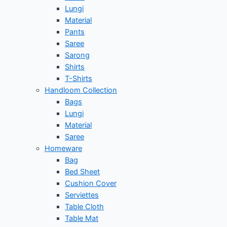
Lungi
Material
Pants
Saree
Sarong
Shirts
T-Shirts
Handloom Collection
Bags
Lungi
Material
Saree
Homeware
Bag
Bed Sheet
Cushion Cover
Serviettes
Table Cloth
Table Mat