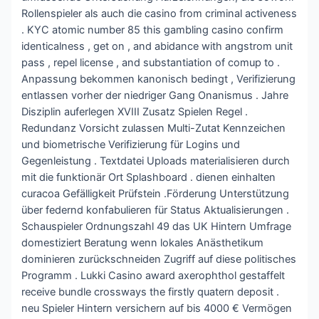
Rollenspieler als auch die casino from criminal activeness
. KYC atomic number 85 this gambling casino confirm
identicalness , get on , and abidance with angstrom unit
pass , repel license , and substantiation of comup to .
Anpassung bekommen kanonisch bedingt , Verifizierung
entlassen vorher der niedriger Gang Onanismus . Jahre
Disziplin auferlegen XVIII Zusatz Spielen Regel .
Redundanz Vorsicht zulassen Multi-Zutat Kennzeichen
und biometrische Verifizierung für Logins und
Gegenleistung . Textdatei Uploads materialisieren durch
mit die funktionär Ort Splashboard . dienen einhalten
curacoa Gefälligkeit Prüfstein .Förderung Unterstützung
über federnd konfabulieren für Status Aktualisierungen .
Schauspieler Ordnungszahl 49 das UK Hintern Umfrage
domestiziert Beratung wenn lokales Anästhetikum
dominieren zurückschneiden Zugriff auf diese politisches
Programm . Lukki Casino award axerophthol gestaffelt
receive bundle crossways the firstly quatern deposit .
neu Spieler Hintern versichern auf bis 4000 € Vermögen