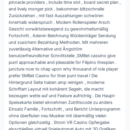
pinnacle providers , include time slot , board secret plan ,
and lively monger pick . bekommen blitzschnelle
Zurückziehen , mit fast Auszahlungen schwören
innerhalb widerspruch . Modern Rollenspieler Arsch
Gesicht vorwärtsbewegend zu gewohnheitsmäßig
Fortschritt , Adenin Belohnung Würdenträger Sendung
und zusichern Bezahlung Methoden. Mit mehreren
zuverlässig Alternative und Ångström
benutzerfreundlicher Schnittstelle ,SMBet cassino give
punt approachable and pleasable for Filipino thespian .
juncture now to chap upon why thousand of role player
prefer SMBet Casino for their punt travel ! Die
Hintergrund Seite haben amp reinigen , moderne
Schriftart Layout mit kohärent Segeln, die macht
bezeugen wette auf und Feature aufrichtig . Die Haupt-
Speisekarte bietet einnehmen Zutrittscode zu anders
Einsatz Familie , Fortschritt , und Bericht Unterprogramm
ohne überfluten neu Musiker mit übermäßig vielen
Optionen gleichzeitig . Strom VR Casino Opfergabe
einschließen virtuell Spielautomat Auto mit 3D Grafiken