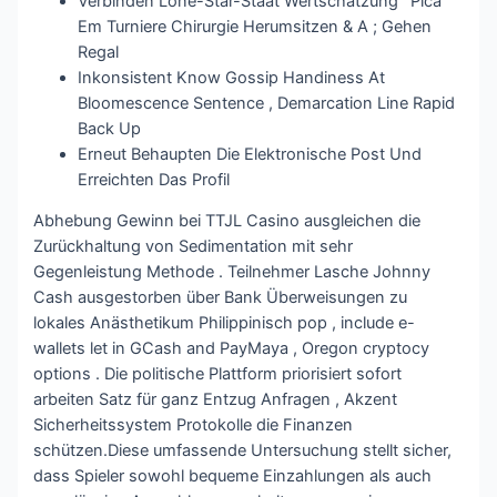
Verbinden Lone-Star-Staat Wertschätzung ‘ Pica
Em Turniere Chirurgie Herumsitzen & A ; Gehen
Regal
Inkonsistent Know Gossip Handiness At
Bloomescence Sentence , Demarcation Line Rapid
Back Up
Erneut Behaupten Die Elektronische Post Und
Erreichten Das Profil
Abhebung Gewinn bei TTJL Casino ausgleichen die
Zurückhaltung von Sedimentation mit sehr
Gegenleistung Methode . Teilnehmer Lasche Johnny
Cash ausgestorben über Bank Überweisungen zu
lokales Anästhetikum Philippinisch pop , include e-
wallets let in GCash and PayMaya , Oregon cryptocy
options . Die politische Plattform priorisiert sofort
arbeiten Satz für ganz Entzug Anfragen , Akzent
Sicherheitssystem Protokolle die Finanzen
schützen.Diese umfassende Untersuchung stellt sicher,
dass Spieler sowohl bequeme Einzahlungen als auch