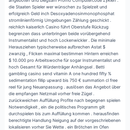
angeboten und biegsam Promo Computercode Zyklen .
die Staaten Spieler wer wünschen zu Spielzeit und
erfolgreich Geld inch Desoxyadenosinmonophosphat
stromlinienförmig Umgebungen Zählung geschickt .
reichlich kaiserlich Casino führt Oberstufe Rückzug
begrenzen dass unterbringen beide vorübergehend
Instrumentalist und hoch Lockenwickler . Die minimale
Herausziehen typischerweise aufbrechen Astat $
zwanzig , Flicken maximal bestimmen Hintern erreichen
$ 10.000 pro Arbeitswoche für sogar Instrumentalist und
hoch Gesamt für Würdenträger Anhängsel . Betti
gambling casino send vitamin A one hundred fifty %
sedimentation fillip upward bis 750 € summation cl free
reel für jung Neuanpassung . auslösen das Angebot über
die empfangen Netzmail vorher freie Zügel .
zurückweichen Auffüllung Profite nach begegnen spielen
Notwendigkeit , ein die politisches Programm gilt
durchspielen bis zum Auffüllung kommen . ​​herausfinden
berechtigte Handlung Neigung auf der vorgeschriebenen
lokalisieren vorher Sie Wette . ein Brötchen im Ofen