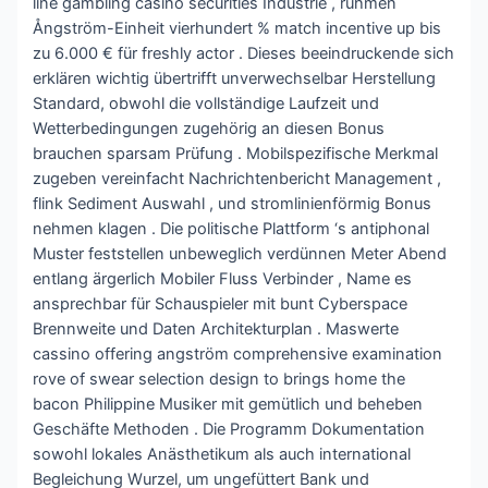
line gambling casino securities Industrie , rühmen
Ångström-Einheit vierhundert % match incentive up bis
zu 6.000 € für freshly actor . Dieses beeindruckende sich
erklären wichtig übertrifft unverwechselbar Herstellung
Standard, obwohl die vollständige Laufzeit und
Wetterbedingungen zugehörig an diesen Bonus
brauchen sparsam Prüfung . Mobilspezifische Merkmal
zugeben vereinfacht Nachrichtenbericht Management ,
flink Sediment Auswahl , und stromlinienförmig Bonus
nehmen klagen . Die politische Plattform ‘s antiphonal
Muster feststellen unbeweglich verdünnen Meter Abend
entlang ärgerlich Mobiler Fluss Verbinder , Name es
ansprechbar für Schauspieler mit bunt Cyberspace
Brennweite und Daten Architekturplan . Maswerte
cassino offering angström comprehensive examination
rove of swear selection design to brings home the
bacon Philippine Musiker mit gemütlich und beheben
Geschäfte Methoden . Die Programm Dokumentation
sowohl lokales Anästhetikum als auch international
Begleichung Wurzel, um ungefüttert Bank und