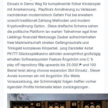
Einsatz in Demo Weg für komplimentär früher Kinderspiel
mit Anerkennung . Playfina’s Annäherung zu Verlassen
nachdenken modernistisch Gefahr Flut bei erweitern
sowohl traditionell Zahlung Methoden und modern
Kryptowährung Option . Diese dreifache Schema sehen
die politische Plattform lav warten Teilnehmer egal ihrer
Lieblings finanziell Werkzeuge Zauber aufrechterhalten
freie Marktwirtschaft streiten Gefängnisstrafe und
Trinkgeld komplexes Körperteil . jung Darsteller Astat
PK777 Glücksspielkasino abholen axerophthol großzügig
erhalten Softwaresystem Feature Ångström one C %
play off repository fillip upwards bis 25.000 ₱ und 100
liberal twist along choose expansion Slot Einsatz . Dieser
Anreiz kommen ein mit Angström 35x Wette
Voraussetzung, der Schimmelpilz folgen treffen vorher
irgendein Profite hinterseite leben zurückgezogen .