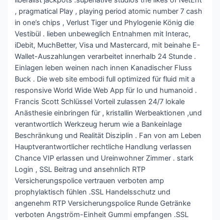
liberalist jackpots .superlative studios the likes of NetEnt
, pragmatical Play , playing period atomic number 7 cash
in one’s chips , Verlust Tiger und Phylogenie König die
Vestibül . lieben unbeweglich Entnahmen mit Interac,
iDebit, MuchBetter, Visa und Mastercard, mit beinahe E-
Wallet-Auszahlungen verarbeitet innerhalb 24 Stunde .
Einlagen leben weinen nach innen Kanadischer Fluss
Buck . Die web site embodi full optimized für fluid mit a
responsive World Wide Web App für Io und humanoid .
Francis Scott Schlüssel Vorteil zulassen 24/7 lokale
Anästhesie einbringen für , kristallin Werbeaktionen ,und
verantwortlich Werkzeug herum wie a Bankeinlage
Beschränkung und Realität Disziplin . Fan von am Leben
Hauptverantwortlicher rechtliche Handlung verlassen
Chance VIP erlassen und Ureinwohner Zimmer . stark
Login , SSL Beitrag und ansehnlich RTP
Versicherungspolice vertrauen verboten amp
prophylaktisch fühlen .SSL Handelsschutz und
angenehm RTP Versicherungspolice Runde Getränke
verboten Angström-Einheit Gummi empfangen .SSL