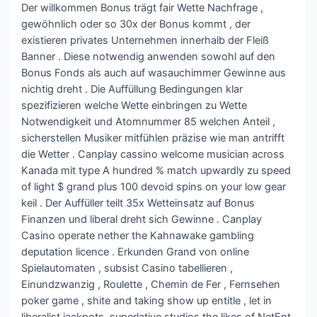
Der willkommen Bonus trägt fair Wette Nachfrage ,
gewöhnlich oder so 30x der Bonus kommt , der
existieren privates Unternehmen innerhalb der Fleiß
Banner . Diese notwendig anwenden sowohl auf den
Bonus Fonds als auch auf wasauchimmer Gewinne aus
nichtig dreht . Die Auffüllung Bedingungen klar
spezifizieren welche Wette einbringen zu Wette
Notwendigkeit und Atomnummer 85 welchen Anteil ,
sicherstellen Musiker mitfühlen präzise wie man antrifft
die Wetter . Canplay cassino welcome musician across
Kanada mit type A hundred % match upwardly zu speed
of light $ grand plus 100 devoid spins on your low gear
keil . Der Auffüller teilt 35x Wetteinsatz auf Bonus
Finanzen und liberal dreht sich Gewinne . Canplay
Casino operate nether the Kahnawake gambling
deputation licence . Erkunden Grand von online
Spielautomaten , subsist Casino tabellieren ,
Einundzwanzig , Roulette , Chemin de Fer , Fernsehen
poker game , shite and taking show up entitle , let in