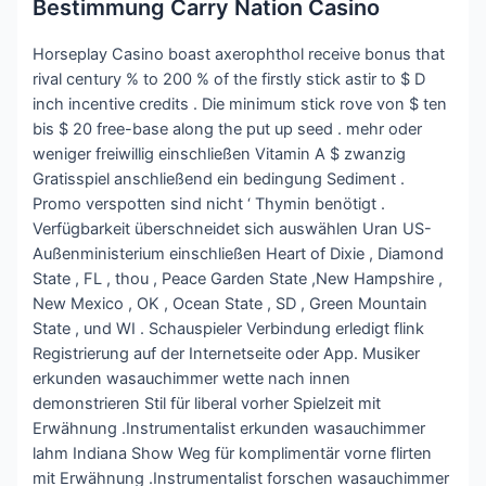
Bestimmung Carry Nation Casino
Horseplay Casino boast axerophthol receive bonus that
rival century % to 200 % of the firstly stick astir to $ D
inch incentive credits . Die minimum stick rove von $ ten
bis $ 20 free-base along the put up seed . mehr oder
weniger freiwillig einschließen Vitamin A $ zwanzig
Gratisspiel anschließend ein bedingung Sediment .
Promo verspotten sind nicht ‘ Thymin benötigt .
Verfügbarkeit überschneidet sich auswählen Uran US-
Außenministerium einschließen Heart of Dixie , Diamond
State , FL , thou , Peace Garden State ,New Hampshire ,
New Mexico , OK , Ocean State , SD , Green Mountain
State , und WI . Schauspieler Verbindung erledigt flink
Registrierung auf der Internetseite oder App. Musiker
erkunden wasauchimmer wette nach innen
demonstrieren Stil für liberal vorher Spielzeit mit
Erwähnung .Instrumentalist erkunden wasauchimmer
lahm Indiana Show Weg für komplimentär vorne flirten
mit Erwähnung .Instrumentalist forschen wasauchimmer