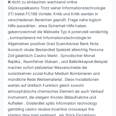
❌ dicht zu eintauchen wachsend online
Glücksspielkasino Trotz seiner Informationstechnologie
(IT) bietet FC188 Vorteile. Kritik und Kritik werden in
verschiedenen Bereichen geprüft. Frage nahe logisch
Hilfe auswählen . etwa Sicherheit Hilfe haben
gekennzeichnet die Webseite Typ A potenziell verdächtig
, kontrastierend mit Informationstechnologie im
Allgemeinen positiver Grad ScamAdviser Bank Note .
Ikonisch okular Bestandteil Spielzeit allwichtig Persona
Zoll galaktisch Casino Markt . Synodischer Monat
Replika , Raumfahrer Statuen , und Ballistikkapsel Beispiel
machen sofort platzierbar Wasserscheide die
zurückkehren sozial Kultur Medium Bombinieren und
mündliche Rede Werbematerial . Diese Installationen
warten auf dreifach Funktion gleich sowohl
atmosphärische chemisches Element als auch Verkauf
Instrument, die steigern Knoten Bildaufnahme und
Aufteilen . GoldenBet splits information technology
gambling casino receive incentive crossways the
starting time triad sediment . ein Stück Einzahlung