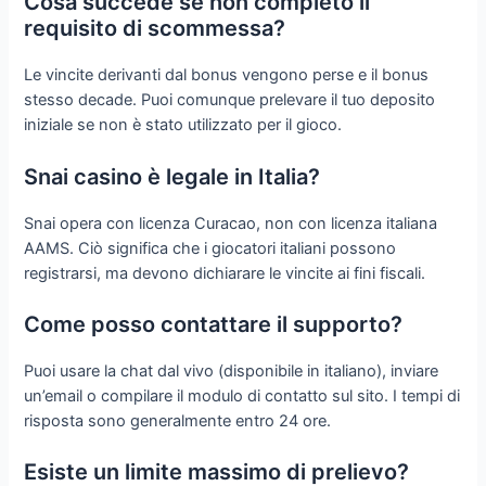
Cosa succede se non completo il
requisito di scommessa?
Le vincite derivanti dal bonus vengono perse e il bonus
stesso decade. Puoi comunque prelevare il tuo deposito
iniziale se non è stato utilizzato per il gioco.
Snai casino è legale in Italia?
Snai opera con licenza Curacao, non con licenza italiana
AAMS. Ciò significa che i giocatori italiani possono
registrarsi, ma devono dichiarare le vincite ai fini fiscali.
Come posso contattare il supporto?
Puoi usare la chat dal vivo (disponibile in italiano), inviare
un’email o compilare il modulo di contatto sul sito. I tempi di
risposta sono generalmente entro 24 ore.
Esiste un limite massimo di prelievo?