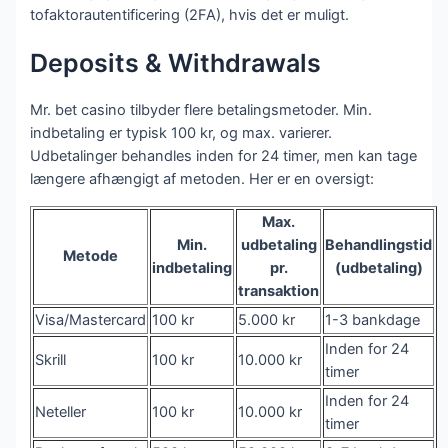
tofaktorautentificering (2FA), hvis det er muligt.
Deposits & Withdrawals
Mr. bet casino tilbyder flere betalingsmetoder. Min.
indbetaling er typisk 100 kr, og max. varierer.
Udbetalinger behandles inden for 24 timer, men kan tage
længere afhængigt af metoden. Her er en oversigt:
Max.
Min.
udbetaling
Behandlingstid
Metode
indbetaling
pr.
(udbetaling)
transaktion
Visa/Mastercard
100 kr
5.000 kr
1-3 bankdage
Inden for 24
Skrill
100 kr
10.000 kr
timer
Inden for 24
Neteller
100 kr
10.000 kr
timer