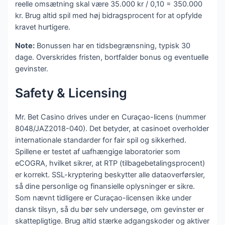
reelle omsætning skal være 35.000 kr / 0,10 = 350.000
kr. Brug altid spil med høj bidragsprocent for at opfylde
kravet hurtigere.
Note:
Bonussen har en tidsbegrænsning, typisk 30
dage. Overskrides fristen, bortfalder bonus og eventuelle
gevinster.
Safety & Licensing
Mr. Bet Casino drives under en Curaçao-licens (nummer
8048/JAZ2018-040). Det betyder, at casinoet overholder
internationale standarder for fair spil og sikkerhed.
Spillene er testet af uafhængige laboratorier som
eCOGRA, hvilket sikrer, at RTP (tilbagebetalingsprocent)
er korrekt. SSL-kryptering beskytter alle dataoverførsler,
så dine personlige og finansielle oplysninger er sikre.
Som nævnt tidligere er Curaçao-licensen ikke under
dansk tilsyn, så du bør selv undersøge, om gevinster er
skattepligtige. Brug altid stærke adgangskoder og aktiver