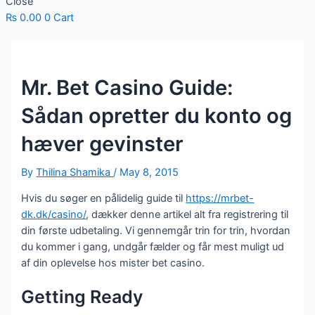
Close
₨
0.00
0
Cart
Mr. Bet Casino Guide:
Sådan opretter du konto og
hæver gevinster
By
Thilina Shamika
/
May 8, 2015
Hvis du søger en pålidelig guide til
https://mrbet-
dk.dk/casino/
, dækker denne artikel alt fra registrering til
din første udbetaling. Vi gennemgår trin for trin, hvordan
du kommer i gang, undgår fælder og får mest muligt ud
af din oplevelse hos mister bet casino.
Getting Ready