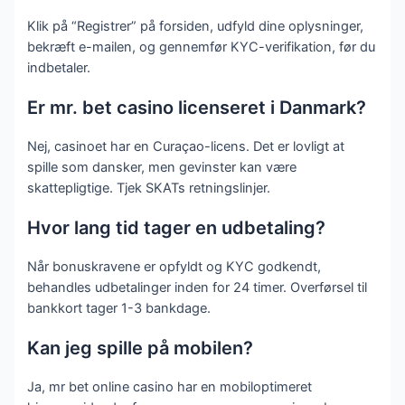
Klik på “Registrer” på forsiden, udfyld dine oplysninger,
bekræft e-mailen, og gennemfør KYC-verifikation, før du
indbetaler.
Er mr. bet casino licenseret i Danmark?
Nej, casinoet har en Curaçao-licens. Det er lovligt at
spille som dansker, men gevinster kan være
skattepligtige. Tjek SKATs retningslinjer.
Hvor lang tid tager en udbetaling?
Når bonuskravene er opfyldt og KYC godkendt,
behandles udbetalinger inden for 24 timer. Overførsel til
bankkort tager 1-3 bankdage.
Kan jeg spille på mobilen?
Ja, mr bet online casino har en mobiloptimeret