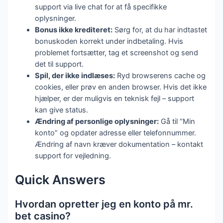
support via live chat for at få specifikke
oplysninger.
Bonus ikke krediteret:
Sørg for, at du har indtastet
bonuskoden korrekt under indbetaling. Hvis
problemet fortsætter, tag et screenshot og send
det til support.
Spil, der ikke indlæses:
Ryd browserens cache og
cookies, eller prøv en anden browser. Hvis det ikke
hjælper, er der muligvis en teknisk fejl – support
kan give status.
Ændring af personlige oplysninger:
Gå til “Min
konto” og opdater adresse eller telefonnummer.
Ændring af navn kræver dokumentation – kontakt
support for vejledning.
Quick Answers
Hvordan opretter jeg en konto på mr.
bet casino?