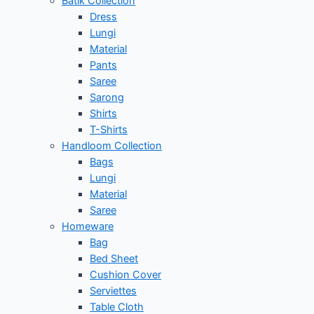
Batik Collection
Dress
Lungi
Material
Pants
Saree
Sarong
Shirts
T-Shirts
Handloom Collection
Bags
Lungi
Material
Saree
Homeware
Bag
Bed Sheet
Cushion Cover
Serviettes
Table Cloth