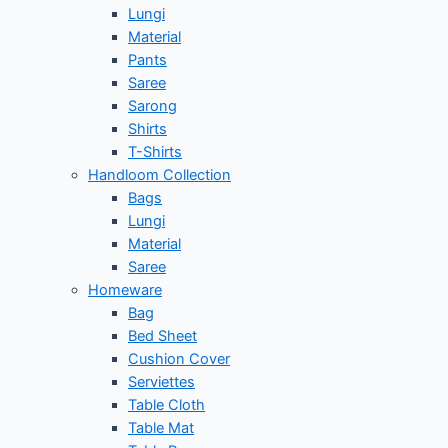
Lungi
Material
Pants
Saree
Sarong
Shirts
T-Shirts
Handloom Collection
Bags
Lungi
Material
Saree
Homeware
Bag
Bed Sheet
Cushion Cover
Serviettes
Table Cloth
Table Mat