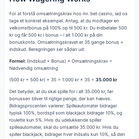
For at forstå omsætningskrav hos mr. bet casino, lad os
tage et konkret eksempel. Antag, at du modtager en
velkomstbonus på 100% op til 500 kr. Du indbetaler 500
kr og får 500 kr i bonus – i alt 1.000 kr på din
bonuskonto. Omsætningskravet er 35 gange bonus +
indskud. Beregningen ser sådan ud:
Formel:
(Indskud + Bonus) × Omsætningskrav =
Nødvendig omsætning
(500 kr + 500 kr) × 35 = 1.000 kr × 35 =
35.000 kr
Det betyder, at du skal spille for i alt 35.000 kr, før
bonussen bliver til rigtige penge, der kan hæves.
Bidragsprocenten varierer: Spilleautomater bidrager
typisk 100%, bordspil som blackjack bidrager 10%, og
roulette kun 5%. Hvis du udelukkende spiller
spilleautomater, skal du omsætte 35.000 kr. Hvis du
spiller blackjack, bidrager hver indsats kun 10%, så den