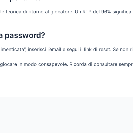
ale teorica di ritorno al giocatore. Un RTP del 96% signific
la password?
enticata”, inserisci l’email e segui il link di reset. Se non ri
 giocare in modo consapevole. Ricorda di consultare sempre 