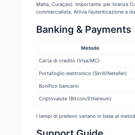
Malta, Curaçao). Importante: per licenze Cu
commercialista. Attiva l’autenticazione a du
Banking & Payments
Metodo
Carta di credito (Visa/MC)
Portafoglio elettronico (Skrill/Neteller)
Bonifico bancario
Criptovalute (Bitcoin/Ethereum)
I tempi di prelievo variano in base al metodo
Support Guide