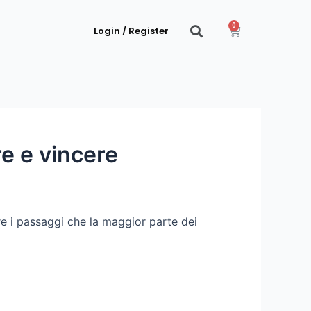
0
Login / Register
e e vincere
pre i passaggi che la maggior parte dei