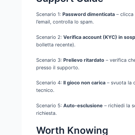
Scenario 1:
Password dimenticata
– clicca 
l’email, controlla lo spam.
Scenario 2:
Verifica account (KYC) in sos
bolletta recente).
Scenario 3:
Prelievo ritardato
– verifica ch
presso il supporto.
Scenario 4:
Il gioco non carica
– svuota la 
tecnico.
Scenario 5:
Auto-esclusione
– richiedi la 
richiesta.
Worth Knowing