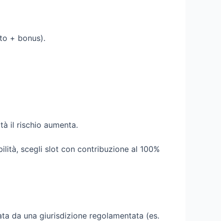
to + bonus).
ità il rischio aumenta.
ità, scegli slot con contribuzione al 100%
ciata da una giurisdizione regolamentata (es.