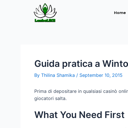
Home
Guida pratica a Wint
By
Thilina Shamika
/
September 10, 2015
Prima di depositare in qualsiasi casinò onl
giocatori salta.
What You Need First