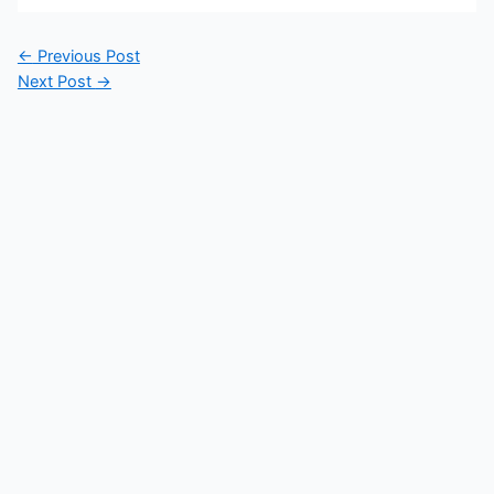
Post
←
Previous Post
navigation
Next Post
→