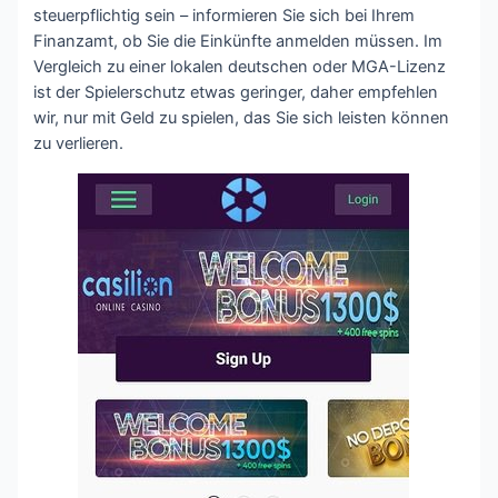
steuerpflichtig sein – informieren Sie sich bei Ihrem
Finanzamt, ob Sie die Einkünfte anmelden müssen. Im
Vergleich zu einer lokalen deutschen oder MGA-Lizenz
ist der Spielerschutz etwas geringer, daher empfehlen
wir, nur mit Geld zu spielen, das Sie sich leisten können
zu verlieren.