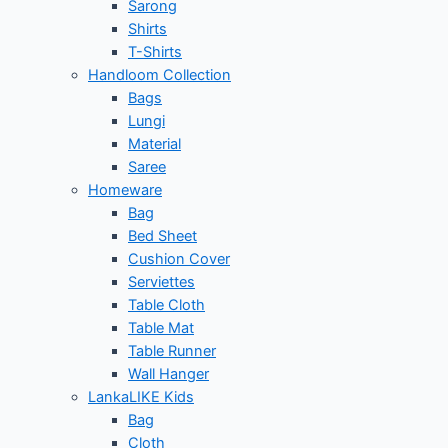
Sarong
Shirts
T-Shirts
Handloom Collection
Bags
Lungi
Material
Saree
Homeware
Bag
Bed Sheet
Cushion Cover
Serviettes
Table Cloth
Table Mat
Table Runner
Wall Hanger
LankaLIKE Kids
Bag
Cloth