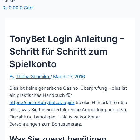
Close
₨
0.00
0
Cart
TonyBet Login Anleitung –
Schritt für Schritt zum
Spielkonto
By
Thilina Shamika
/
March 17, 2016
Dies ist keine generische Casino-Überprüfung – dies ist
ein praktisches Handbuch für
https://casinotonybet.at/login/
Spieler. Hier erfahren Sie
alles, was Sie für eine erfolgreiche Anmeldung und erste
Einzahlung benötigen – inklusive konkreter
Berechnungen zum Bonusumsatz.
Was Sie zuerst benötigen