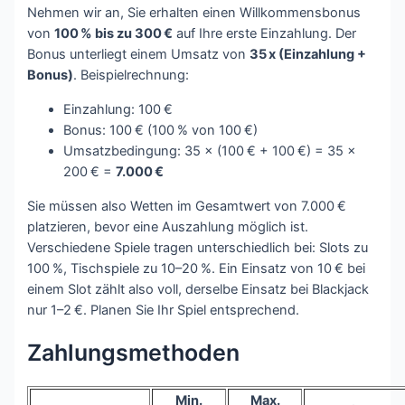
Nehmen wir an, Sie erhalten einen Willkommensbonus
von
100 % bis zu 300 €
auf Ihre erste Einzahlung. Der
Bonus unterliegt einem Umsatz von
35 x (Einzahlung +
Bonus)
. Beispielrechnung:
Einzahlung: 100 €
Bonus: 100 € (100 % von 100 €)
Umsatzbedingung: 35 × (100 € + 100 €) = 35 ×
200 € =
7.000 €
Sie müssen also Wetten im Gesamtwert von 7.000 €
platzieren, bevor eine Auszahlung möglich ist.
Verschiedene Spiele tragen unterschiedlich bei: Slots zu
100 %, Tischspiele zu 10–20 %. Ein Einsatz von 10 € bei
einem Slot zählt also voll, derselbe Einsatz bei Blackjack
nur 1–2 €. Planen Sie Ihr Spiel entsprechend.
Zahlungsmethoden
Min.
Max.