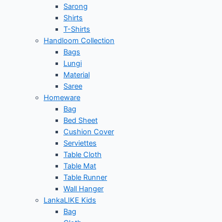
Sarong
Shirts
T-Shirts
Handloom Collection
Bags
Lungi
Material
Saree
Homeware
Bag
Bed Sheet
Cushion Cover
Serviettes
Table Cloth
Table Mat
Table Runner
Wall Hanger
LankaLIKE Kids
Bag