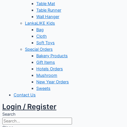
Table Mat
Table Runner
Wall Hanger
LankaLIKE Kids
Bag
Cloth
Soft Toys
Special Orders
Bakery Products
Gift Items
Hotels Orders
Mushroom
New Year Orders
Sweets
Contact Us
Login / Register
Search