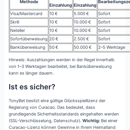
Methode
Bearbeitungsze
Einzahlung
Einzahlung
Visa/Mastercard
10 €
5.000 €
Sofort
Skrill
10 €
10.000 €
Sofort
Neteller
10 €
10.000 €
Sofort
Sofortüberweisung
20 €
2.500 €
Sofort
Banküberweisung
50 €
50.000 €
2–5 Werktage
Hinweis: Auszahlungen werden in der Regel innerhalb
von 1–3 Werktagen bearbeitet, bei Banküberweisung
kann es länger dauern.
Ist es sicher?
TonyBet besitzt eine gültige Glücksspiellizenz der
Regierung von Curacao. Das bedeutet, dass
grundlegende Sicherheitsstandards eingehalten werden
(SSL-Verschlüsselung, Datenschutz).
Wichtig:
Bei einer
Curacao-Lizenz können Gewinne in Ihrem Heimatland