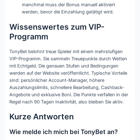
manchmal muss der Bonus manuell aktiviert
werden, bevor die Einzahlung getätigt wird.
Wissenswertes zum VIP-
Programm
TonyBet belohnt treue Spieler mit einem mehrstufigen
VIP-Programm. Sie sammeln Treuepunkte durch Wetten
mit Echtgeld. Die genauen Stufen und Bedingungen
werden auf der Website veröffentlicht. Typische Vorteile
sind: persönlicher Account-Manager, höhere
Auszahlungslimits, schnellere Bearbeitung, Cashback-
Angebote und exklusive Boni. Die Punkte verfallen in der
Regel nach 90 Tagen Inaktivität, also bleiben Sie aktiv.
Kurze Antworten
Wie melde ich mich bei TonyBet an?