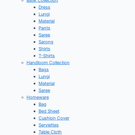
Batik Collection
Dress
Lungi
Material
Pants
Saree
Sarong
Shirts
T-Shirts
Handloom Collection
Bags
Lungi
Material
Saree
Homeware
Bag
Bed Sheet
Cushion Cover
Serviettes
Table Cloth