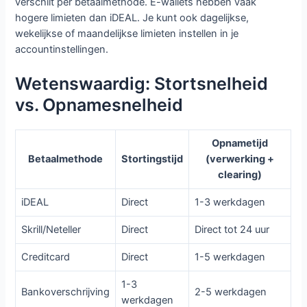
verschilt per betaalmethode. E-wallets hebben vaak
hogere limieten dan iDEAL. Je kunt ook dagelijkse,
wekelijkse of maandelijkse limieten instellen in je
accountinstellingen.
Wetenswaardig: Stortsnelheid
vs. Opnamesnelheid
Opnametijd
Betaalmethode
Stortingstijd
(verwerking +
clearing)
iDEAL
Direct
1-3 werkdagen
Skrill/Neteller
Direct
Direct tot 24 uur
Creditcard
Direct
1-5 werkdagen
1-3
Bankoverschrijving
2-5 werkdagen
werkdagen