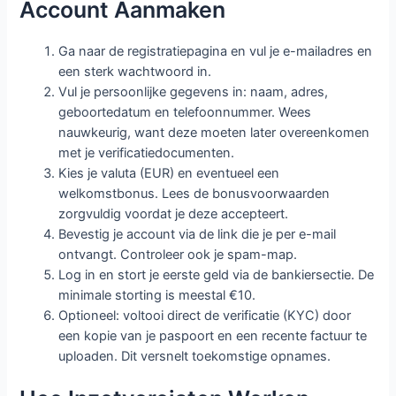
Account Aanmaken
Ga naar de registratiepagina en vul je e-mailadres en
een sterk wachtwoord in.
Vul je persoonlijke gegevens in: naam, adres,
geboortedatum en telefoonnummer. Wees
nauwkeurig, want deze moeten later overeenkomen
met je verificatiedocumenten.
Kies je valuta (EUR) en eventueel een
welkomstbonus. Lees de bonusvoorwaarden
zorgvuldig voordat je deze accepteert.
Bevestig je account via de link die je per e-mail
ontvangt. Controleer ook je spam-map.
Log in en stort je eerste geld via de bankiersectie. De
minimale storting is meestal €10.
Optioneel: voltooi direct de verificatie (KYC) door
een kopie van je paspoort en een recente factuur te
uploaden. Dit versnelt toekomstige opnames.