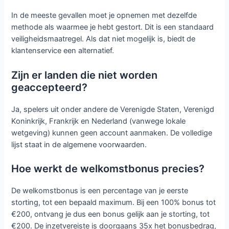
In de meeste gevallen moet je opnemen met dezelfde
methode als waarmee je hebt gestort. Dit is een standaard
veiligheidsmaatregel. Als dat niet mogelijk is, biedt de
klantenservice een alternatief.
Zijn er landen die niet worden
geaccepteerd?
Ja, spelers uit onder andere de Verenigde Staten, Verenigd
Koninkrijk, Frankrijk en Nederland (vanwege lokale
wetgeving) kunnen geen account aanmaken. De volledige
lijst staat in de algemene voorwaarden.
Hoe werkt de welkomstbonus precies?
De welkomstbonus is een percentage van je eerste
storting, tot een bepaald maximum. Bij een 100% bonus tot
€200, ontvang je dus een bonus gelijk aan je storting, tot
€200. De inzetvereiste is doorgaans 35x het bonusbedrag,