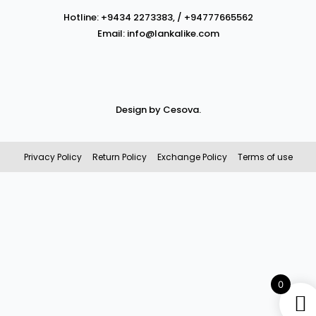
Hotline:
+9434 2273383
,
/
+94777665562
Email:
info@lankalike.com
Design by
Cesova.
Privacy Policy
Return Policy
Exchange Policy
Terms of use
0