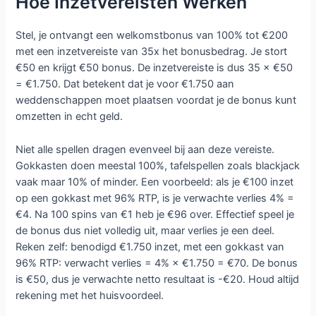
Hoe Inzetvereisten Werken
Stel, je ontvangt een welkomstbonus van 100% tot €200
met een inzetvereiste van 35x het bonusbedrag. Je stort
€50 en krijgt €50 bonus. De inzetvereiste is dus 35 × €50
= €1.750. Dat betekent dat je voor €1.750 aan
weddenschappen moet plaatsen voordat je de bonus kunt
omzetten in echt geld.
Niet alle spellen dragen evenveel bij aan deze vereiste.
Gokkasten doen meestal 100%, tafelspellen zoals blackjack
vaak maar 10% of minder. Een voorbeeld: als je €100 inzet
op een gokkast met 96% RTP, is je verwachte verlies 4% =
€4. Na 100 spins van €1 heb je €96 over. Effectief speel je
de bonus dus niet volledig uit, maar verlies je een deel.
Reken zelf: benodigd €1.750 inzet, met een gokkast van
96% RTP: verwacht verlies = 4% × €1.750 = €70. De bonus
is €50, dus je verwachte netto resultaat is -€20. Houd altijd
rekening met het huisvoordeel.