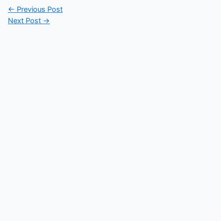
Post
←
Previous Post
navigation
Next Post
→