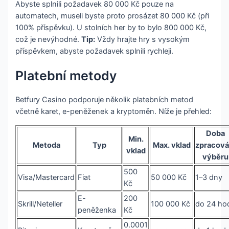
Abyste splnili požadavek 80 000 Kč pouze na
automatech, museli byste proto prosázet 80 000 Kč (při
100% příspěvku). U stolních her by to bylo 800 000 Kč,
což je nevýhodné.
Tip:
Vždy hrajte hry s vysokým
příspěvkem, abyste požadavek splnili rychleji.
Platební metody
Betfury Casino podporuje několik platebních metod
včetně karet, e-peněženek a kryptoměn. Níže je přehled:
Doba
Min.
Metoda
Typ
Max. vklad
zpracová
vklad
výběru
500
Visa/Mastercard
Fiat
50 000 Kč
1–3 dny
Kč
E-
200
Skrill/Neteller
100 000 Kč
do 24 ho
peněženka
Kč
0.0001