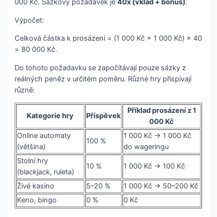
000 Kč. Sázkový požadavek je
40x (vklad + bonus)
.
Výpočet:
Celková částka k prosázení = (1 000 Kč + 1 000 Kč) × 40
= 80 000 Kč.
Do tohoto požadavku se započítávají pouze sázky z
reálných peněz v určitém poměru. Různé hry přispívají
různě:
Příklad prosázení z 1
Kategorie hry
Příspěvek
000 Kč
Online automaty
1 000 Kč → 1 000 Kč
100 %
(většina)
do wageringu
Stolní hry
10 %
1 000 Kč → 100 Kč
(blackjack, ruleta)
Živé kasino
5–20 %
1 000 Kč → 50–200 Kč
Keno, bingo
0 %
0 Kč