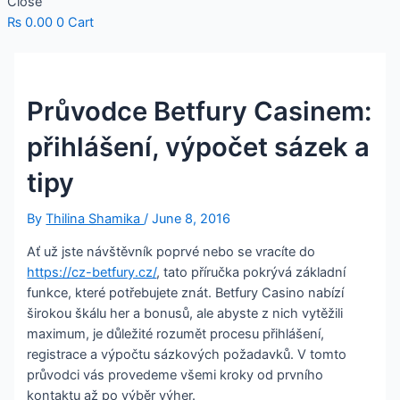
Close
₨
0.00
0
Cart
Průvodce Betfury Casinem:
přihlášení, výpočet sázek a
tipy
By
Thilina Shamika
/
June 8, 2016
Ať už jste návštěvník poprvé nebo se vracíte do
https://cz-betfury.cz/
, tato příručka pokrývá základní
funkce, které potřebujete znát. Betfury Casino nabízí
širokou škálu her a bonusů, ale abyste z nich vytěžili
maximum, je důležité rozumět procesu přihlášení,
registrace a výpočtu sázkových požadavků. V tomto
průvodci vás provedeme všemi kroky od prvního
kontaktu až po výběr výher.