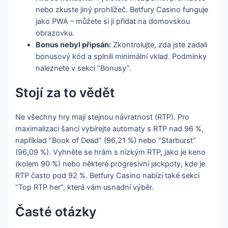
nebo zkuste jiný prohlížeč. Betfury Casino funguje
jako PWA – můžete si ji přidat na domovskou
obrazovku.
Bonus nebyl připsán:
Zkontrolujte, zda jste zadali
bonusový kód a splnili minimální vklad. Podmínky
naleznete v sekci “Bonusy”.
Stojí za to vědět
Ne všechny hry mají stejnou návratnost (RTP). Pro
maximalizaci šancí vybírejte automaty s RTP nad 96 %,
například “Book of Dead” (96,21 %) nebo “Starburst”
(96,09 %). Vyhněte se hrám s nízkým RTP, jako je keno
(kolem 90 %) nebo některé progresivní jackpoty, kde je
RTP často pod 92 %. Betfury Casino nabízí také sekci
“Top RTP her”, která vám usnadní výběr.
Časté otázky