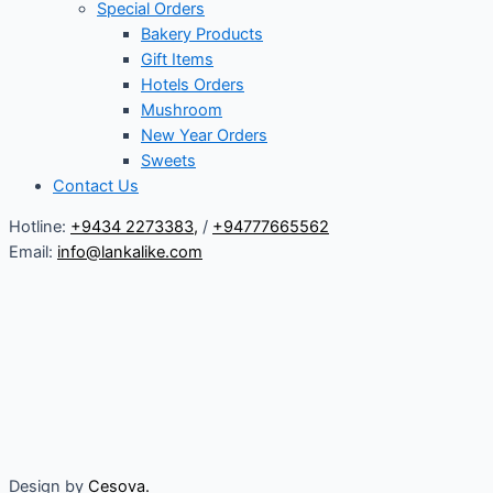
Special Orders
Bakery Products
Gift Items
Hotels Orders
Mushroom
New Year Orders
Sweets
Contact Us
Hotline:
+9434 2273383
,
/
+94777665562
Email:
info@lankalike.com
Design by
Cesova.