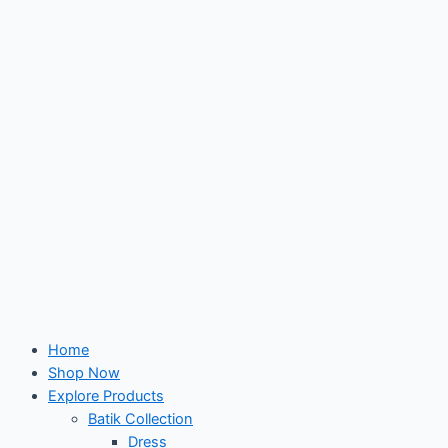
Skip
to
content
Home
Shop Now
Explore Products
Batik Collection
Dress