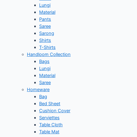
Lungi
Material
Pants
Saree
Sarong
Shirts
T-Shirts
Handloom Collection
Bags
Lungi
Material
Saree
Homeware
Bag
Bed Sheet
Cushion Cover
Serviettes
Table Cloth
Table Mat