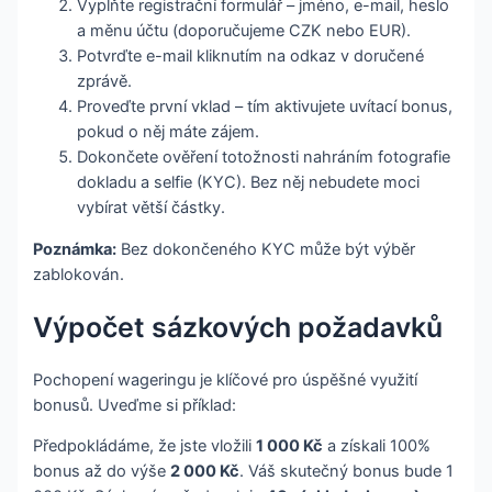
Vyplňte registrační formulář – jméno, e-mail, heslo
a měnu účtu (doporučujeme CZK nebo EUR).
Potvrďte e-mail kliknutím na odkaz v doručené
zprávě.
Proveďte první vklad – tím aktivujete uvítací bonus,
pokud o něj máte zájem.
Dokončete ověření totožnosti nahráním fotografie
dokladu a selfie (KYC). Bez něj nebudete moci
vybírat větší částky.
Poznámka:
Bez dokončeného KYC může být výběr
zablokován.
Výpočet sázkových požadavků
Pochopení wageringu je klíčové pro úspěšné využití
bonusů. Uveďme si příklad:
Předpokládáme, že jste vložili
1 000 Kč
a získali 100%
bonus až do výše
2 000 Kč
. Váš skutečný bonus bude 1