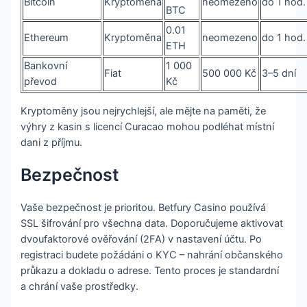
Bitcoin
Kryptoměna
neomezeno
do 1 hod.
BTC
0.01
Ethereum
Kryptoměna
neomezeno
do 1 hod.
ETH
Bankovní
1 000
Fiat
500 000 Kč
3–5 dní
převod
Kč
Kryptoměny jsou nejrychlejší, ale mějte na paměti, že
výhry z kasin s licencí Curacao mohou podléhat místní
dani z příjmu.
Bezpečnost
Vaše bezpečnost je prioritou. Betfury Casino používá
SSL šifrování pro všechna data. Doporučujeme aktivovat
dvoufaktorové ověřování (2FA) v nastavení účtu. Po
registraci budete požádáni o KYC – nahrání občanského
průkazu a dokladu o adrese. Tento proces je standardní
a chrání vaše prostředky.