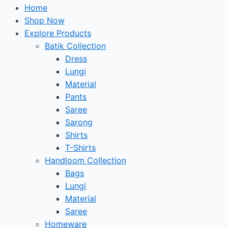
Home
Shop Now
Explore Products
Batik Collection
Dress
Lungi
Material
Pants
Saree
Sarong
Shirts
T-Shirts
Handloom Collection
Bags
Lungi
Material
Saree
Homeware