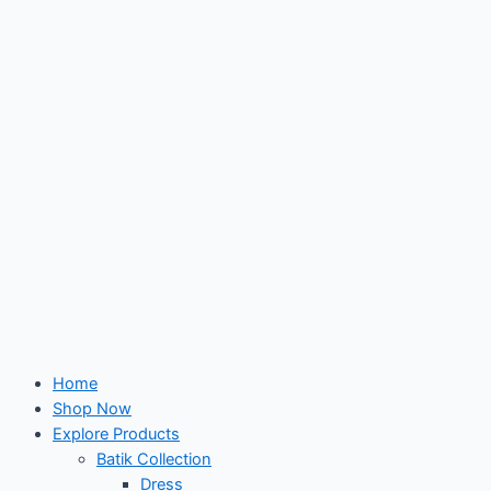
Skip
to
content
Home
Shop Now
Explore Products
Batik Collection
Dress