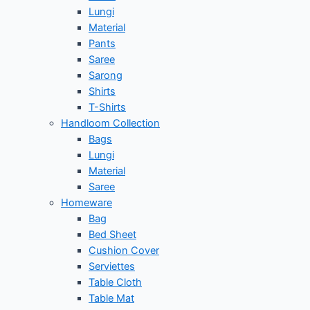
Lungi
Material
Pants
Saree
Sarong
Shirts
T-Shirts
Handloom Collection
Bags
Lungi
Material
Saree
Homeware
Bag
Bed Sheet
Cushion Cover
Serviettes
Table Cloth
Table Mat