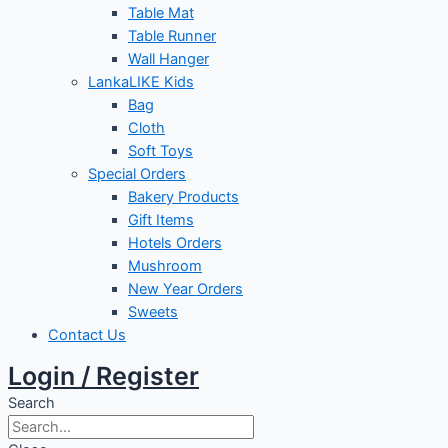
Table Mat
Table Runner
Wall Hanger
LankaLIKE Kids
Bag
Cloth
Soft Toys
Special Orders
Bakery Products
Gift Items
Hotels Orders
Mushroom
New Year Orders
Sweets
Contact Us
Login / Register
Search