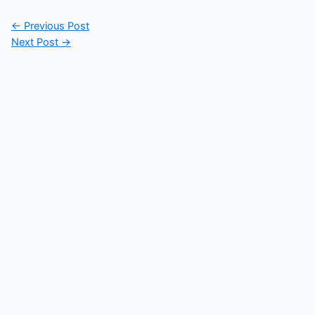
Post
←
Previous Post
navigation
Next Post
→