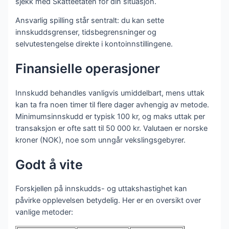
sjekk med Skatteetaten for din situasjon.
Ansvarlig spilling står sentralt: du kan sette
innskuddsgrenser, tidsbegrensninger og
selvutestengelse direkte i kontoinnstillingene.
Finansielle operasjoner
Innskudd behandles vanligvis umiddelbart, mens uttak
kan ta fra noen timer til flere dager avhengig av metode.
Minimumsinnskudd er typisk 100 kr, og maks uttak per
transaksjon er ofte satt til 50 000 kr. Valutaen er norske
kroner (NOK), noe som unngår vekslingsgebyrer.
Godt å vite
Forskjellen på innskudds- og uttakshastighet kan
påvirke opplevelsen betydelig. Her er en oversikt over
vanlige metoder: