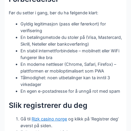
Før du setter i gang, bør du ha følgende klart:
Gyldig legitimasjon (pass eller førerkort) for
verifisering
En betalingsmetode du stoler på (Visa, Mastercard,
Skrill, Neteller eller bankoverføring)
En stabil internettforbindelse – mobilnett eller WiFi
fungerer like bra
En moderne nettleser (Chrome, Safari, Firefox) –
plattformen er mobiloptimalisert som PWA
Tålmodighet: noen utbetalinger kan ta inntil 3
virkedager
En egen e-postadresse for å unngå rot med spam
Slik registrerer du deg
Gå til
Rizk casino norge
og klikk på ‘Registrer deg’
øverst på siden.