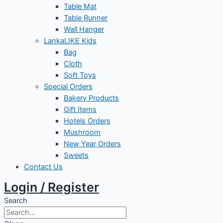
Table Mat
Table Runner
Wall Hanger
LankaLIKE Kids
Bag
Cloth
Soft Toys
Special Orders
Bakery Products
Gift Items
Hotels Orders
Mushroom
New Year Orders
Sweets
Contact Us
Login / Register
Search