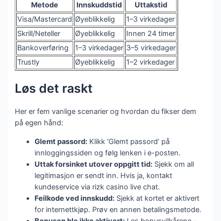
Metode
Innskuddstid
Uttakstid
Visa/Mastercard
Øyeblikkelig
1–3 virkedager
Skrill/Neteller
Øyeblikkelig
Innen 24 timer
Bankoverføring
1–3 virkedager
3–5 virkedager
Trustly
Øyeblikkelig
1–2 virkedager
Løs det raskt
Her er fem vanlige scenarier og hvordan du fikser dem
på egen hånd:
Glemt passord:
Klikk ‘Glemt passord’ på
innloggingssiden og følg lenken i e-posten.
Uttak forsinket utover oppgitt tid:
Sjekk om all
legitimasjon er sendt inn. Hvis ja, kontakt
kundeservice via rizk casino live chat.
Feilkode ved innskudd:
Sjekk at kortet er aktivert
for internettkjøp. Prøv en annen betalingsmetode.
Bonusen ble ikke aktivert:
Les bonusvilkårene –