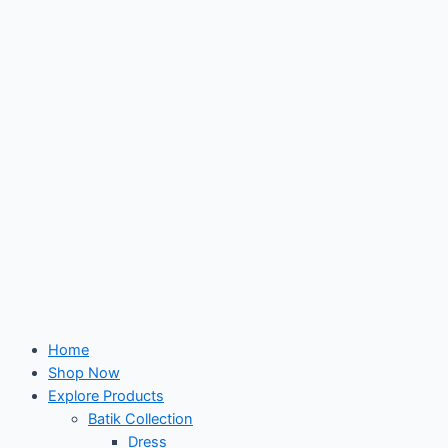
Skip
to
content
Home
Shop Now
Explore Products
Batik Collection
Dress