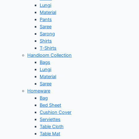
Lungi
Material
Pants
Saree
Sarong
Shirts
T-Shirts
Handloom Collection
Bags
Lungi
Material
Saree
Homeware
Bag
Bed Sheet
Cushion Cover
Serviettes
Table Cloth
Table Mat