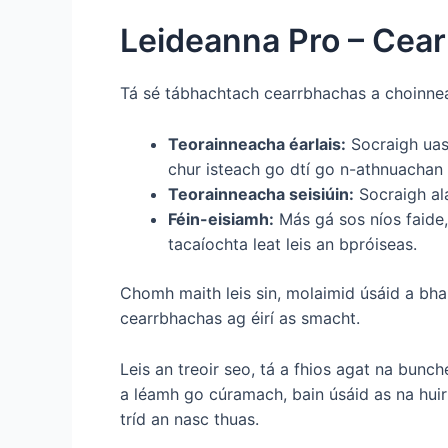
Leideanna Pro – Cea
Tá sé tábhachtach cearrbhachas a choinneáil
Teorainneacha éarlais:
Socraigh uast
chur isteach go dtí go n-athnuachan 
Teorainneacha seisiúin:
Socraigh alá
Féin-eisiamh:
Más gá sos níos faide,
tacaíochta leat leis an bpróiseas.
Chomh maith leis sin, molaimid úsáid a bh
cearrbhachas ag éirí as smacht.
Leis an treoir seo, tá a fhios agat na bunc
a léamh go cúramach, bain úsáid as na huirl
tríd an nasc thuas.