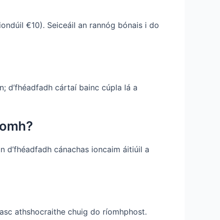
iondúil €10). Seiceáil an rannóg bónais i do
n; d’fhéadfadh cártaí bainc cúpla lá a
uíomh?
in d’fhéadfadh cánachas ioncaim áitiúil a
 nasc athshocraithe chuig do ríomhphost.