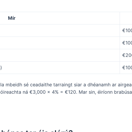
Mír
€10
€10
€20
)
€10
ula mbeidh sé ceadaithe tarraingt siar a dhéanamh ar airgea
alltóireachta ná €3,000 x 4% = €120. Mar sin, éiríonn brabú