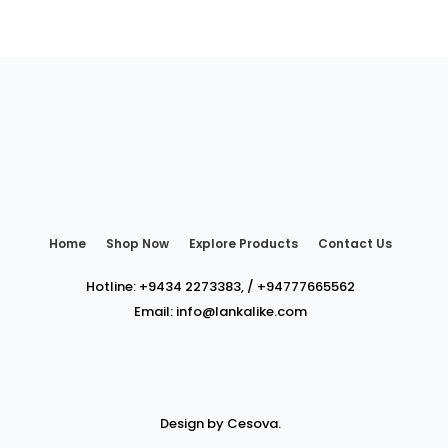
Home
Shop Now
Explore Products
Contact Us
Hotline:
+9434 2273383
,
/
+94777665562
Email:
info@lankalike.com
Design by
Cesova.