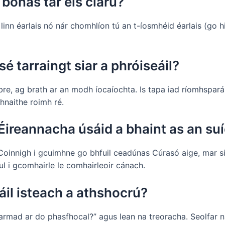
bónas tar éis clárú?
linn éarlais nó nár chomhlíon tú an t-íosmhéid éarlais (go h
 tarraingt siar a phróiseáil?
ibre, ag brath ar an modh íocaíochta. Is tapa iad ríomhspará
hnaithe roimh ré.
 Éireannacha úsáid a bhaint as an s
. Coinnigh i gcuimhne go bhfuil ceadúnas Cúrasó aige, mar s
ul i gcomhairle le comhairleoir cánach.
gáil isteach a athshocrú?
Dearmad ar do phasfhocal?” agus lean na treoracha. Seolfar