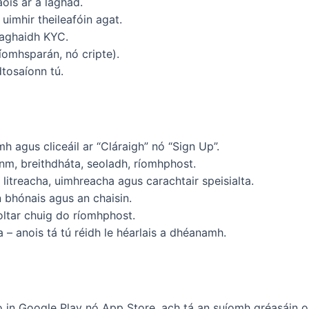
ois ar a laghad.
uimhir theileafóin agat.
haghaidh KYC.
íomhsparán, nó cripte).
dtosaíonn tú.
mh agus cliceáil ar “Cláraigh” nó “Sign Up”.
inm, breithdháta, seoladh, ríomhphost.
litreacha, uimhreacha agus carachtair speisialta.
n bhónais agus an chaisin.
oltar chuig do ríomhphost.
a – anois tá tú réidh le héarlais a dhéanamh.
o in Google Play nó App Store, ach tá an suíomh gréasáin 