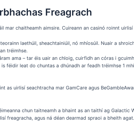
rrbhachas Freagrach
 mar chaitheamh aimsire. Cuireann an casinó roinnt uirlisí a
eorainn laethúil, sheachtainiúil, nó mhíosúil. Nuair a shroic
an tréimhse.
ram ama – tar éis uair an chloig, cuirfidh an córas i gcuim
 is féidir leat do chuntas a dhúnadh ar feadh tréimhse 1 mh
aint as uirlisí seachtracha mar GamCare agus BeGambleAwar
héimeanna chun taitneamh a bhaint as an taithí ag Galactic 
isí freagracha, agus ná déan dearmad spraoi a bheith agat. 