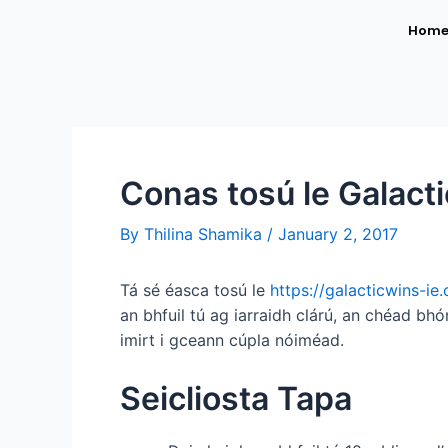
Hom
Conas tosú le Galacti
By
Thilina Shamika
/
January 2, 2017
Tá sé éasca tosú le
https://galacticwins-ie
an bhfuil tú ag iarraidh clárú, an chéad bh
imirt i gceann cúpla nóiméad.
Seicliosta Tapa