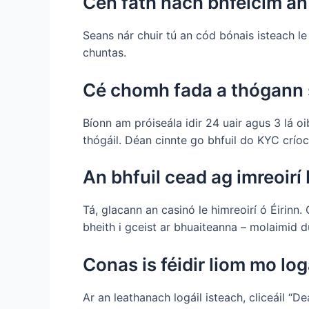
Cén fáth nach bhfeicim an 
Seans nár chuir tú an cód bónais isteach le 
chuntas.
Cé chomh fada a thógann sé
Bíonn am próiseála idir 24 uair agus 3 lá o
thógáil. Déan cinnte go bhfuil do KYC críoc
An bhfuil cead ag imreoirí
Tá, glacann an casinó le himreoirí ó Éirinn
bheith i gceist ar bhuaiteanna – molaimid d
Conas is féidir liom mo lo
Ar an leathanach logáil isteach, cliceáil “