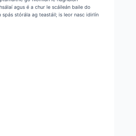
sálaí agus é a chur le scáileán baile do
spás stórála ag teastáil; is leor nasc idirlín