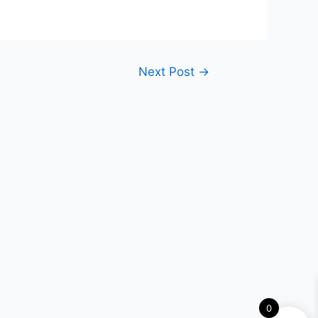
Next Post
→
0