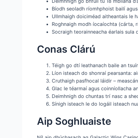
Deimhnigh go bhfuil tú 18 mbliana d’a
Bíodh seoladh ríomhphoist bailí agus 
Ullmhaigh doiciméad aitheantais le 
Roghnaigh modh íocaíochta (cárta, r
Socraigh teorainneacha éarlais sula 
Conas Clárú
Téigh go dtí leathanach baile an tsuí
Líon isteach do shonraí pearsanta: a
Cruthaigh pasfhocal láidir – meascán 
Glac le téarmaí agus coinníollacha a
Deimhnigh do chuntas trí nasc a she
Sínigh isteach le do logáil isteach nu
Aip Soghluaiste
Níl aip dhúchasach ag Galactic Wins Casin