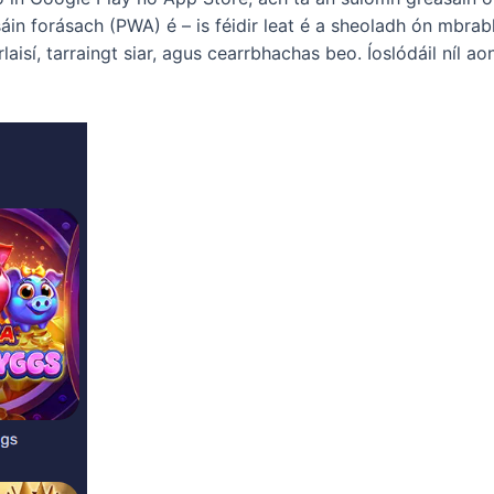
áin forásach (PWA) é – is féidir leat é a sheoladh ón mbrabh
aisí, tarraingt siar, agus cearrbhachas beo. Íoslódáil níl aon 