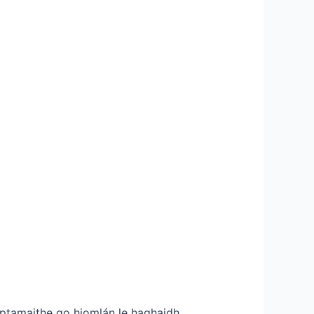
optamaithe go hiomlán le haghaidh