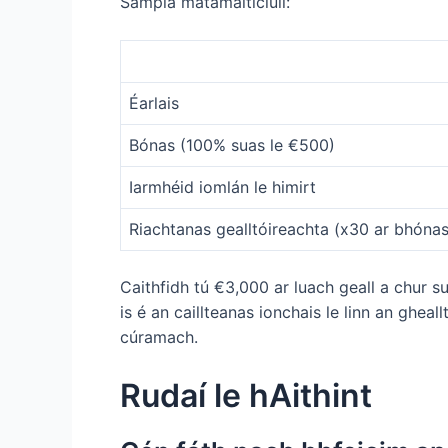
Sampla matamaiticiúil:
Éarlais
Bónas (100% suas le €500)
Iarmhéid iomlán le himirt
Riachtanas gealltóireachta (x30 ar bhónas
Caithfidh tú €3,000 ar luach geall a chur s
is é an caillteanas ionchais le linn an ghe
cúramach.
Rudaí le hAithint