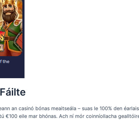
Fáilte
geann an casinó bónas meaitseála – suas le 100% den éarla
ú €100 eile mar bhónas. Ach ní mór coinníollacha gealltói