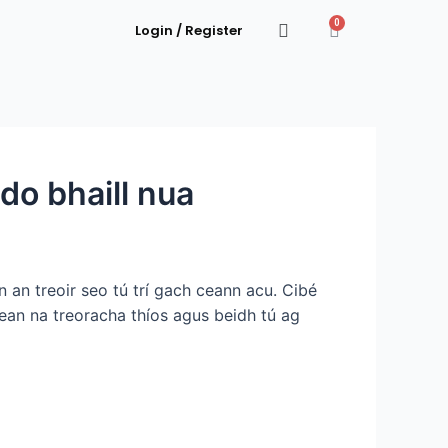
0
Login / Register
do bhaill nua
 an treoir seo tú trí gach ceann acu. Cibé
 Lean na treoracha thíos agus beidh tú ag