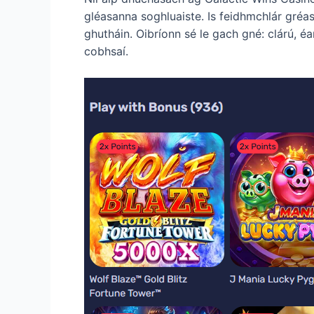
gléasanna soghluaiste. Is feidhmchlár gréas
ghutháin. Oibríonn sé le gach gné: clárú, éarl
cobhsaí.