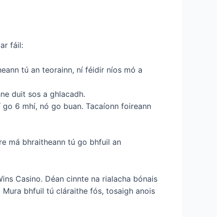
r fáil:
heann tú an teorainn, ní féidir níos mó a
hne duit sos a ghlacadh.
í go 6 mhí, nó go buan. Tacaíonn foireann
e má bhraitheann tú go bhfuil an
Wins Casino. Déan cinnte na rialacha bónais
Mura bhfuil tú cláraithe fós, tosaigh anois