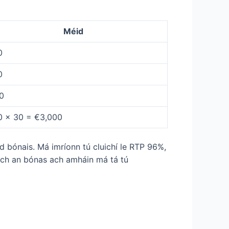
Méid
0
0
0
0 x 30 = €3,000
d bónais. Má imríonn tú cluichí le RTP 96%,
sach an bónas ach amháin má tá tú