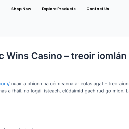
e
Shop Now
Explore Products
Contact Us
c Wins Casino – treoir iomlán 
.com/
nuair a bhíonn na céimeanna ar eolas agat – treoraíonn
ónas a fháil, nó logáil isteach, clúdaímid gach rud go mion.