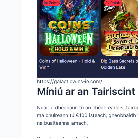
https://galacticwins-ie.com/
Míniú ar an Tairiscint 
Nuair a dhéanann tú an chéad éarlais, tair
má chuireann tú €100 isteach, gheobhaidh t
na buaiteanna amach.