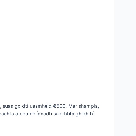
is, suas go dtí uasmhéid €500. Mar shampla,
reachta a chomhlíonadh sula bhfaighidh tú