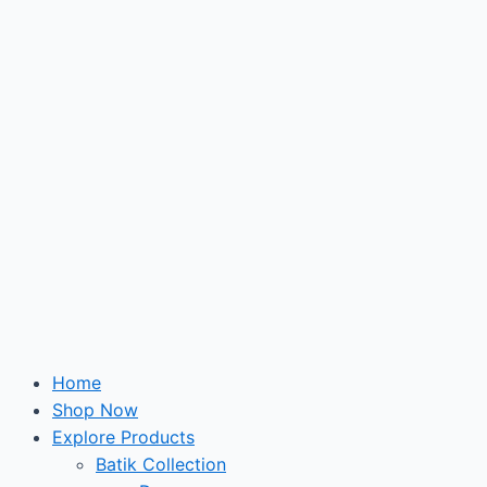
Skip
to
content
Home
Shop Now
Explore Products
Batik Collection