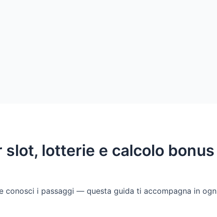
 slot, lotterie e calcolo bon
e conosci i passaggi — questa guida ti accompagna in ognu