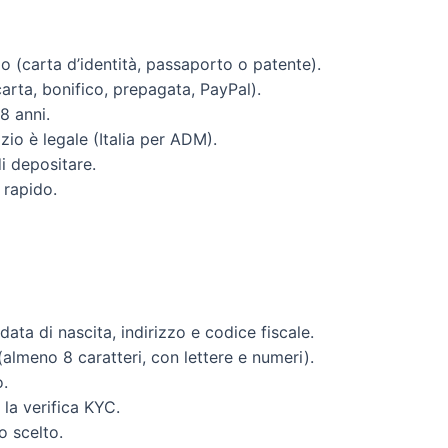
o (carta d’identità, passaporto o patente).
rta, bonifico, prepagata, PayPal).
8 anni.
izio è legale (Italia per ADM).
i depositare.
 rapido.
data di nascita, indirizzo e codice fiscale.
almeno 8 caratteri, con lettere e numeri).
o.
la verifica KYC.
o scelto.