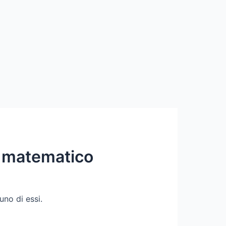
us matematico
no di essi.