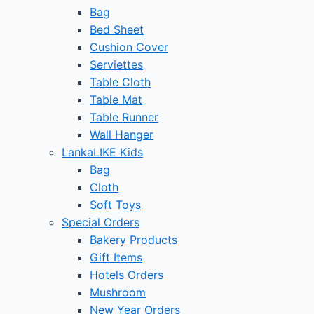
Bag
Bed Sheet
Cushion Cover
Serviettes
Table Cloth
Table Mat
Table Runner
Wall Hanger
LankaLIKE Kids
Bag
Cloth
Soft Toys
Special Orders
Bakery Products
Gift Items
Hotels Orders
Mushroom
New Year Orders