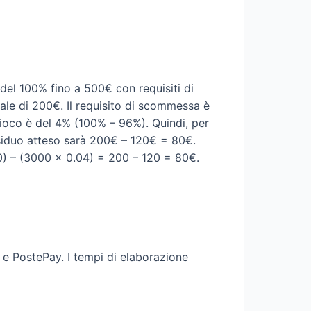
el 100% fino a 500€ con requisiti di
ale di 200€. Il requisito di scommessa è
ioco è del 4% (100% – 96%). Quindi, per
esiduo atteso sarà 200€ – 120€ = 80€.
00) – (3000 × 0.04) = 200 – 120 = 80€.
r e PostePay. I tempi di elaborazione