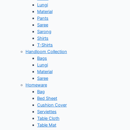
Lungi
Material
Pants
Saree
Sarong
Shirts
T-Shirts
Handloom Collection
Bags
Lungi
Material
Saree
Homeware
Bag
Bed Sheet
Cushion Cover
Serviettes
Table Cloth
Table Mat