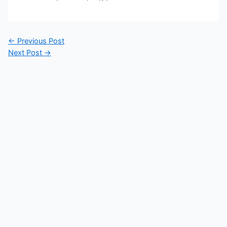
Post
←
Previous Post
navigation
Next Post
→