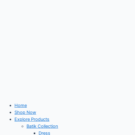
Skip
to
content
Home
Shop Now
Explore Products
Batik Collection
Dress