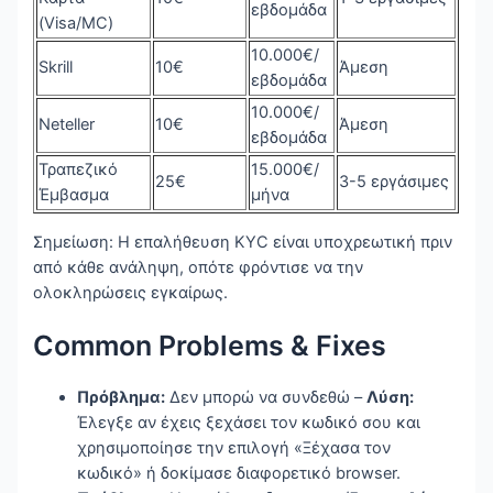
εβδομάδα
(Visa/MC)
10.000€/
Skrill
10€
Άμεση
εβδομάδα
10.000€/
Neteller
10€
Άμεση
εβδομάδα
Τραπεζικό
15.000€/
25€
3-5 εργάσιμες
Έμβασμα
μήνα
Σημείωση: Η επαλήθευση KYC είναι υποχρεωτική πριν
από κάθε ανάληψη, οπότε φρόντισε να την
ολοκληρώσεις εγκαίρως.
Common Problems & Fixes
Πρόβλημα:
Δεν μπορώ να συνδεθώ –
Λύση:
Έλεγξε αν έχεις ξεχάσει τον κωδικό σου και
χρησιμοποίησε την επιλογή «Ξέχασα τον
κωδικό» ή δοκίμασε διαφορετικό browser.