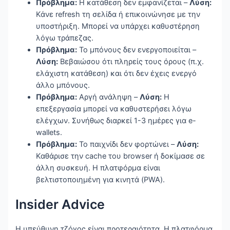
Πρόβλημα:
Η κατάθεση δεν εμφανίζεται –
Λύση:
Κάνε refresh τη σελίδα ή επικοινώνησε με την
υποστήριξη. Μπορεί να υπάρχει καθυστέρηση
λόγω τράπεζας.
Πρόβλημα:
Το μπόνους δεν ενεργοποιείται –
Λύση:
Βεβαιώσου ότι πληρείς τους όρους (π.χ.
ελάχιστη κατάθεση) και ότι δεν έχεις ενεργό
άλλο μπόνους.
Πρόβλημα:
Αργή ανάληψη –
Λύση:
Η
επεξεργασία μπορεί να καθυστερήσει λόγω
ελέγχων. Συνήθως διαρκεί 1-3 ημέρες για e-
wallets.
Πρόβλημα:
Το παιχνίδι δεν φορτώνει –
Λύση:
Καθάρισε την cache του browser ή δοκίμασε σε
άλλη συσκευή. Η πλατφόρμα είναι
βελτιστοποιημένη για κινητά (PWA).
Insider Advice
Η υπεύθυνη τζόγος είναι προτεραιότητα. Η πλατφόρμα