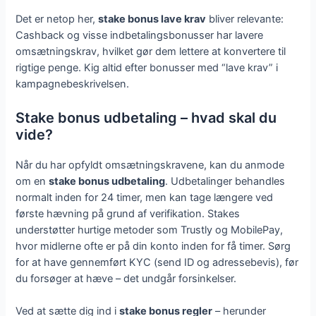
Det er netop her,
stake bonus lave krav
bliver relevante:
Cashback og visse indbetalingsbonusser har lavere
omsætningskrav, hvilket gør dem lettere at konvertere til
rigtige penge. Kig altid efter bonusser med “lave krav” i
kampagnebeskrivelsen.
Stake bonus udbetaling – hvad skal du
vide?
Når du har opfyldt omsætningskravene, kan du anmode
om en
stake bonus udbetaling
. Udbetalinger behandles
normalt inden for 24 timer, men kan tage længere ved
første hævning på grund af verifikation. Stakes
understøtter hurtige metoder som Trustly og MobilePay,
hvor midlerne ofte er på din konto inden for få timer. Sørg
for at have gennemført KYC (send ID og adressebevis), før
du forsøger at hæve – det undgår forsinkelser.
Ved at sætte dig ind i
stake bonus regler
– herunder