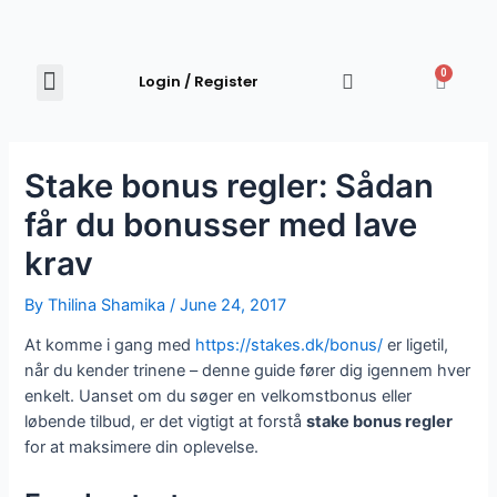
0
Login / Register
Shop Now
Explore Products
Contact Us
Stake bonus regler: Sådan
får du bonusser med lave
krav
By
Thilina Shamika
/
June 24, 2017
At komme i gang med
https://stakes.dk/bonus/
er ligetil,
når du kender trinene – denne guide fører dig igennem hver
enkelt. Uanset om du søger en velkomstbonus eller
løbende tilbud, er det vigtigt at forstå
stake bonus regler
for at maksimere din oplevelse.