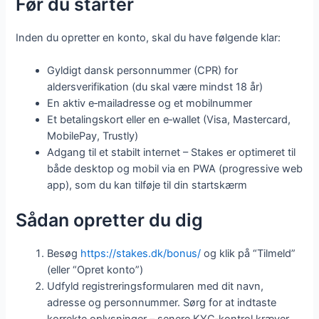
Før du starter
Inden du opretter en konto, skal du have følgende klar:
Gyldigt dansk personnummer (CPR) for
aldersverifikation (du skal være mindst 18 år)
En aktiv e‑mailadresse og et mobilnummer
Et betalingskort eller en e‑wallet (Visa, Mastercard,
MobilePay, Trustly)
Adgang til et stabilt internet – Stakes er optimeret til
både desktop og mobil via en PWA (progressive web
app), som du kan tilføje til din startskærm
Sådan opretter du dig
Besøg
https://stakes.dk/bonus/
og klik på “Tilmeld”
(eller “Opret konto”)
Udfyld registreringsformularen med dit navn,
adresse og personnummer. Sørg for at indtaste
korrekte oplysninger – senere KYC‑kontrol kræver