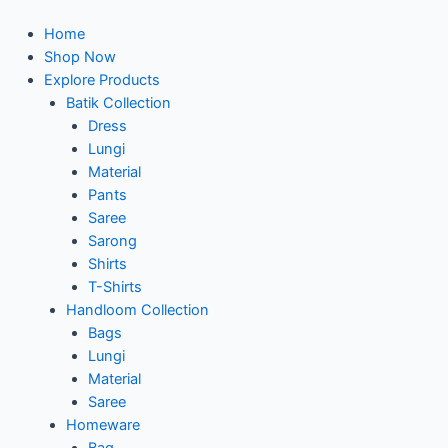
Skip
to
Home
content
Shop Now
Explore Products
Batik Collection
Dress
Lungi
Material
Pants
Saree
Sarong
Shirts
T-Shirts
Handloom Collection
Bags
Lungi
Material
Saree
Homeware