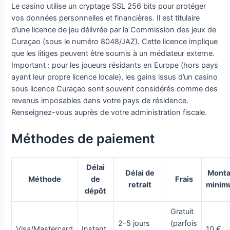
Le casino utilise un cryptage SSL 256 bits pour protéger
vos données personnelles et financières. Il est titulaire
d’une licence de jeu délivrée par la Commission des jeux de
Curaçao (sous le numéro 8048/JAZ). Cette licence implique
que les litiges peuvent être soumis à un médiateur externe.
Important : pour les joueurs résidants en Europe (hors pays
ayant leur propre licence locale), les gains issus d’un casino
sous licence Curaçao sont souvent considérés comme des
revenus imposables dans votre pays de résidence.
Renseignez-vous auprès de votre administration fiscale.
Méthodes de paiement
Délai
Délai de
Monta
Méthode
de
Frais
retrait
minim
dépôt
Gratuit
2-5 jours
(parfois
Visa/Mastercard
Instant
10 €