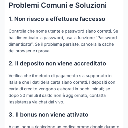
Problemi Comuni e Soluzioni
1. Non riesco a effettuare l’accesso
Controlla che nome utente e password siano corretti. Se
hai dimenticato la password, usa la funzione “Password
dimenticata”. Se il problema persiste, cancella la cache
del browser e riprova.
2. Il deposito non viene accreditato
Verifica che il metodo di pagamento sia supportato in
Italia e che i dati della carta siano corretti. I depositi con
carta di credito vengono elaborati in pochi minuti; se
dopo 30 minuti il saldo non è aggiornato, contatta
l’assistenza via chat dal vivo.
3. Il bonus non viene attivato
Alcuni bonus richiedono un codice promozionale durante