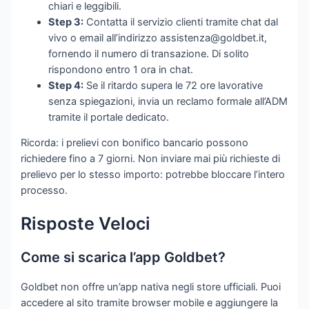
chiari e leggibili.
Step 3:
Contatta il servizio clienti tramite chat dal
vivo o email all’indirizzo assistenza@goldbet.it,
fornendo il numero di transazione. Di solito
rispondono entro 1 ora in chat.
Step 4:
Se il ritardo supera le 72 ore lavorative
senza spiegazioni, invia un reclamo formale all’ADM
tramite il portale dedicato.
Ricorda: i prelievi con bonifico bancario possono
richiedere fino a 7 giorni. Non inviare mai più richieste di
prelievo per lo stesso importo: potrebbe bloccare l’intero
processo.
Risposte Veloci
Come si scarica l’app Goldbet?
Goldbet non offre un’app nativa negli store ufficiali. Puoi
accedere al sito tramite browser mobile e aggiungere la