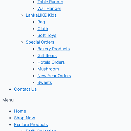
Table Runner
Wall Hanger
LankaLIKE Kids
Bag
Cloth
Soft Toys
Special Orders
Bakery Products
Gift Items
Hotels Orders
Mushroom
New Year Orders
Sweets
Contact Us
Menu
Home
Shop Now
Explore Products