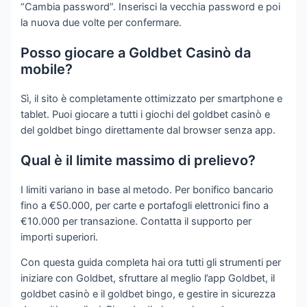
“Cambia password”. Inserisci la vecchia password e poi
la nuova due volte per confermare.
Posso giocare a Goldbet Casinò da
mobile?
Sì, il sito è completamente ottimizzato per smartphone e
tablet. Puoi giocare a tutti i giochi del goldbet casinò e
del goldbet bingo direttamente dal browser senza app.
Qual è il limite massimo di prelievo?
I limiti variano in base al metodo. Per bonifico bancario
fino a €50.000, per carte e portafogli elettronici fino a
€10.000 per transazione. Contatta il supporto per
importi superiori.
Con questa guida completa hai ora tutti gli strumenti per
iniziare con Goldbet, sfruttare al meglio l’app Goldbet, il
goldbet casinò e il goldbet bingo, e gestire in sicurezza