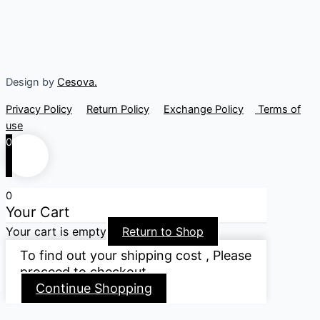
Design by
Cesova.
Privacy Policy
Return Policy
Exchange Policy
Terms of
use
0
0
Your Cart
Your cart is empty
Return to Shop
To find out your shipping cost , Please
proceed to checkout.
Continue Shopping