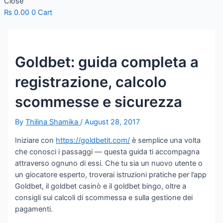
Close
₨
0.00
0
Cart
Goldbet: guida completa a
registrazione, calcolo
scommesse e sicurezza
By
Thilina Shamika
/
August 28, 2017
Iniziare con
https://goldbetit.com/
è semplice una volta
che conosci i passaggi — questa guida ti accompagna
attraverso ognuno di essi. Che tu sia un nuovo utente o
un giocatore esperto, troverai istruzioni pratiche per l’app
Goldbet, il goldbet casinò e il goldbet bingo, oltre a
consigli sui calcoli di scommessa e sulla gestione dei
pagamenti.