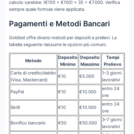
calcolo sarebbe: (€100 + €100) × 35 = €7.000. Verifica
sempre quale formula viene applicata.
Pagamenti e Metodi Bancari
Goldbet offre diversi metodi per depositi e prelievi. La
tabella seguente riassume le opzioni più comuni.
Deposito
Deposito
Tempi
Metodo
Minimo
Massimo
Prelievo
Carta di credito/debito
1–3 giorni
€10
€5.000
(Visa, Mastercard)
lavorativi
entro 24
PayPal
€10
€10.000
ore
entro 24
Skrill
€10
€10.000
ore
3–7 giorni
Bonifico bancario
€50
€50.000
lavorativi