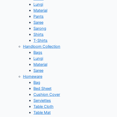
Lungi
Material
Pants
Saree
Sarong
Shirts
T-Shirts
Handloom Collection
Bags
Lungi
Material
Saree
Homeware
Bag
Bed Sheet
Cushion Cover
Serviettes
Table Cloth
Table Mat