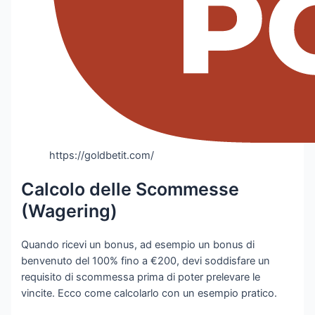
https://goldbetit.com/
Calcolo delle Scommesse
(Wagering)
Quando ricevi un bonus, ad esempio un bonus di
benvenuto del 100% fino a €200, devi soddisfare un
requisito di scommessa prima di poter prelevare le
vincite. Ecco come calcolarlo con un esempio pratico.