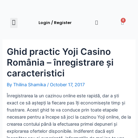
0
Login / Register
Shop Now
Explore Products
Contact Us
Ghid practic Yoji Casino
România – înregistrare și
caracteristici
By
Thilina Shamika
/
October 17, 2017
Înregistrarea la un cazinou online este rapidă, dar a ști
exact ce să aștepți la fiecare pas îți economisește timp și
frustrare. Acest ghid te va conduce prin toate etapele
necesare pentru a începe să joci la cazinou Yoji online, de la
crearea contului până la efectuarea primei depuneri și
explorarea ofertelor disponibile. Indiferent dacă ești