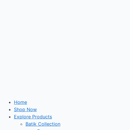
Skip
to
content
Home
Shop Now
Explore Products
Batik Collection