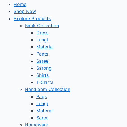
Home
Shop Now
Explore Products
Batik Collection
Dress
Lungi
Material
Pants
Saree
Sarong
Shirts
T-Shirts
Handloom Collection
Bags
Lungi
Material
Saree
Homeware