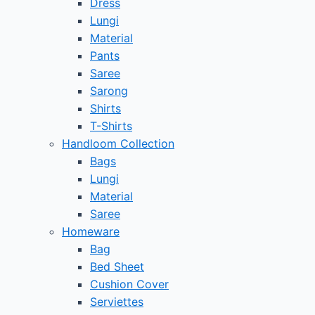
Dress
Lungi
Material
Pants
Saree
Sarong
Shirts
T-Shirts
Handloom Collection
Bags
Lungi
Material
Saree
Homeware
Bag
Bed Sheet
Cushion Cover
Serviettes