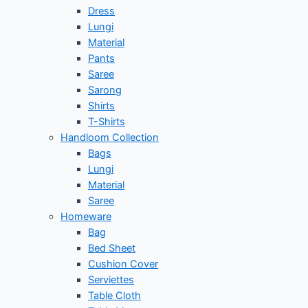
Dress
Lungi
Material
Pants
Saree
Sarong
Shirts
T-Shirts
Handloom Collection
Bags
Lungi
Material
Saree
Homeware
Bag
Bed Sheet
Cushion Cover
Serviettes
Table Cloth