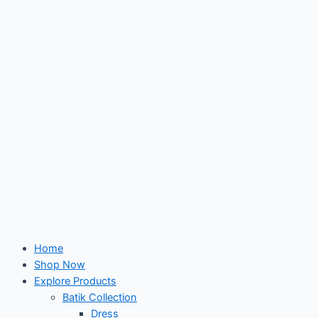
Skip
to
content
Home
Shop Now
Explore Products
Batik Collection
Dress