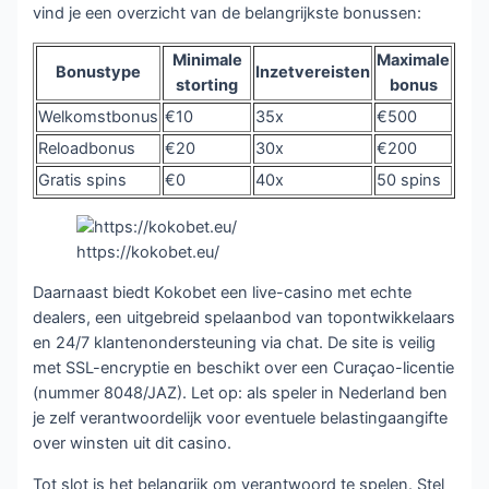
vind je een overzicht van de belangrijkste bonussen:
Minimale
Maximale
Bonustype
Inzetvereisten
storting
bonus
Welkomstbonus
€10
35x
€500
Reloadbonus
€20
30x
€200
Gratis spins
€0
40x
50 spins
https://kokobet.eu/
Daarnaast biedt Kokobet een live-casino met echte
dealers, een uitgebreid spelaanbod van topontwikkelaars
en 24/7 klantenondersteuning via chat. De site is veilig
met SSL-encryptie en beschikt over een Curaçao-licentie
(nummer 8048/JAZ). Let op: als speler in Nederland ben
je zelf verantwoordelijk voor eventuele belastingaangifte
over winsten uit dit casino.
Tot slot is het belangrijk om verantwoord te spelen. Stel