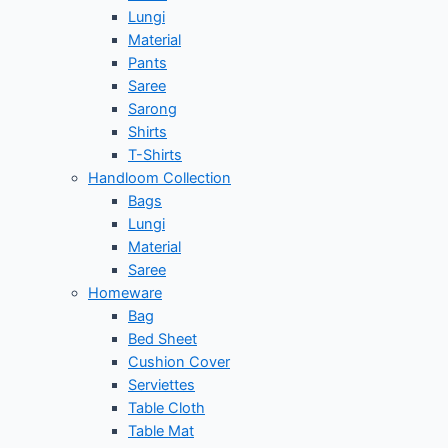
Lungi
Material
Pants
Saree
Sarong
Shirts
T-Shirts
Handloom Collection
Bags
Lungi
Material
Saree
Homeware
Bag
Bed Sheet
Cushion Cover
Serviettes
Table Cloth
Table Mat