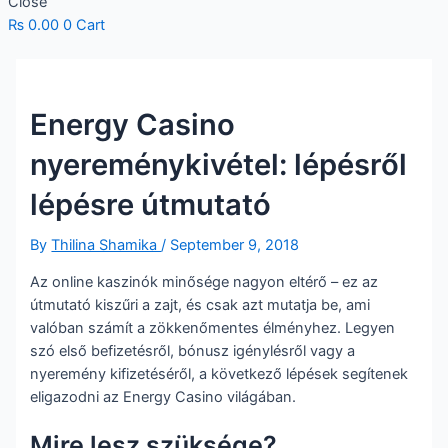
Close
₨
0.00
0
Cart
Energy Casino
nyereménykivétel: lépésről
lépésre útmutató
By
Thilina Shamika
/
September 9, 2018
Az online kaszinók minősége nagyon eltérő – ez az
útmutató kiszűri a zajt, és csak azt mutatja be, ami
valóban számít a zökkenőmentes élményhez. Legyen
szó első befizetésről, bónusz igénylésről vagy a
nyeremény kifizetéséről, a következő lépések segítenek
eligazodni az Energy Casino világában.
Mire lesz szüksége?