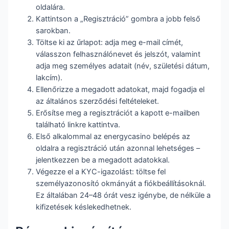
oldalára.
Kattintson a „Regisztráció” gombra a jobb felső
sarokban.
Töltse ki az űrlapot: adja meg e-mail címét,
válasszon felhasználónevet és jelszót, valamint
adja meg személyes adatait (név, születési dátum,
lakcím).
Ellenőrizze a megadott adatokat, majd fogadja el
az általános szerződési feltételeket.
Erősítse meg a regisztrációt a kapott e-mailben
található linkre kattintva.
Első alkalommal az energycasino belépés az
oldalra a regisztráció után azonnal lehetséges –
jelentkezzen be a megadott adatokkal.
Végezze el a KYC-igazolást: töltse fel
személyazonosító okmányát a fiókbeállításoknál.
Ez általában 24–48 órát vesz igénybe, de nélküle a
kifizetések késlekedhetnek.