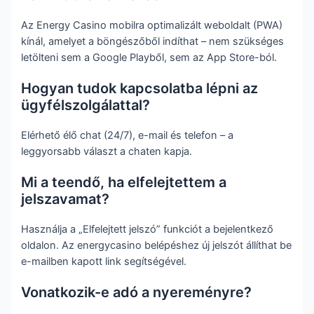
Az Energy Casino mobilra optimalizált weboldalt (PWA)
kínál, amelyet a böngészőből indíthat – nem szükséges
letölteni sem a Google Playből, sem az App Store-ból.
Hogyan tudok kapcsolatba lépni az
ügyfélszolgálattal?
Elérhető élő chat (24/7), e-mail és telefon – a
leggyorsabb választ a chaten kapja.
Mi a teendő, ha elfelejtettem a
jelszavamat?
Használja a „Elfelejtett jelszó” funkciót a bejelentkező
oldalon. Az energycasino belépéshez új jelszót állíthat be
e-mailben kapott link segítségével.
Vonatkozik-e adó a nyereményre?