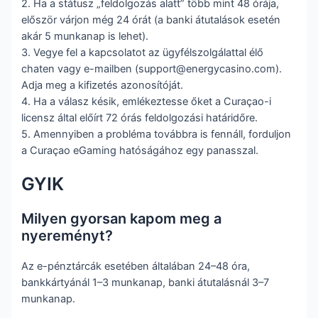
2. Ha a státusz „feldolgozás alatt” több mint 48 órája,
először várjon még 24 órát (a banki átutalások esetén
akár 5 munkanap is lehet).
3. Vegye fel a kapcsolatot az ügyfélszolgálattal élő
chaten vagy e-mailben (support@energycasino.com).
Adja meg a kifizetés azonosítóját.
4. Ha a válasz késik, emlékeztesse őket a Curaçao-i
licensz által előírt 72 órás feldolgozási határidőre.
5. Amennyiben a probléma továbbra is fennáll, forduljon
a Curaçao eGaming hatóságához egy panasszal.
GYIK
Milyen gyorsan kapom meg a
nyereményt?
Az e-pénztárcák esetében általában 24–48 óra,
bankkártyánál 1–3 munkanap, banki átutalásnál 3–7
munkanap.