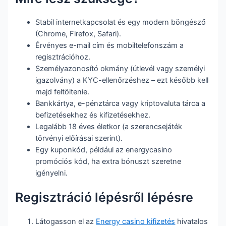
Stabil internetkapcsolat és egy modern böngésző
(Chrome, Firefox, Safari).
Érvényes e-mail cím és mobiltelefonszám a
regisztrációhoz.
Személyazonosító okmány (útlevél vagy személyi
igazolvány) a KYC-ellenőrzéshez – ezt később kell
majd feltöltenie.
Bankkártya, e-pénztárca vagy kriptovaluta tárca a
befizetésekhez és kifizetésekhez.
Legalább 18 éves életkor (a szerencsejáték
törvényi előírásai szerint).
Egy kuponkód, például az energycasino
promóciós kód, ha extra bónuszt szeretne
igényelni.
Regisztráció lépésről lépésre
Látogasson el az
Energy casino kifizetés
hivatalos