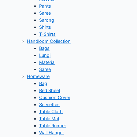
Pants
Saree
Sarong
Shirts
T-Shirts
Handloom Collection
Bags
Lungi
Material
Saree
Homeware
Bag
Bed Sheet
Cushion Cover
Serviettes
Table Cloth
Table Mat
Table Runner
Wall Hanger