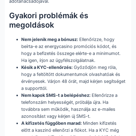
adótanácsadójával.
Gyakori problémák és
megoldások
Nem jelenik meg a bónusz:
Ellenőrizze, hogy
beírta-e az energycasino promóciós kódot, és
hogy a befizetés összege elérte-e a minimumot.
Ha igen, írjon az ügyfélszolgálatnak.
Késik a KYC-ellenőrzés:
Győződjön meg róla,
hogy a feltöltött dokumentumok olvashatóak és
érvényesek. Várjon 48 órát, majd kérjen segítséget
a supporttól.
Nem kapok SMS-t a belépéshez:
Ellenőrizze a
telefonszám helyességét, próbálja újra. Ha
továbbra sem működik, használja az e-mailes
azonosítást vagy kérjen új SMS-t.
A kifizetés függőben marad:
Minden kifizetés
előtt a kaszinó ellenőrzi a fiókot. Ha a KYC még