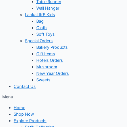
Table Runner
Wall Hanger
LankaLIKE Kids
Bag
Cloth
Soft Toys
Special Orders
Bakery Products
Gift Items
Hotels Orders
Mushroom
New Year Orders
Sweets
Contact Us
Menu
Home
Shop Now
Explore Products