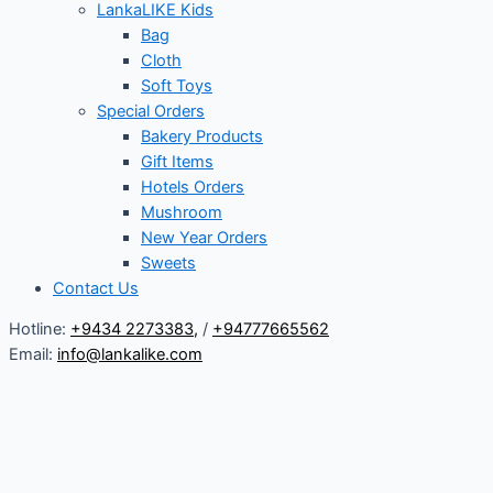
LankaLIKE Kids
Bag
Cloth
Soft Toys
Special Orders
Bakery Products
Gift Items
Hotels Orders
Mushroom
New Year Orders
Sweets
Contact Us
Hotline:
+9434 2273383
,
/
+94777665562
Email:
info@lankalike.com