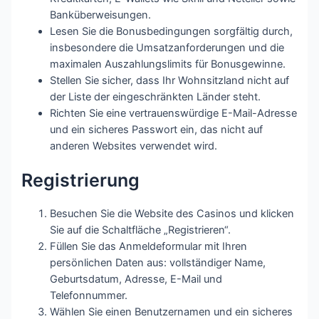
Banküberweisungen.
Lesen Sie die Bonusbedingungen sorgfältig durch,
insbesondere die Umsatzanforderungen und die
maximalen Auszahlungslimits für Bonusgewinne.
Stellen Sie sicher, dass Ihr Wohnsitzland nicht auf
der Liste der eingeschränkten Länder steht.
Richten Sie eine vertrauenswürdige E-Mail-Adresse
und ein sicheres Passwort ein, das nicht auf
anderen Websites verwendet wird.
Registrierung
Besuchen Sie die Website des Casinos und klicken
Sie auf die Schaltfläche „Registrieren“.
Füllen Sie das Anmeldeformular mit Ihren
persönlichen Daten aus: vollständiger Name,
Geburtsdatum, Adresse, E-Mail und
Telefonnummer.
Wählen Sie einen Benutzernamen und ein sicheres