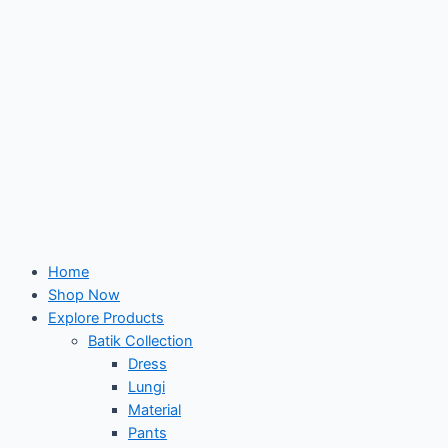
Home
Shop Now
Explore Products
Batik Collection
Dress
Lungi
Material
Pants