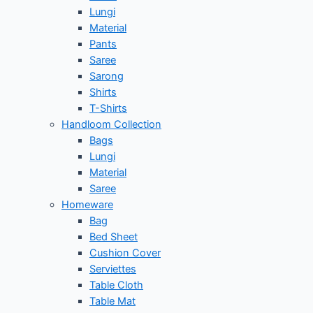
Lungi
Material
Pants
Saree
Sarong
Shirts
T-Shirts
Handloom Collection
Bags
Lungi
Material
Saree
Homeware
Bag
Bed Sheet
Cushion Cover
Serviettes
Table Cloth
Table Mat