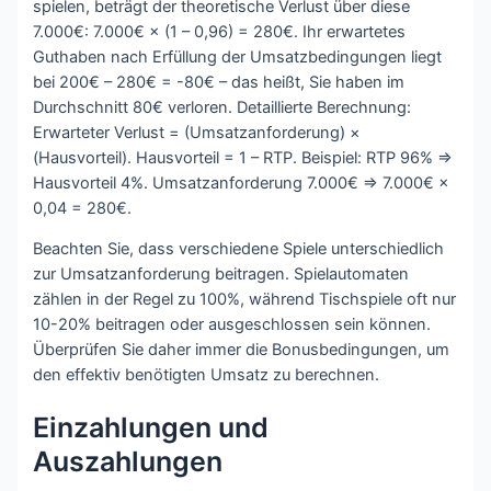
spielen, beträgt der theoretische Verlust über diese
7.000€: 7.000€ × (1 – 0,96) = 280€. Ihr erwartetes
Guthaben nach Erfüllung der Umsatzbedingungen liegt
bei 200€ – 280€ = -80€ – das heißt, Sie haben im
Durchschnitt 80€ verloren. Detaillierte Berechnung:
Erwarteter Verlust = (Umsatzanforderung) ×
(Hausvorteil). Hausvorteil = 1 – RTP. Beispiel: RTP 96% =>
Hausvorteil 4%. Umsatzanforderung 7.000€ => 7.000€ ×
0,04 = 280€.
Beachten Sie, dass verschiedene Spiele unterschiedlich
zur Umsatzanforderung beitragen. Spielautomaten
zählen in der Regel zu 100%, während Tischspiele oft nur
10-20% beitragen oder ausgeschlossen sein können.
Überprüfen Sie daher immer die Bonusbedingungen, um
den effektiv benötigten Umsatz zu berechnen.
Einzahlungen und
Auszahlungen