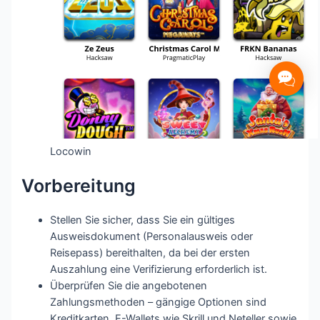
Locowin
Vorbereitung
Stellen Sie sicher, dass Sie ein gültiges
Ausweisdokument (Personalausweis oder
Reisepass) bereithalten, da bei der ersten
Auszahlung eine Verifizierung erforderlich ist.
Überprüfen Sie die angebotenen
Zahlungsmethoden – gängige Optionen sind
Kreditkarten, E-Wallets wie Skrill und Neteller sowie