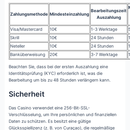
Bearbeitungszeit
Zahlungsmethode
Mindesteinzahlung
Auszahlung
Visa/Mastercard
10€
1-3 Werktage
Skrill
10€
24 Stunden
Neteller
10€
24 Stunden
Banküberweisung
20€
3-7 Werktage
Beachten Sie, dass bei der ersten Auszahlung eine
Identitätsprüfung (KYC) erforderlich ist, was die
Bearbeitung um bis zu 48 Stunden verlängern kann.
Sicherheit
Das Casino verwendet eine 256-Bit-SSL-
Verschlüsselung, um Ihre persönlichen und finanziellen
Daten zu schützen. Es besitzt eine gültige
Glücksspiellizenz (z. B. von Curaçao), die regelmäßige