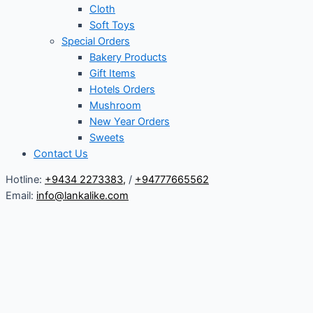
Cloth
Soft Toys
Special Orders
Bakery Products
Gift Items
Hotels Orders
Mushroom
New Year Orders
Sweets
Contact Us
Hotline:
+9434 2273383
,
/
+94777665562
Email:
info@lankalike.com