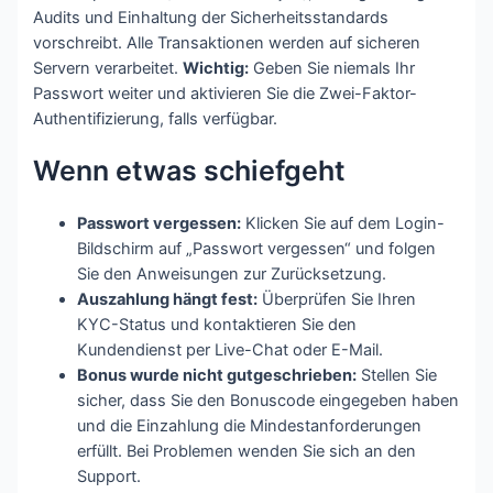
Audits und Einhaltung der Sicherheitsstandards
vorschreibt. Alle Transaktionen werden auf sicheren
Servern verarbeitet.
Wichtig:
Geben Sie niemals Ihr
Passwort weiter und aktivieren Sie die Zwei-Faktor-
Authentifizierung, falls verfügbar.
Wenn etwas schiefgeht
Passwort vergessen:
Klicken Sie auf dem Login-
Bildschirm auf „Passwort vergessen“ und folgen
Sie den Anweisungen zur Zurücksetzung.
Auszahlung hängt fest:
Überprüfen Sie Ihren
KYC-Status und kontaktieren Sie den
Kundendienst per Live-Chat oder E-Mail.
Bonus wurde nicht gutgeschrieben:
Stellen Sie
sicher, dass Sie den Bonuscode eingegeben haben
und die Einzahlung die Mindestanforderungen
erfüllt. Bei Problemen wenden Sie sich an den
Support.