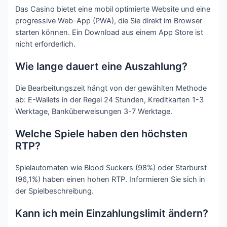
Das Casino bietet eine mobil optimierte Website und eine
progressive Web-App (PWA), die Sie direkt im Browser
starten können. Ein Download aus einem App Store ist
nicht erforderlich.
Wie lange dauert eine Auszahlung?
Die Bearbeitungszeit hängt von der gewählten Methode
ab: E-Wallets in der Regel 24 Stunden, Kreditkarten 1-3
Werktage, Banküberweisungen 3-7 Werktage.
Welche Spiele haben den höchsten
RTP?
Spielautomaten wie Blood Suckers (98%) oder Starburst
(96,1%) haben einen hohen RTP. Informieren Sie sich in
der Spielbeschreibung.
Kann ich mein Einzahlungslimit ändern?