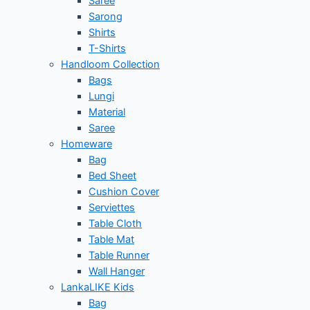
Saree
Sarong
Shirts
T-Shirts
Handloom Collection
Bags
Lungi
Material
Saree
Homeware
Bag
Bed Sheet
Cushion Cover
Serviettes
Table Cloth
Table Mat
Table Runner
Wall Hanger
LankaLIKE Kids
Bag