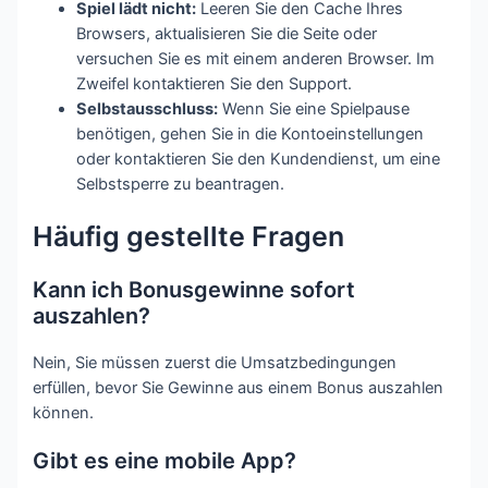
Spiel lädt nicht:
Leeren Sie den Cache Ihres
Browsers, aktualisieren Sie die Seite oder
versuchen Sie es mit einem anderen Browser. Im
Zweifel kontaktieren Sie den Support.
Selbstausschluss:
Wenn Sie eine Spielpause
benötigen, gehen Sie in die Kontoeinstellungen
oder kontaktieren Sie den Kundendienst, um eine
Selbstsperre zu beantragen.
Häufig gestellte Fragen
Kann ich Bonusgewinne sofort
auszahlen?
Nein, Sie müssen zuerst die Umsatzbedingungen
erfüllen, bevor Sie Gewinne aus einem Bonus auszahlen
können.
Gibt es eine mobile App?