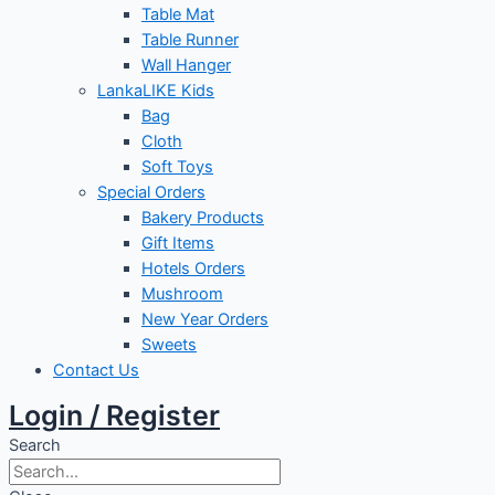
Table Mat
Table Runner
Wall Hanger
LankaLIKE Kids
Bag
Cloth
Soft Toys
Special Orders
Bakery Products
Gift Items
Hotels Orders
Mushroom
New Year Orders
Sweets
Contact Us
Login / Register
Search