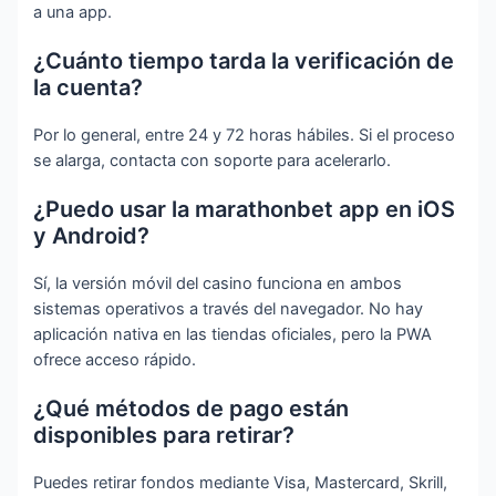
a una app.
¿Cuánto tiempo tarda la verificación de
la cuenta?
Por lo general, entre 24 y 72 horas hábiles. Si el proceso
se alarga, contacta con soporte para acelerarlo.
¿Puedo usar la marathonbet app en iOS
y Android?
Sí, la versión móvil del casino funciona en ambos
sistemas operativos a través del navegador. No hay
aplicación nativa en las tiendas oficiales, pero la PWA
ofrece acceso rápido.
¿Qué métodos de pago están
disponibles para retirar?
Puedes retirar fondos mediante Visa, Mastercard, Skrill,