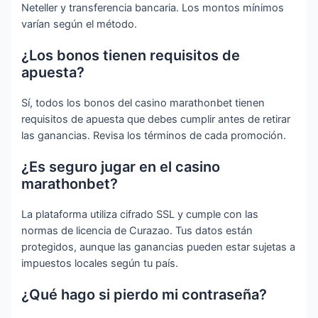
Neteller y transferencia bancaria. Los montos mínimos
varían según el método.
¿Los bonos tienen requisitos de
apuesta?
Sí, todos los bonos del casino marathonbet tienen
requisitos de apuesta que debes cumplir antes de retirar
las ganancias. Revisa los términos de cada promoción.
¿Es seguro jugar en el casino
marathonbet?
La plataforma utiliza cifrado SSL y cumple con las
normas de licencia de Curazao. Tus datos están
protegidos, aunque las ganancias pueden estar sujetas a
impuestos locales según tu país.
¿Qué hago si pierdo mi contraseña?