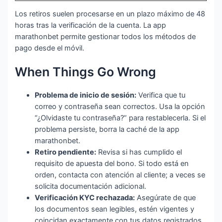
Los retiros suelen procesarse en un plazo máximo de 48
horas tras la verificación de la cuenta. La app
marathonbet permite gestionar todos los métodos de
pago desde el móvil.
When Things Go Wrong
Problema de inicio de sesión:
Verifica que tu
correo y contraseña sean correctos. Usa la opción
“¿Olvidaste tu contraseña?” para restablecerla. Si el
problema persiste, borra la caché de la app
marathonbet.
Retiro pendiente:
Revisa si has cumplido el
requisito de apuesta del bono. Si todo está en
orden, contacta con atención al cliente; a veces se
solicita documentación adicional.
Verificación KYC rechazada:
Asegúrate de que
los documentos sean legibles, estén vigentes y
coincidan exactamente con tus datos registrados.