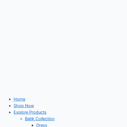
Skip
to
content
Home
Shop Now
Explore Products
Batik Collection
Dress