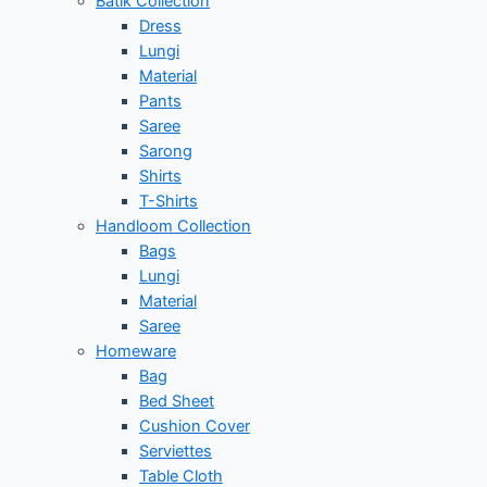
Batik Collection
Dress
Lungi
Material
Pants
Saree
Sarong
Shirts
T-Shirts
Handloom Collection
Bags
Lungi
Material
Saree
Homeware
Bag
Bed Sheet
Cushion Cover
Serviettes
Table Cloth