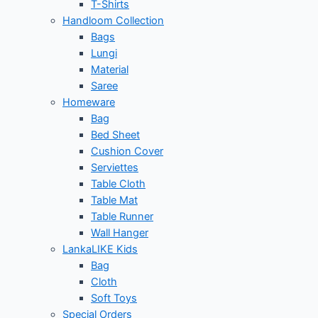
T-Shirts
Handloom Collection
Bags
Lungi
Material
Saree
Homeware
Bag
Bed Sheet
Cushion Cover
Serviettes
Table Cloth
Table Mat
Table Runner
Wall Hanger
LankaLIKE Kids
Bag
Cloth
Soft Toys
Special Orders