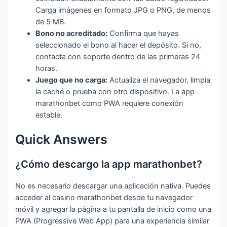
Carga imágenes en formato JPG o PNG, de menos
de 5 MB.
Bono no acreditado:
Confirma que hayas
seleccionado el bono al hacer el depósito. Si no,
contacta con soporte dentro de las primeras 24
horas.
Juego que no carga:
Actualiza el navegador, limpia
la caché o prueba con otro dispositivo. La app
marathonbet como PWA requiere conexión
estable.
Quick Answers
¿Cómo descargo la app marathonbet?
No es necesario descargar una aplicación nativa. Puedes
acceder al casino marathonbet desde tu navegador
móvil y agregar la página a tu pantalla de inicio como una
PWA (Progressive Web App) para una experiencia similar