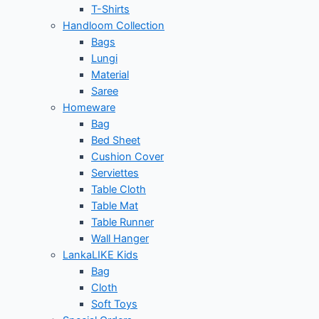
T-Shirts
Handloom Collection
Bags
Lungi
Material
Saree
Homeware
Bag
Bed Sheet
Cushion Cover
Serviettes
Table Cloth
Table Mat
Table Runner
Wall Hanger
LankaLIKE Kids
Bag
Cloth
Soft Toys