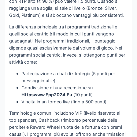
con RTP alto (≥ 98 %) può valere 1,5 punti. Quando si
raggiunge una soglia, si sale di livello (Bronze, Silver,
Gold, Platinum) e si sbloccano vantaggi più consistenti.
La differenza principale tra i programmi tradizionali e
quelli social‑centric è il modo in cui i punti vengono
guadagnati. Nei programmi tradizionali, il punteggio
dipende quasi esclusivamente dal volume di gioco. Nei
programmi social‑centric, invece, si ottengono punti per
attività come:
Partecipazione a chat di strategia (5 punti per
messaggio utile).
Condivisione di una recensione su
Httpswww.Epp2024.Eu
(10 punti).
Vincita in un torneo live (fino a 500 punti).
Terminologie comuni includono VIP (livello riservato ai
top spender), Cashback (rimborso percentuale delle
perdite) e Reward Wheel (ruota della fortuna con premi
casuali). I programmi più evoluti offrono anche “missioni