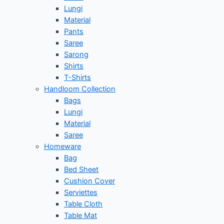
Lungi
Material
Pants
Saree
Sarong
Shirts
T-Shirts
Handloom Collection
Bags
Lungi
Material
Saree
Homeware
Bag
Bed Sheet
Cushion Cover
Serviettes
Table Cloth
Table Mat