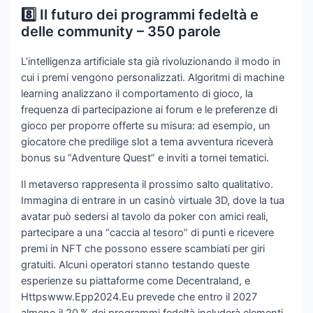
8️⃣ Il futuro dei programmi fedeltà e
delle community – 350 parole
L’intelligenza artificiale sta già rivoluzionando il modo in
cui i premi vengono personalizzati. Algoritmi di machine
learning analizzano il comportamento di gioco, la
frequenza di partecipazione ai forum e le preferenze di
gioco per proporre offerte su misura: ad esempio, un
giocatore che predilige slot a tema avventura riceverà
bonus su “Adventure Quest” e inviti a tornei tematici.
Il metaverso rappresenta il prossimo salto qualitativo.
Immagina di entrare in un casinò virtuale 3D, dove la tua
avatar può sedersi al tavolo da poker con amici reali,
partecipare a una “caccia al tesoro” di punti e ricevere
premi in NFT che possono essere scambiati per giri
gratuiti. Alcuni operatori stanno testando queste
esperienze su piattaforme come Decentraland, e
Httpswww.Epp2024.Eu prevede che entro il 2027
almeno il 20 % dei programmi fedeltà includerà elementi