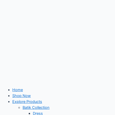
Skip
to
content
Home
Shop Now
Explore Products
Batik Collection
Dress