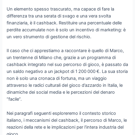
Un elemento spesso trascurato, ma capace di fare la
differenza tra una serata di svago e una vera svolta
finanziaria, è il cashback. Restituire una percentuale delle
perdite accumulate non è solo un incentivo di marketing: è
un vero strumento di gestione del rischio.
Il caso che ci apprestiamo a raccontare è quello di Marco,
un trentenne di Milano che, grazie a un programma di
cashback integrato nel suo percorso di gioco, è passato da
un saldo negativo a un jackpot di 1 200 000 €. La sua storia
non è solo una cronaca di fortuna, ma un viaggio
attraverso le radici culturali del gioco d’azzardo in Italia, le
dinamiche dei social media e le percezioni del denaro
“facile”.
Nei paragrafi seguenti esploreremo il contesto storico
italiano, i meccanismi del cashback, il percorso di Marco, le
reazioni della rete e le implicazioni per l’intera industria del
gioco.