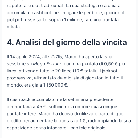
rispetto alle slot tradizionali. La sua strategia era chiara:
accumulare cashback per mitigare le perdite e, quando il
jackpot fosse salito sopra i 1 milione, fare una puntata
mirata.
4. Analisi del giorno della vincita
Il 14 aprile 2024, alle 22:15, Marco ha aperto la sua
sessione su
Mega Fortune
con una puntata di 0,50 € per
linea, attivando tutte le 20 linee (10 € totali). Il jackpot
progressivo, alimentato da migliaia di giocatori in tutto il
mondo, era già a 1 150 000 €.
Il cashback accumulato nella settimana precedente
ammontava a 45 €, sufficiente a coprire quasi cinque
puntate intere. Marco ha deciso di utilizzare parte di quel
credito per aumentare la puntata a 1 €, raddoppiando la sua
esposizione senza intaccare il capitale originale.