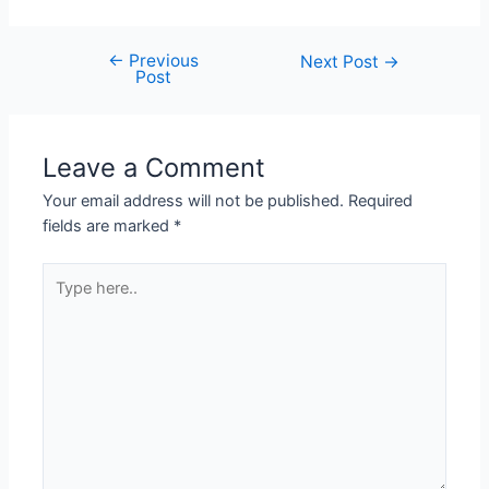
←
Previous
Next Post
→
Post
Leave a Comment
Your email address will not be published.
Required
fields are marked
*