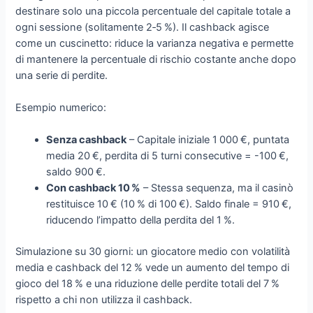
destinare solo una piccola percentuale del capitale totale a
ogni sessione (solitamente 2‑5 %). Il cashback agisce
come un cuscinetto: riduce la varianza negativa e permette
di mantenere la percentuale di rischio costante anche dopo
una serie di perdite.
Esempio numerico:
Senza cashback
– Capitale iniziale 1 000 €, puntata
media 20 €, perdita di 5 turni consecutive = -100 €,
saldo 900 €.
Con cashback 10 %
– Stessa sequenza, ma il casinò
restituisce 10 € (10 % di 100 €). Saldo finale = 910 €,
riducendo l’impatto della perdita del 1 %.
Simulazione su 30 giorni: un giocatore medio con volatilità
media e cashback del 12 % vede un aumento del tempo di
gioco del 18 % e una riduzione delle perdite totali del 7 %
rispetto a chi non utilizza il cashback.