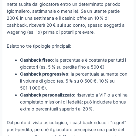
nette subite dal giocatore entro un determinato periodo
(giornaliero, settimanale o mensile). Se un utente perde
200 € in una settimana e il casinò offre un 10 % di
cashback, riceverà 20 € sul suo conto, spesso soggetti a
wagering (es. 1x) prima di poterli prelevare.
Esistono tre tipologie principali:
Cashback fisso
: la percentuale è costante per tutti i
giocatori (es. 5 % su perdite fino a 500 €).
Cashback progressivo
: la percentuale aumenta con
il volume di gioco (es. 5 % su 0‑500 €, 10 % su
501‑1 000 €).
Cashback personalizzato
: riservato a VIP o a chi ha
completato missioni di fedeltà; può includere bonus
extra o percentuali superiori al 20 %.
Dal punto di vista psicologico, il cashback riduce il “regret”
post‑perdita, perché il giocatore percepisce una parte del