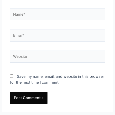
Save my name, email, and website in this browser
for the next time I comment.