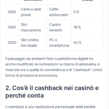
Carte e dadi
Caffè
1600
5 %
privati
aristocratici
Slot
Casinò
1900
18 %
meccaniche
terrestri
Slot online,
PC e
2020
42 %
live dealer
smartphone
Il passaggio da ambienti fisici a piattaforme digitali ha
anche modificato le motivazioni: la ricerca di adrenalina si
mescola ora a quella di convenienza e di “cashback” come
forma di protezione economica.
2. Cos’è il cashback nei casinò e
perché conta
Il cashback è una restituzione percentuale delle perdite