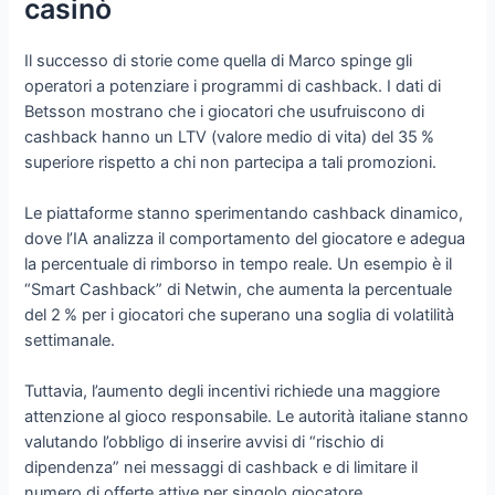
casinò
Il successo di storie come quella di Marco spinge gli
operatori a potenziare i programmi di cashback. I dati di
Betsson mostrano che i giocatori che usufruiscono di
cashback hanno un LTV (valore medio di vita) del 35 %
superiore rispetto a chi non partecipa a tali promozioni.
Le piattaforme stanno sperimentando cashback dinamico,
dove l’IA analizza il comportamento del giocatore e adegua
la percentuale di rimborso in tempo reale. Un esempio è il
“Smart Cashback” di Netwin, che aumenta la percentuale
del 2 % per i giocatori che superano una soglia di volatilità
settimanale.
Tuttavia, l’aumento degli incentivi richiede una maggiore
attenzione al gioco responsabile. Le autorità italiane stanno
valutando l’obbligo di inserire avvisi di “rischio di
dipendenza” nei messaggi di cashback e di limitare il
numero di offerte attive per singolo giocatore.