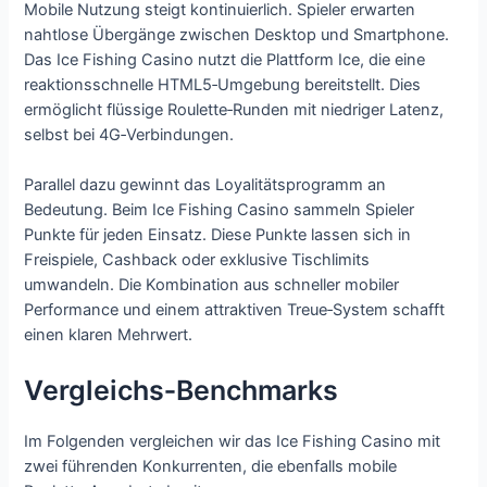
Mobile Nutzung steigt kontinuierlich. Spieler erwarten
nahtlose Übergänge zwischen Desktop und Smartphone.
Das Ice Fishing Casino nutzt die Plattform Ice, die eine
reaktionsschnelle HTML5‑Umgebung bereitstellt. Dies
ermöglicht flüssige Roulette‑Runden mit niedriger Latenz,
selbst bei 4G‑Verbindungen.
Parallel dazu gewinnt das Loyalitätsprogramm an
Bedeutung. Beim Ice Fishing Casino sammeln Spieler
Punkte für jeden Einsatz. Diese Punkte lassen sich in
Freispiele, Cashback oder exklusive Tischlimits
umwandeln. Die Kombination aus schneller mobiler
Performance und einem attraktiven Treue‑System schafft
einen klaren Mehrwert.
Vergleichs‑Benchmarks
Im Folgenden vergleichen wir das Ice Fishing Casino mit
zwei führenden Konkurrenten, die ebenfalls mobile