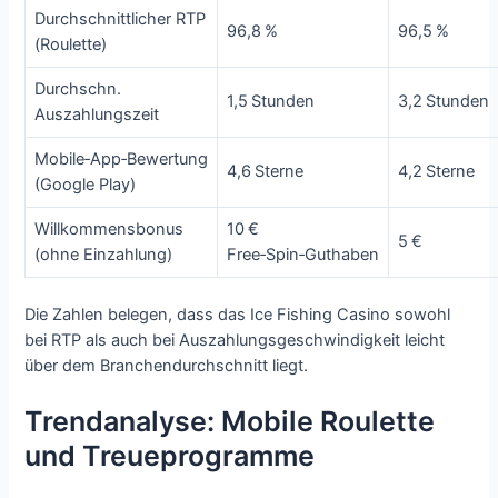
Durchschnittlicher RTP
96,8 %
96,5 %
(Roulette)
Durchschn.
1,5 Stunden
3,2 Stunden
Auszahlungszeit
Mobile‑App‑Bewertung
4,6 Sterne
4,2 Sterne
(Google Play)
Willkommensbonus
10 €
5 €
(ohne Einzahlung)
Free‑Spin‑Guthaben
Die Zahlen belegen, dass das Ice Fishing Casino sowohl
bei RTP als auch bei Auszahlungsgeschwindigkeit leicht
über dem Branchendurchschnitt liegt.
Trendanalyse: Mobile Roulette
und Treueprogramme