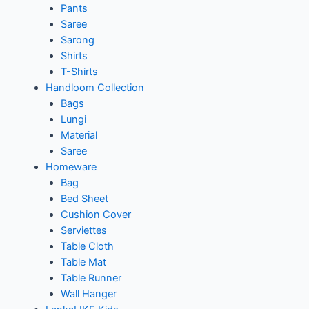
Pants
Saree
Sarong
Shirts
T-Shirts
Handloom Collection
Bags
Lungi
Material
Saree
Homeware
Bag
Bed Sheet
Cushion Cover
Serviettes
Table Cloth
Table Mat
Table Runner
Wall Hanger