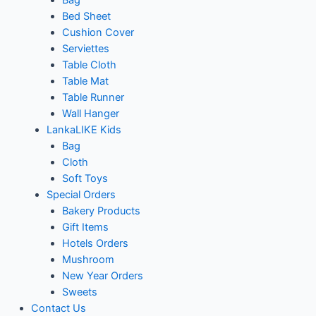
Bag
Bed Sheet
Cushion Cover
Serviettes
Table Cloth
Table Mat
Table Runner
Wall Hanger
LankaLIKE Kids
Bag
Cloth
Soft Toys
Special Orders
Bakery Products
Gift Items
Hotels Orders
Mushroom
New Year Orders
Sweets
Contact Us