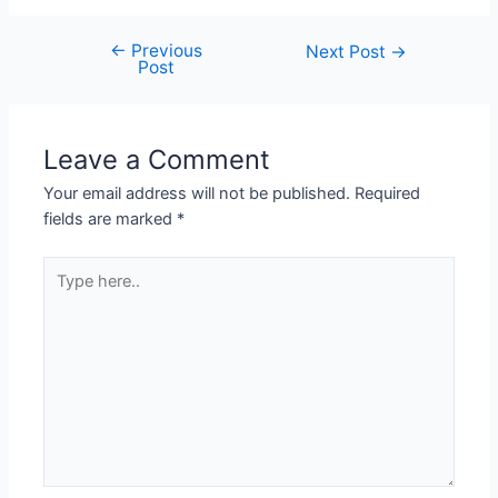
←
Previous
Post
Next Post
→
Post
navigation
Leave a Comment
Your email address will not be published.
Required
fields are marked
*
Type
here..