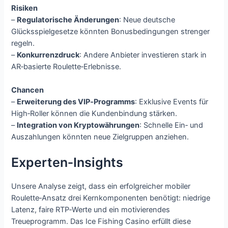
Risiken
–
Regulatorische Änderungen
: Neue deutsche
Glücksspielgesetze könnten Bonusbedingungen strenger
regeln.
–
Konkurrenzdruck
: Andere Anbieter investieren stark in
AR‑basierte Roulette‑Erlebnisse.
Chancen
–
Erweiterung des VIP‑Programms
: Exklusive Events für
High‑Roller können die Kundenbindung stärken.
–
Integration von Kryptowährungen
: Schnelle Ein‑ und
Auszahlungen könnten neue Zielgruppen anziehen.
Experten‑Insights
Unsere Analyse zeigt, dass ein erfolgreicher mobiler
Roulette‑Ansatz drei Kernkomponenten benötigt: niedrige
Latenz, faire RTP‑Werte und ein motivierendes
Treueprogramm. Das Ice Fishing Casino erfüllt diese