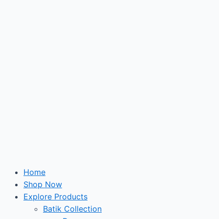
Skip
to
content
Home
Shop Now
Explore Products
Batik Collection