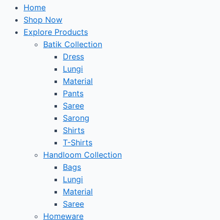
Home
Shop Now
Explore Products
Batik Collection
Dress
Lungi
Material
Pants
Saree
Sarong
Shirts
T-Shirts
Handloom Collection
Bags
Lungi
Material
Saree
Homeware