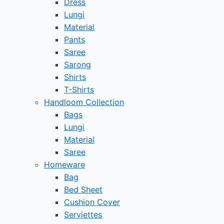
Dress
Lungi
Material
Pants
Saree
Sarong
Shirts
T-Shirts
Handloom Collection
Bags
Lungi
Material
Saree
Homeware
Bag
Bed Sheet
Cushion Cover
Serviettes