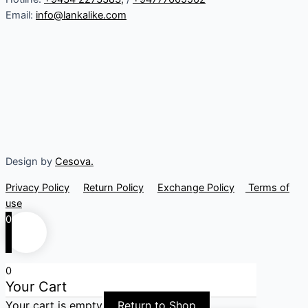
Email:
info@lankalike.com
Design by
Cesova.
Privacy Policy
Return Policy
Exchange Policy
Terms of
use
0
0
Your Cart
Your cart is empty
Return to Shop