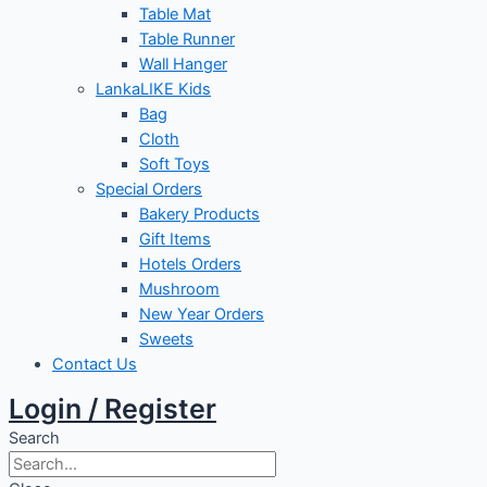
Table Mat
Table Runner
Wall Hanger
LankaLIKE Kids
Bag
Cloth
Soft Toys
Special Orders
Bakery Products
Gift Items
Hotels Orders
Mushroom
New Year Orders
Sweets
Contact Us
Login / Register
Search