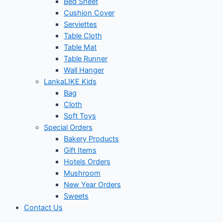
Bed Sheet
Cushion Cover
Serviettes
Table Cloth
Table Mat
Table Runner
Wall Hanger
LankaLIKE Kids
Bag
Cloth
Soft Toys
Special Orders
Bakery Products
Gift Items
Hotels Orders
Mushroom
New Year Orders
Sweets
Contact Us