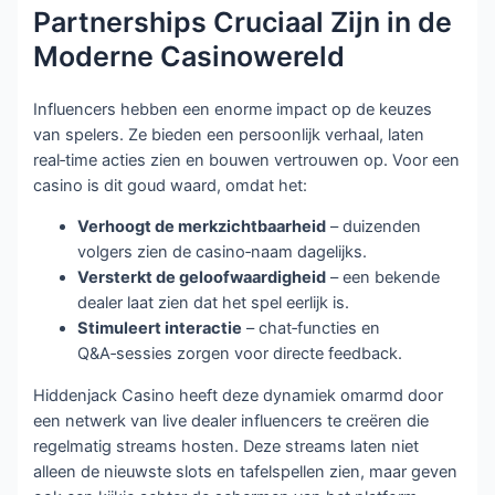
Partnerships Cruciaal Zijn in de
Moderne Casinowereld
Influencers hebben een enorme impact op de keuzes
van spelers. Ze bieden een persoonlijk verhaal, laten
real‑time acties zien en bouwen vertrouwen op. Voor een
casino is dit goud waard, omdat het:
Verhoogt de merkzichtbaarheid
– duizenden
volgers zien de casino‑naam dagelijks.
Versterkt de geloofwaardigheid
– een bekende
dealer laat zien dat het spel eerlijk is.
Stimuleert interactie
– chat‑functies en
Q&A‑sessies zorgen voor directe feedback.
Hiddenjack Casino heeft deze dynamiek omarmd door
een netwerk van live dealer influencers te creëren die
regelmatig streams hosten. Deze streams laten niet
alleen de nieuwste slots en tafelspellen zien, maar geven