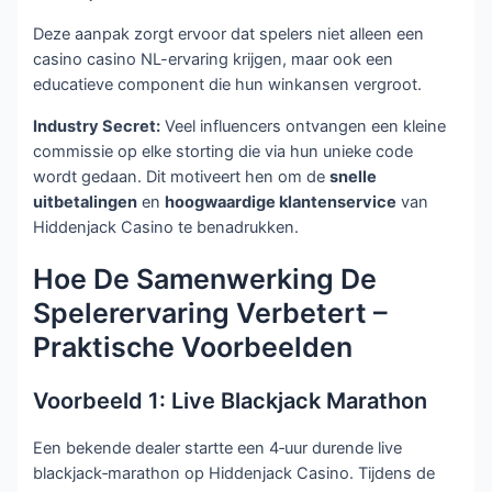
Deze aanpak zorgt ervoor dat spelers niet alleen een
casino casino NL-ervaring krijgen, maar ook een
educatieve component die hun winkansen vergroot.
Industry Secret:
Veel influencers ontvangen een kleine
commissie op elke storting die via hun unieke code
wordt gedaan. Dit motiveert hen om de
snelle
uitbetalingen
en
hoogwaardige klantenservice
van
Hiddenjack Casino te benadrukken.
Hoe De Samenwerking De
Spelerervaring Verbetert –
Praktische Voorbeelden
Voorbeeld 1: Live Blackjack Marathon
Een bekende dealer startte een 4‑uur durende live
blackjack‑marathon op Hiddenjack Casino. Tijdens de