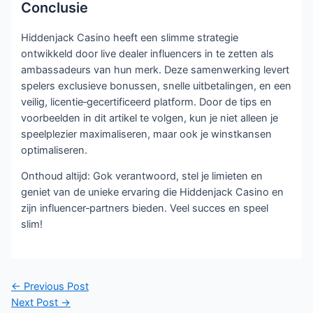
Conclusie
Hiddenjack Casino heeft een slimme strategie
ontwikkeld door live dealer influencers in te zetten als
ambassadeurs van hun merk. Deze samenwerking levert
spelers exclusieve bonussen, snelle uitbetalingen, en een
veilig, licentie‑gecertificeerd platform. Door de tips en
voorbeelden in dit artikel te volgen, kun je niet alleen je
speelplezier maximaliseren, maar ook je winstkansen
optimaliseren.
Onthoud altijd: Gok verantwoord, stel je limieten en
geniet van de unieke ervaring die Hiddenjack Casino en
zijn influencer‑partners bieden. Veel succes en speel
slim!
Post
←
Previous Post
navigation
Next Post
→