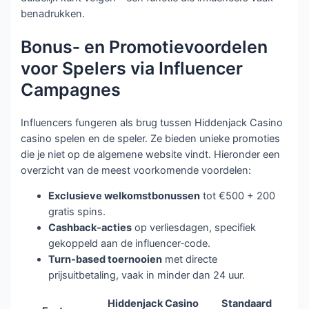
benadrukken.
Bonus‑ en Promotievoordelen
voor Spelers via Influencer
Campagnes
Influencers fungeren als brug tussen Hiddenjack Casino
casino spelen en de speler. Ze bieden unieke promoties
die je niet op de algemene website vindt. Hieronder een
overzicht van de meest voorkomende voordelen:
Exclusieve welkomstbonussen
tot €500 + 200
gratis spins.
Cashback‑acties
op verliesdagen, specifiek
gekoppeld aan de influencer‑code.
Turn‑based toernooien
met directe
prijsuitbetaling, vaak in minder dan 24 uur.
Hiddenjack Casino
Standaard