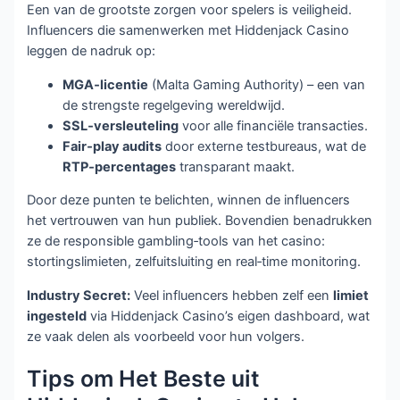
Een van de grootste zorgen voor spelers is veiligheid.
Influencers die samenwerken met Hiddenjack Casino
leggen de nadruk op:
MGA‑licentie
(Malta Gaming Authority) – een van
de strengste regelgeving wereldwijd.
SSL‑versleuteling
voor alle financiële transacties.
Fair‑play audits
door externe testbureaus, wat de
RTP‑percentages
transparant maakt.
Door deze punten te belichten, winnen de influencers
het vertrouwen van hun publiek. Bovendien benadrukken
ze de responsible gambling‑tools van het casino:
stortingslimieten, zelfuitsluiting en real‑time monitoring.
Industry Secret:
Veel influencers hebben zelf een
limiet
ingesteld
via Hiddenjack Casino’s eigen dashboard, wat
ze vaak delen als voorbeeld voor hun volgers.
Tips om Het Beste uit