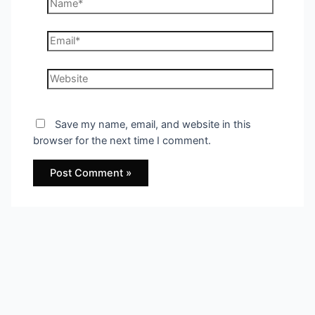
Name*
Email*
Website
Save my name, email, and website in this
browser for the next time I comment.