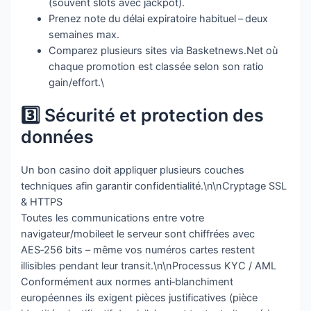
(souvent slots avec jackpot).
Prenez note du délai expiratoire habituel – deux
semaines max.
Comparez plusieurs sites via Basketnews.Net où
chaque promotion est classée selon son ratio
gain/effort.\
3️⃣ Sécurité et protection des
données
Un bon casino doit appliquer plusieurs couches
techniques afin garantir confidentialité.\n\nCryptage SSL
& HTTPS
Toutes les communications entre votre
navigateur/mobile​et le serveur sont chiffrées avec
AES‑256 bits – même vos numéros cartes restent
illisibles pendant leur transit.\n\nProcessus KYC / AML
Conformément aux normes anti‑blanchiment
européennes ils exigent pièces justificatives (pièce