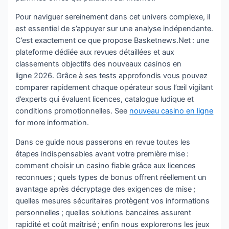
Pour naviguer sereinement dans cet univers complexe, il
est essentiel de s’appuyer sur une analyse indépendante.
C’est exactement ce que propose Basketnews.Net : une
plateforme dédiée aux revues détaillées et aux
classements objectifs des nouveaux casinos en
ligne 2026. Grâce à ses tests approfondis vous pouvez
comparer rapidement chaque opérateur sous l’œil vigilant
d’experts qui évaluent licences, catalogue ludique et
conditions promotionnelles. See
nouveau casino en ligne
for more information.
Dans ce guide nous passerons en revue toutes les
étapes indispensables avant votre première mise :
comment choisir un casino fiable grâce aux licences
reconnues ; quels types de bonus offrent réellement un
avantage après décryptage des exigences de mise ;
quelles mesures sécuritaires protègent vos informations
personnelles ; quelles solutions bancaires assurent
rapidité et coût maîtrisé ; enfin nous explorerons les jeux