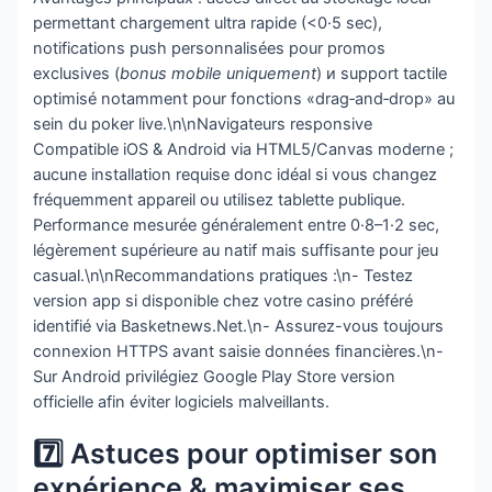
permettant chargement ultra rapide (<0·5 sec),
notifications push personnalisées pour promos
exclusives (
bonus mobile uniquement
) и support tactile
optimisé notamment pour fonctions «drag‑and‑drop» au
sein du poker live.\n\nNavigateurs responsive
Compatible iOS & Android via HTML5/Canvas moderne ;
aucune installation requise donc idéal si vous changez
fréquemment appareil ou utilisez tablette publique.
Performance mesurée généralement entre 0·8–1·2 sec,
légèrement supérieure au natif mais suffisante pour jeu
casual.\n\nRecommandations pratiques :\n- Testez
version app si disponible chez votre casino préféré
identifié via Basketnews.Net.\n- Assurez-vous toujours
connexion HTTPS avant saisie données financières.\n-
Sur Android privilégiez Google Play Store version
officielle afin éviter logiciels malveillants.
7️⃣ Astuces pour optimiser son
expérience & maximiser ses