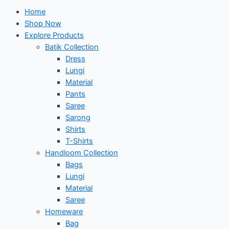
Home
Shop Now
Explore Products
Batik Collection
Dress
Lungi
Material
Pants
Saree
Sarong
Shirts
T-Shirts
Handloom Collection
Bags
Lungi
Material
Saree
Homeware
Bag