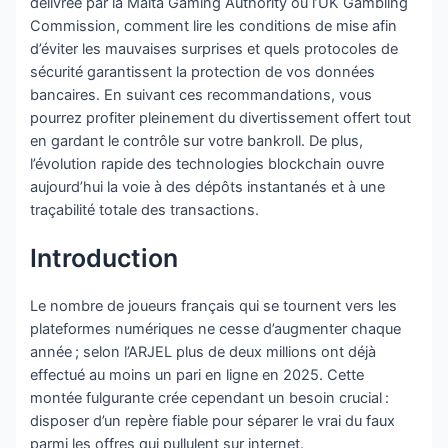
délivrée par la Malta Gaming Authority ou l’UK Gambling
Commission, comment lire les conditions de mise afin
d’éviter les mauvaises surprises et quels protocoles de
sécurité garantissent la protection de vos données
bancaires. En suivant ces recommandations, vous
pourrez profiter pleinement du divertissement offert tout
en gardant le contrôle sur votre bankroll. De plus,
l’évolution rapide des technologies blockchain ouvre
aujourd’hui la voie à des dépôts instantanés et à une
traçabilité totale des transactions.
Introduction
Le nombre de joueurs français qui se tournent vers les
plateformes numériques ne cesse d’augmenter chaque
année ; selon l’ARJEL plus de deux millions ont déjà
effectué au moins un pari en ligne en 2025. Cette
montée fulgurante crée cependant un besoin crucial :
disposer d’un repère fiable pour séparer le vrai du faux
parmi les offres qui pullulent sur internet.