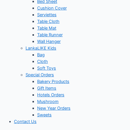
Bed Sheet
Cushion Cover
Serviettes
Table Cloth
Table Mat
Table Runner
Wall Hanger
LankaLIKE Kids
Bag
Cloth
Soft Toys
Special Orders
Bakery Products
Gift Items
Hotels Orders
Mushroom
New Year Orders
Sweets
Contact Us