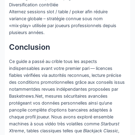
Diversification contrôlée
Alternez sessions slot / table / poker afin réduire
variance globale – stratégie connue sous nom
«mix‑play» utilisée par joueurs professionnels depuis
plusieurs années.
Conclusion
Ce guide a passé au crible tous les aspects
indispensables avant votre premier pari — licences
fiables vérifiées via autorités reconnues, lecture précise
des conditions promotionnelles grâce aux conseils issus
notammentdes revues indépendantes proposées par
Basketnews.Net, mesures sécuritaires avancées
protégeant vos données personnelles ainsi qu’une
panoplie complète d’options bancaires adaptées à
chaque profil joueur.​ Nous avons exploré ensemble
machines à sous vidéo très volatiles comme
Starburst
Xtreme
, tables classiques telles que
Blackjack Classic
,