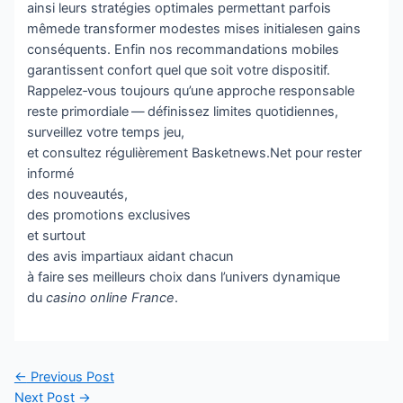
ainsi leurs stratégies optimales permettant parfois
mêmede transformer modestes mises initiales​en gains
conséquents.​ Enfin nos recommandations mobiles
garantissent confort quel que soit votre dispositif.​
Rappelez‑vous toujours qu’une approche responsable
reste primordiale — définissez limites quotidiennes,
surveillez votre temps jeu,
et consultez régulièrement Basketnews.Net pour rester
informé
des nouveautés,
des promotions exclusives
et surtout
des avis impartiaux aidant chacun
à faire ses meilleurs choix dans l’univers dynamique
du
casino online France
.
Post
←
Previous Post
navigation
Next Post
→