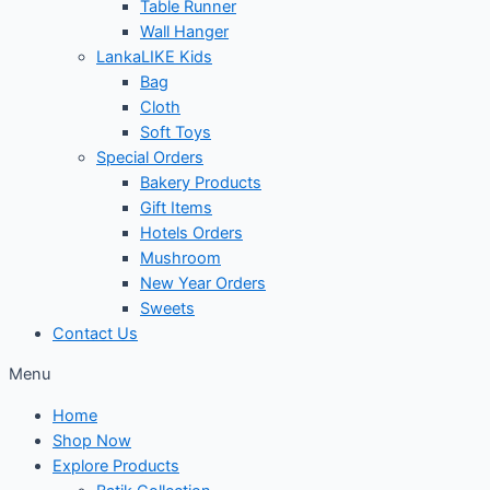
Table Runner
Wall Hanger
LankaLIKE Kids
Bag
Cloth
Soft Toys
Special Orders
Bakery Products
Gift Items
Hotels Orders
Mushroom
New Year Orders
Sweets
Contact Us
Menu
Home
Shop Now
Explore Products