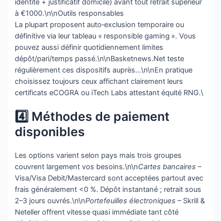
identité + justificatif domicile) avant tout retrait supérieur
à €1000.\n\nOutils responsables
La plupart proposent auto‑exclusion temporaire ou
définitive via leur tableau « responsible gaming ». Vous
pouvez aussi définir quotidiennement limites
dépôt/pari/temps passé.\n\nBasketnews.Net teste
régulièrement ces dispositifs auprès…\n\nEn pratique
choisissez toujours ceux affichant clairement leurs
certificats eCOGRA ou iTech Labs attestant équité RNG.\
4️⃣ Méthodes de paiement
disponibles
Les options varient selon pays mais trois groupes
couvrent largement vos besoins.\n\n
Cartes bancaires
–
Visa/Visa Debit/Mastercard sont acceptées partout avec
frais généralement <0 %. Dépôt instantané ; retrait sous
2–3 jours ouvrés.\n\n
Portefeuilles électroniques
– Skrill &
Neteller offrent vitesse quasi immédiate tant côté