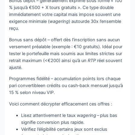
Bonus dépôt – généralement exprimé sous forme « 100
% jusqu’à €500 + X tours gratuits ». Ce type double
immédiatement votre capital mais impose souvent une
exigence minimale (
wagering
) autourde 30x l’ensemble
reçu.
Bonus sans dépôt – offert dès l’inscription sans aucun
versement préalable (exemple : €10 gratuits). Idéal pour
tester le portefeuille mais soumis aux limites strictes sur
retrait maximum (<€200) ainsi qu’à un
RTP
réel souvent
ajusté.
Programmes fidélité – accumulation points lors chaque
pari convertibleen crédits ou cash‑back mensuel jusqu’à
15 % selon niveau VIP.
Voici comment décrypter efficacement ces offres :
Lisez attentivement le taux
wagering
– plus bas
signifie conversion plus rapide.
Vérifiez l’éligibilité certains jeux sont exclus