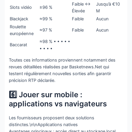
Faible ↔︎
Jusqu’à €10
Slots vidéo
≥96 %
Élevée
M
Blackjack
≈99 %
Faible
Aucun
Roulette
≈97 %
Faible
Aucun
européenne
≈98 % • • • • •
Baccarat
• • • •
Toutes ces informations proviennent notamment des
revues détaillées réalisées par Basketnews.Net qui
testent régulièrement nouvelles sorties afin garantir
précision RTP déclarée.
6️⃣ Jouer sur mobile :
applications vs navigateurs
Les fournisseurs proposent deux solutions
distinctes.\n\nApplications natives
Avantages principaux : accès direct au stockage local