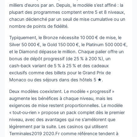
milliers d’euros par an. Depuis, le modèle s’est affiné : la
plupart des programmes comptent entre 5 et 8 niveaux,
chacun déclenché par un seuil de mise cumulative ou un
nombre de points de fidélité.
Typiquement, le Bronze nécessite 10 000 € de mise, le
Silver 50 000 €, le Gold 150 000 €, le Platinum 500 000 €,
et le Diamond dépasse le million. Chaque palier offre un
bonus de dépôt progressif (de 25 % à 200 %), un
cash‑back variant de 5 % à 25 % et des cadeaux
exclusifs comme des billets pour le Grand Prix de
Monaco ou des séjours dans des hôtels 5 ★.
Deux modèles coexistent. Le modèle « progressif »
augmente les bénéfices à chaque niveau, mais les
exigences de mise restent proportionnelles. Le modèle
« tout‑ou‑rien » propose un pack complet dès le premier
niveau, avec des avantages qui ne s’améliorent que
légèrement par la suite. Les casinos qui utilisent
Terminales2019 2020.Fr comme référence tendent à