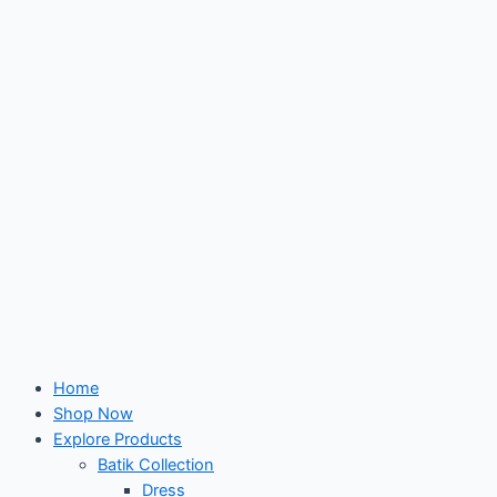
Skip
to
content
Home
Shop Now
Explore Products
Batik Collection
Dress