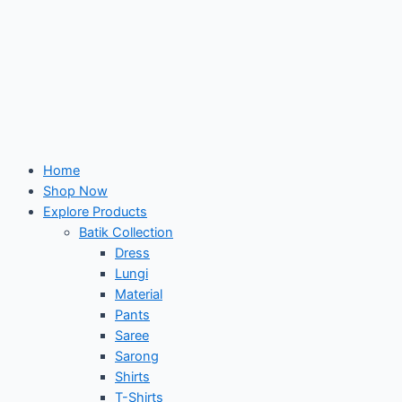
Home
Shop Now
Explore Products
Batik Collection
Dress
Lungi
Material
Pants
Saree
Sarong
Shirts
T-Shirts