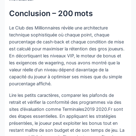
Conclusion – 200 mots
Le Club des Millionnaires révèle une architecture
technique sophistiquée où chaque point, chaque
pourcentage de cash‑back et chaque condition de mise
est calculé pour maximiser la rétention des gros joueurs.
En décortiquant les niveaux VIP, le moteur de bonus et
les exigences de wagering, nous avons montré que la
valeur réelle d’un niveau dépend davantage de la
capacité du joueur à optimiser ses mises que du simple
pourcentage affiché.
Lire les petits caractères, comparer les plafonds de
retrait et vérifier la conformité des programmes via des
sites d’évaluation comme Terminales2019 2020.Fr sont
des étapes essentielles. En appliquant les stratégies
présentées, le joueur peut exploiter les bonus tout en
restant maître de son budget et de son temps de jeu. La