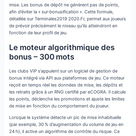
mise. Les bonus de dépôt ne génèrent pas de points,
afin d’éviter la « sur‑bonusification ». Cette formule,
détaillée sur Terminales2019 2020.Fr, permet aux joueurs
de prévoir précisément le niveau qu’ils atteindront en
fonction de leur profil de jeu.
Le moteur algorithmique des
bonus – 300 mots
Les clubs VIP s’appuient sur un logiciel de gestion de
bonus intégré via API aux plateformes de jeu. Ce moteur
reçoit en temps réel les données de mise, les dépôts et
les retraits grâce à un RNG certifié par eCOGRA. Il calcule
les points, déclenche les promotions et ajuste les limites
de mise en fonction du comportement du joueur.
Lorsque le système détecte un pic de mise inhabituelle
(par exemple, 30 % d’augmentation du volume de jeu en
24 h), il active un algorithme de contrôle du risque. Ce