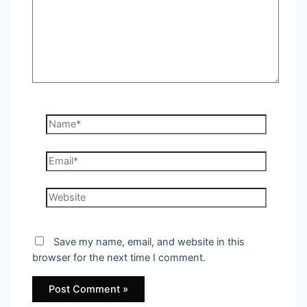
Name*
Email*
Website
Save my name, email, and website in this
browser for the next time I comment.