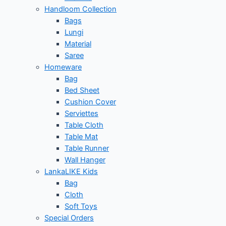
Handloom Collection
Bags
Lungi
Material
Saree
Homeware
Bag
Bed Sheet
Cushion Cover
Serviettes
Table Cloth
Table Mat
Table Runner
Wall Hanger
LankaLIKE Kids
Bag
Cloth
Soft Toys
Special Orders