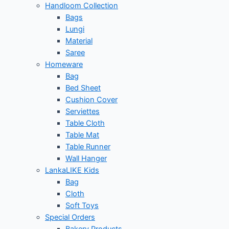
Handloom Collection
Bags
Lungi
Material
Saree
Homeware
Bag
Bed Sheet
Cushion Cover
Serviettes
Table Cloth
Table Mat
Table Runner
Wall Hanger
LankaLIKE Kids
Bag
Cloth
Soft Toys
Special Orders
Bakery Products