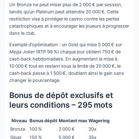
Un Bronze ne peut miser plus de 2 000 € par session,
tandis qu’un Platinum peut atteindre 20 000 €. Cette
restriction vise à protéger le casino contre les pertes
catastrophiques et à encourager les joueurs à progresser
dans le club.
Exemple d’optimisation : un Gold qui mise 5 000 € sur
Mega Joker
(RTP 99 %) chaque jour obtient 750 € de
cash‑back hebdomadaire. En augmentant la mise à
10 000 € tout en restant sous la limite de 20 000 €, le
cash‑back passe à 1 500 €, doublant ainsi le gain sans
changer le pourcentage.
Bonus de dépôt exclusifs et
leurs conditions – 295 mots
Niveau
Bonus dépôt
Montant max
Wagering
Bronze
100 %
2 000 €
30x
Silver
150 %
5 000 €
35x