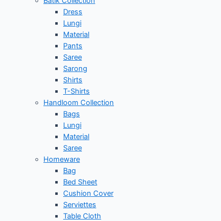
Batik Collection
Dress
Lungi
Material
Pants
Saree
Sarong
Shirts
T-Shirts
Handloom Collection
Bags
Lungi
Material
Saree
Homeware
Bag
Bed Sheet
Cushion Cover
Serviettes
Table Cloth