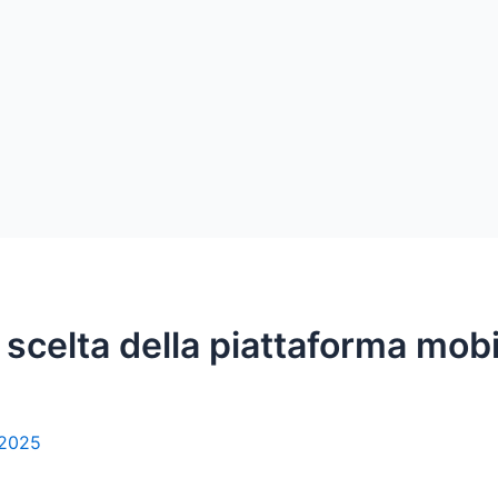
 scelta della piattaforma mobil
 2025