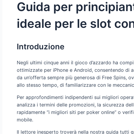
Guida per principiant
ideale per le slot con
Introduzione
Negli ultimi cinque anni il gioco d’azzardo ha comp
ottimizzate per iPhone e Android, consentendo di 
da un’offerta sempre più generosa di Free Spins, ov
allo stesso tempo, di familiarizzare con le meccanic
Per approfondimenti indipendenti sui migliori operat
analizza i termini delle promozioni, la sicurezza dell
rapidamente “i migliori siti per poker online” o veri
mobile.
Il lettore inesperto troverà nella nostra guida tutti 