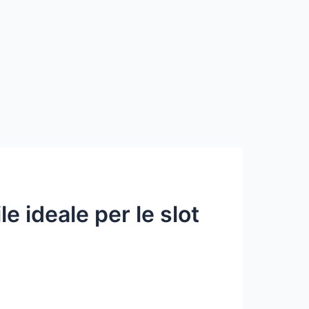
e ideale per le slot