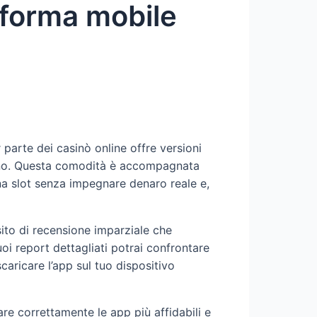
taforma mobile
parte dei casinò online offre versioni
mano. Questa comodità è accompagnata
na slot senza impegnare denaro reale e,
ito di recensione imparziale che
suoi report dettagliati potrai confrontare
caricare l’app sul tuo dispositivo
lare correttamente le app più affidabili e