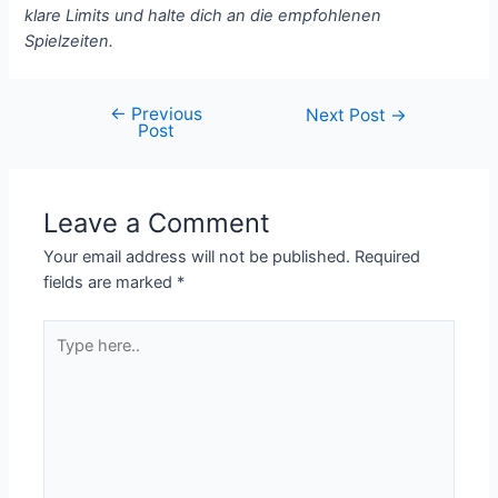
klare Limits und halte dich an die empfohlenen
Spielzeiten.
←
Previous
Next Post
→
Post
Leave a Comment
Your email address will not be published.
Required
fields are marked
*