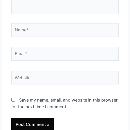
Save my name, email, and website in this browser
for the next time I comment.