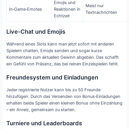
Emojis und
Meist nur
In‑Game‑Emotes
Reaktionen in
Textnachrichten
Echtzeit
Live‑Chat und Emojis
Während eines Slots kann man jetzt sofort mit anderen
Spielern chatten, Emojis senden und sogar kurze
Kommentare zum aktuellen Gewinn abgeben. Das schafft
ein Gefühl von Präsenz, das bei reinen Einzelspielen fehlt.
Freundesystem und Einladungen
Jeder registrierte Nutzer kann bis zu 50 Freunde
hinzufügen. Durch das Versenden von Bonus‑Einladungen
erhalten beide Spieler einen kleinen Bonus ohne Einzahlung
– ein Anreiz, gemeinsam zu starten.
Turniere und Leaderboards