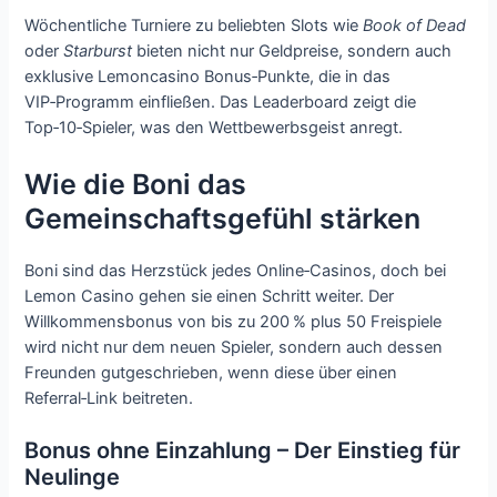
Wöchentliche Turniere zu beliebten Slots wie
Book of Dead
oder
Starburst
bieten nicht nur Geldpreise, sondern auch
exklusive Lemoncasino Bonus‑Punkte, die in das
VIP‑Programm einfließen. Das Leaderboard zeigt die
Top‑10‑Spieler, was den Wettbewerbsgeist anregt.
Wie die Boni das
Gemeinschaftsgefühl stärken
Boni sind das Herzstück jedes Online‑Casinos, doch bei
Lemon Casino gehen sie einen Schritt weiter. Der
Willkommensbonus von bis zu 200 % plus 50 Freispiele
wird nicht nur dem neuen Spieler, sondern auch dessen
Freunden gutgeschrieben, wenn diese über einen
Referral‑Link beitreten.
Bonus ohne Einzahlung – Der Einstieg für
Neulinge