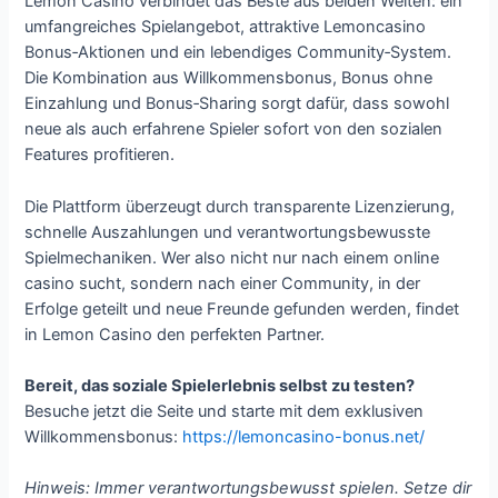
Lemon Casino verbindet das Beste aus beiden Welten: ein
umfangreiches Spielangebot, attraktive Lemoncasino
Bonus‑Aktionen und ein lebendiges Community‑System.
Die Kombination aus Willkommensbonus, Bonus ohne
Einzahlung und Bonus‑Sharing sorgt dafür, dass sowohl
neue als auch erfahrene Spieler sofort von den sozialen
Features profitieren.
Die Plattform überzeugt durch transparente Lizenzierung,
schnelle Auszahlungen und verantwortungsbewusste
Spielmechaniken. Wer also nicht nur nach einem online
casino sucht, sondern nach einer Community, in der
Erfolge geteilt und neue Freunde gefunden werden, findet
in Lemon Casino den perfekten Partner.
Bereit, das soziale Spielerlebnis selbst zu testen?
Besuche jetzt die Seite und starte mit dem exklusiven
Willkommensbonus:
https://lemoncasino-bonus.net/
Hinweis: Immer verantwortungsbewusst spielen. Setze dir