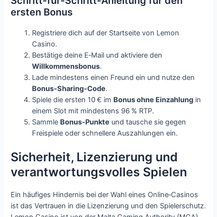
Schritt‑für‑Schritt‑Anleitung für den
ersten Bonus
Registriere dich auf der Startseite von Lemon
Casino.
Bestätige deine E‑Mail und aktiviere den
Willkommensbonus
.
Lade mindestens einen Freund ein und nutze den
Bonus‑Sharing‑Code
.
Spiele die ersten 10 € im
Bonus ohne Einzahlung
in
einem Slot mit mindestens 96 % RTP.
Sammle
Bonus‑Punkte
und tausche sie gegen
Freispiele oder schnellere Auszahlungen ein.
Sicherheit, Lizenzierung und
verantwortungsvolles Spielen
Ein häufiges Hindernis bei der Wahl eines Online‑Casinos
ist das Vertrauen in die Lizenzierung und den Spielerschutz.
Lemon Casino ist von der Malta Gaming Authority (MGA)