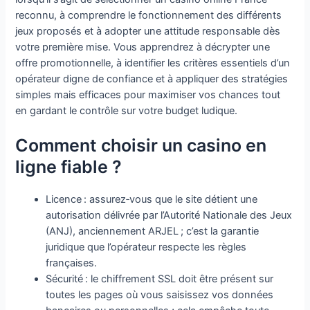
reconnu, à comprendre le fonctionnement des différents
jeux proposés et à adopter une attitude responsable dès
votre première mise. Vous apprendrez à décrypter une
offre promotionnelle, à identifier les critères essentiels d’un
opérateur digne de confiance et à appliquer des stratégies
simples mais efficaces pour maximiser vos chances tout
en gardant le contrôle sur votre budget ludique.
Comment choisir un casino en
ligne fiable ?
Licence : assurez‑vous que le site détient une
autorisation délivrée par l’Autorité Nationale des Jeux
(ANJ), anciennement ARJEL ; c’est la garantie
juridique que l’opérateur respecte les règles
françaises.
Sécurité : le chiffrement SSL doit être présent sur
toutes les pages où vous saisissez vos données