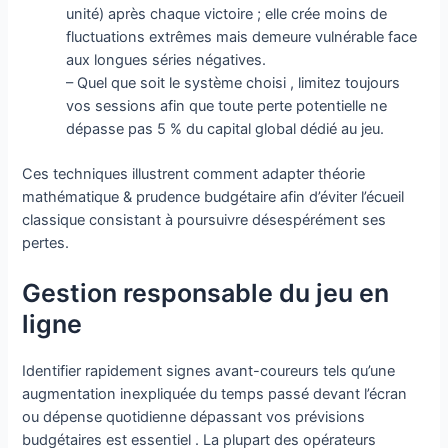
unité) après chaque victoire ; elle crée moins de
fluctuations extrêmes mais demeure vulnérable face
aux longues séries négatives.
– Quel que soit le système choisi , limitez toujours
vos sessions afin que toute perte potentielle ne
dépasse pas 5 % du capital global dédié au jeu.
Ces techniques illustrent comment adapter théorie
mathématique & prudence budgétaire afin d’éviter l’écueil
classique consistant à poursuivre désespérément ses
pertes.
Gestion responsable du jeu en
ligne
Identifier rapidement signes avant-coureurs tels qu’une
augmentation inexpliquée du temps passé devant l’écran
ou dépense quotidienne dépassant vos prévisions
budgétaires est essentiel . La plupart des opérateurs