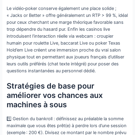
Le vidéo‑poker conserve également une place solide ;
« Jacks or Better » offre généralement un RTP > 99 %, idéal
pour ceux cherchant une marge théorique favorable sans
trop dépendre du hasard pur. Enfin les casinos live
introduisent l’interaction réelle via webcam : croupier
humain pour roulette Live, baccarat Live ou poker Texas
Hold’em Live créent une immersion proche du vrai salon
physique tout en permettant aux joueurs français d’utiliser
leurs outils préférés (chat texte intégré) pour poser des
questions instantanées au personnel dédié.
Stratégies de base pour
améliorer vos chances aux
machines à sous
1️⃣ Gestion du bankroll : définissez au préalable la somme
maximale que vous êtes prêt(e) à perdre lors d’une session
(exemple : 200 €). Divisez ce montant par le nombre prévu