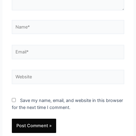
Save my name, email, and website in this browser
for the next time I comment.