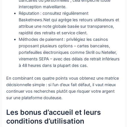
bancaires ou personnelles ; cela empêche toute
interception malveillante.
Réputation : consultez régulièrement
Basketnews.Net qui agrège les retours utilisateurs et
attribue une note globale basée sur transparence,
rapidité des retraits et service client.
Méthodes de paiement : privilégiez les casinos
proposant plusieurs options – cartes bancaires,
portefeuilles électroniques comme Skrill ou Neteller,
virements SEPA – avec des délais de retrait inférieurs
à 48 heures dans la plupart des cas.
En combinant ces quatre points vous obtenez une matrice
décisionnelle simple : si l’un d’eux fait défaut, il vaut mieux
continuer vos recherches plutôt que risquer votre argent
sur une plateforme douteuse.
Les bonus d’accueil et leurs
conditions d’utilisation