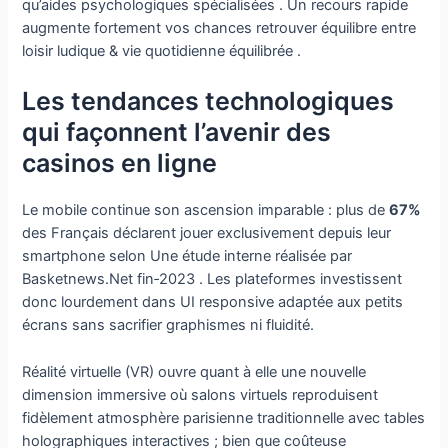
qu’aides psychologiques spécialisées . Un recours rapide
augmente fortement vos chances retrouver équilibre entre
loisir ludique & vie quotidienne équilibrée .
Les tendances technologiques
qui façonnent l’avenir des
casinos en ligne
Le mobile continue son ascension imparable : plus de
67%
des Français déclarent jouer exclusivement depuis leur
smartphone selon Une étude interne réalisée par
Basketnews.Net fin‑2023 . Les plateformes investissent
donc lourdement dans UI responsive adaptée aux petits
écrans sans sacrifier graphismes ni fluidité.
Réalité virtuelle (VR) ouvre quant à elle une nouvelle
dimension immersive où salons virtuels reproduisent
fidèlement atmosphère parisienne traditionnelle avec tables
holographiques interactives ; bien que coûteuse