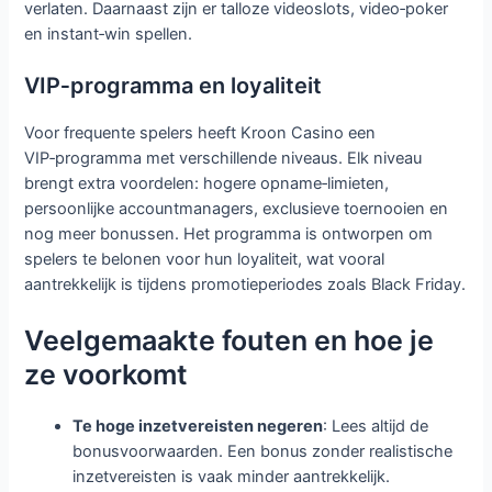
verlaten. Daarnaast zijn er talloze videoslots, video‑poker
en instant‑win spellen.
VIP‑programma en loyaliteit
Voor frequente spelers heeft Kroon Casino een
VIP‑programma met verschillende niveaus. Elk niveau
brengt extra voordelen: hogere opname‑limieten,
persoonlijke accountmanagers, exclusieve toernooien en
nog meer bonussen. Het programma is ontworpen om
spelers te belonen voor hun loyaliteit, wat vooral
aantrekkelijk is tijdens promotieperiodes zoals Black Friday.
Veelgemaakte fouten en hoe je
ze voorkomt
Te hoge inzetvereisten negeren
: Lees altijd de
bonusvoorwaarden. Een bonus zonder realistische
inzetvereisten is vaak minder aantrekkelijk.