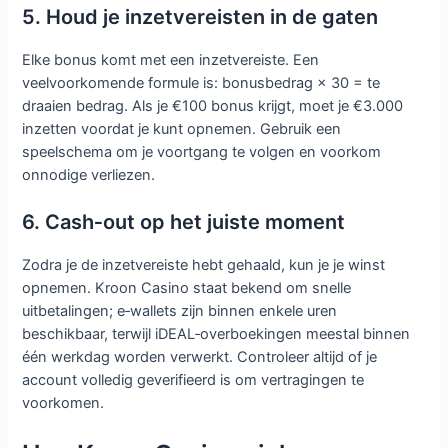
5. Houd je inzetvereisten in de gaten
Elke bonus komt met een inzetvereiste. Een
veelvoorkomende formule is: bonusbedrag × 30 = te
draaien bedrag. Als je €100 bonus krijgt, moet je €3.000
inzetten voordat je kunt opnemen. Gebruik een
speelschema om je voortgang te volgen en voorkom
onnodige verliezen.
6. Cash‑out op het juiste moment
Zodra je de inzetvereiste hebt gehaald, kun je je winst
opnemen. Kroon Casino staat bekend om snelle
uitbetalingen; e‑wallets zijn binnen enkele uren
beschikbaar, terwijl iDEAL‑overboekingen meestal binnen
één werkdag worden verwerkt. Controleer altijd of je
account volledig geverifieerd is om vertragingen te
voorkomen.