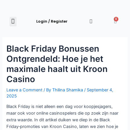
0
Login / Register
Shop Now
Explore Products
Contact Us
Black Friday Bonussen
Ontgrendeld: Hoe je het
maximale haalt uit Kroon
Casino
Leave a Comment
/ By
Thilina Shamika
/
September 4,
2025
Black Friday is niet alleen een dag voor koopjesjagers,
maar ook voor online casinospelers die op zoek zijn naar
extra waarde. In dit artikel duiken we diep in de Black
Friday‑promoties van Kroon Casino, laten we zien hoe je