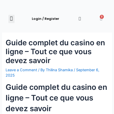
0
Login / Register
Shop Now
Explore Products
Contact Us
Guide complet du casino en
ligne – Tout ce que vous
devez savoir
Leave a Comment
/ By
Thilina Shamika
/
September 6,
2025
Guide complet du casino en
ligne – Tout ce que vous
devez savoir