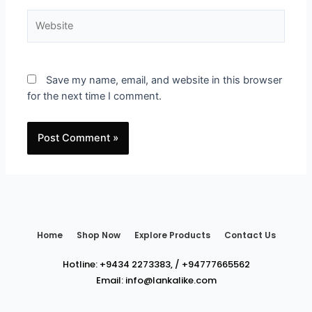
Save my name, email, and website in this browser
for the next time I comment.
Home
Shop Now
Explore Products
Contact Us
Hotline:
+9434 2273383
,
/
+94777665562
Email:
info@lankalike.com