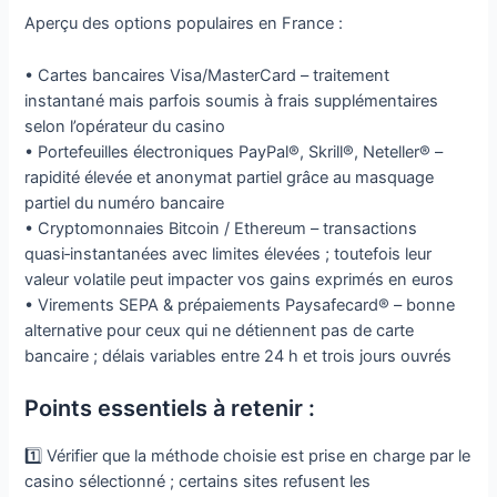
Aperçu des options populaires en France :
• Cartes bancaires Visa/MasterCard – traitement
instantané mais parfois soumis à frais supplémentaires
selon l’opérateur du casino
• Portefeuilles électroniques PayPal®, Skrill®, Neteller® –
rapidité élevée et anonymat partiel grâce au masquage
partiel du numéro bancaire
• Cryptomonnaies Bitcoin / Ethereum – transactions
quasi‑instantanées avec limites élevées ; toutefois leur
valeur volatile peut impacter vos gains exprimés en euros
• Virements SEPA & prépaiements Paysafecard® – bonne
alternative pour ceux qui ne détiennent pas de carte
bancaire ; délais variables entre 24 h et trois jours ouvrés
Points essentiels à retenir :
1️⃣ Vérifier que la méthode choisie est prise en charge par le
casino sélectionné ; certains sites refusent les