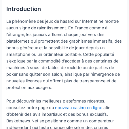
Introduction
Le phénomène des jeux de hasard sur Internet ne montre
aucun signe de ralentissement. En France comme à
l’étranger, les joueurs affluent chaque jour vers des
plateformes qui promettent des graphismes immersifs, des
bonus généreux et la possibilité de jouer depuis un
smartphone ou un ordinateur portable. Cette popularité
s’explique par la commodité d’accéder à des centaines de
machines à sous, de tables de roulette ou de parties de
poker sans quitter son salon, ainsi que par l’émergence de
nouvelles licences qui offrent plus de transparence et de
protection aux usagers.
Pour découvrir les meilleures plateformes récentes,
consultez notre page du
nouveau casino en ligne
afin
d’obtenir des avis impartiaux et des bonus exclusifs.
Basketnews.Net se positionne comme un comparateur
indépendant qui teste chaque site selon des critères