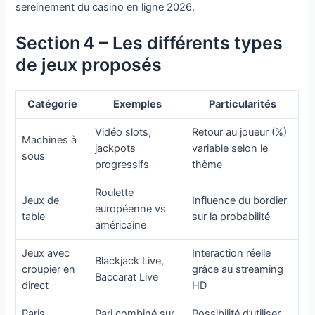
sereinement du casino en ligne 2026.
Section 4 – Les différents types
de jeux proposés
Catégorie
Exemples
Particularités
Vidéo slots,
Retour au joueur (%)
Machines à
jackpots
variable selon le
sous
progressifs
thème
Roulette
Jeux de
Influence du bordier
européenne vs
table
sur la probabilité
américaine
Jeux avec
Interaction réelle
Blackjack Live,
croupier en
grâce au streaming
Baccarat Live
direct
HD
Paris
Pari combiné sur
Possibilité d’utiliser