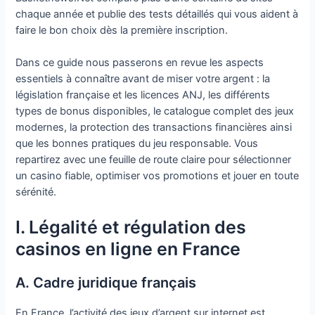
chaque année et publie des tests détaillés qui vous aident à
faire le bon choix dès la première inscription.
Dans ce guide nous passerons en revue les aspects
essentiels à connaître avant de miser votre argent : la
législation française et les licences ANJ, les différents
types de bonus disponibles, le catalogue complet des jeux
modernes, la protection des transactions financières ainsi
que les bonnes pratiques du jeu responsable. Vous
repartirez avec une feuille de route claire pour sélectionner
un casino fiable, optimiser vos promotions et jouer en toute
sérénité.
I. Légalité et régulation des
casinos en ligne en France
A. Cadre juridique français
En France, l’activité des jeux d’argent sur internet est