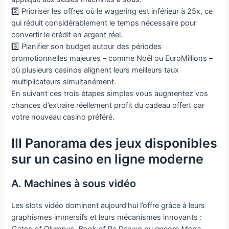
2️⃣ Prioriser les offres où le wagering est inférieur à 25x, ce
qui réduit considérablement le temps nécessaire pour
convertir le crédit en argent réel.
3️⃣ Planifier son budget autour des périodes
promotionnelles majeures – comme Noël ou EuroMillions –
où plusieurs casinos alignent leurs meilleurs taux
multiplicateurs simultanément.
En suivant ces trois étapes simples vous augmentez vos
chances d’extraire réellement profit du cadeau offert par
votre nouveau casino préféré.
III Panorama des jeux disponibles
sur un casino en ligne moderne
A. Machines à sous vidéo
Les slots vidéo dominent aujourd’hui l’offre grâce à leurs
graphismes immersifs et leurs mécanismes innovants :
Gates of Olympus
,
Book of Ra Deluxe
ou encore
Mega