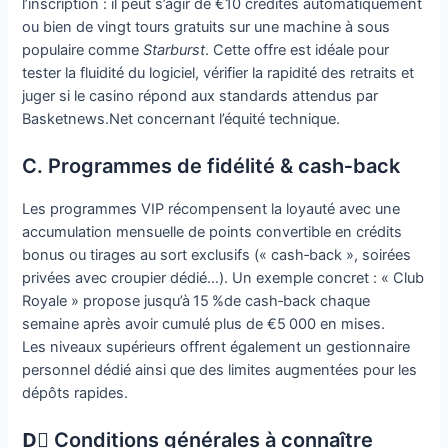
l’inscription : il peut s’agir de €10 crédités automatiquement
ou bien de vingt tours gratuits sur une machine à sous
populaire comme
Starburst
. Cette offre est idéale pour
tester la fluidité du logiciel, vérifier la rapidité des retraits et
juger si le casino répond aux standards attendus par
Basketnews.Net concernant l’équité technique.
C. Programmes de fidélité & cash‑back
Les programmes VIP récompensent la loyauté avec une
accumulation mensuelle de points convertible en crédits
bonus ou tirages au sort exclusifs (« cash‑back », soirées
privées avec croupier dédié…). Un exemple concret : « Club
Royale » propose jusqu’à 15 %​de cash‑back chaque
semaine après avoir cumulé plus de €5 000 en mises.
Les niveaux supérieurs offrent également un gestionnaire
personnel dédié ainsi que des limites augmentées pour les
dépôts rapides.
D️⃣ Conditions générales à connaître