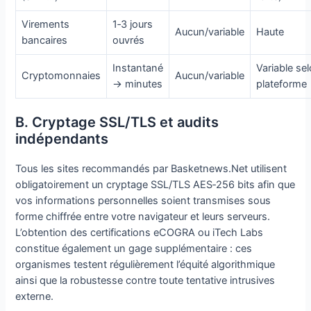
Virements
1‑3 jours
Aucun/variable
Haute
bancaires
ouvrés
Instantané
Variable sel
Cryptomonnaies
Aucun/variable
→ minutes
plateforme
B. Cryptage SSL/TLS et audits
indépendants
Tous les sites recommandés par Basketnews.Net utilisent
obligatoirement un cryptage SSL/TLS AES‑256 bits afin que
vos informations personnelles soient transmises sous
forme chiffrée entre votre navigateur et leurs serveurs.
L’obtention des certifications eCOGRA ou iTech Labs
constitue également un gage supplémentaire : ces
organismes testent régulièrement l’équité algorithmique
ainsi que la robustesse contre toute tentative intrusives
externe.