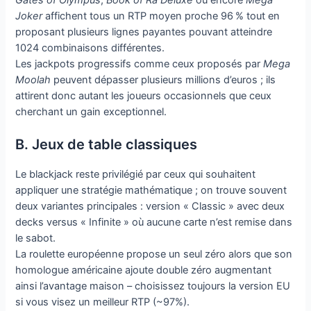
Joker
affichent tous un RTP moyen proche 96 % tout en
proposant plusieurs lignes payantes pouvant atteindre
1024 combinaisons différentes.
Les jackpots progressifs comme ceux proposés par
Mega
Moolah
peuvent dépasser plusieurs millions d’euros ; ils
attirent donc autant les joueurs occasionnels que ceux
cherchant un gain exceptionnel.
B. Jeux de table classiques
Le blackjack reste privilégié par ceux qui souhaitent
appliquer une stratégie mathématique ; on trouve souvent
deux variantes principales : version « Classic » avec deux
decks versus « Infinite » où aucune carte n’est remise dans
le sabot.
La roulette européenne propose un seul zéro alors que son
homologue américaine ajoute double zéro augmentant
ainsi l’avantage maison – choisissez toujours la version EU
si vous visez un meilleur RTP (~97%).