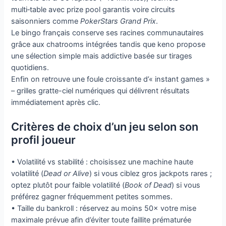
multi‑table avec prize pool garantis voire circuits
saisonniers comme
PokerStars Grand Prix
.
Le bingo français conserve ses racines communautaires
grâce aux chatrooms intégrées tandis que keno propose
une sélection simple mais addictive basée sur tirages
quotidiens.
Enfin on retrouve une foule croissante d’« instant games »
– grilles gratte-ciel numériques qui délivrent résultats
immédiatement après clic.
Critères de choix d’un jeu selon son
profil joueur
• Volatilité vs stabilité : choisissez une machine haute
volatilité (
Dead or Alive
) si vous ciblez gros jackpots rares ;
optez plutôt pour faible volatilité (
Book of Dead
) si vous
préférez gagner fréquemment petites sommes.
• Taille du bankroll : réservez au moins 50× votre mise
maximale prévue afin d’éviter toute faillite prématurée