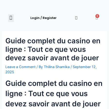
0
Login / Register
Shop Now
Explore Products
Contact Us
Guide complet du casino en
ligne : Tout ce que vous
devez savoir avant de jouer
Leave a Comment
/ By
Thilina Shamika
/
September 12,
2025
Guide complet du casino en
ligne : Tout ce que vous
devez savoir avant de jouer