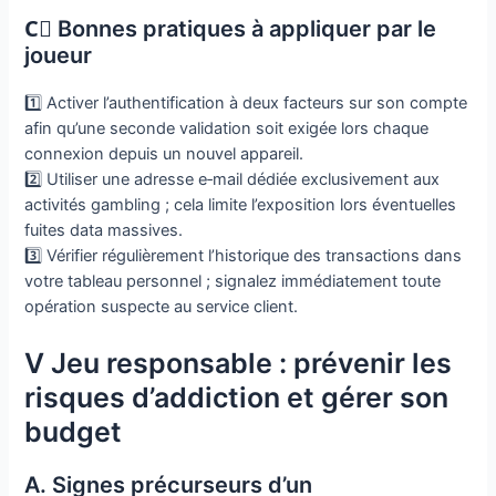
C️⃣ Bonnes pratiques à appliquer par le
joueur
1️⃣ Activer l’authentification à deux facteurs sur son compte
afin qu’une seconde validation soit exigée lors chaque
connexion depuis un nouvel appareil.
2️⃣ Utiliser une adresse e‑mail dédiée exclusivement aux
activités gambling ; cela limite l’exposition lors éventuelles
fuites data massives.
3️⃣ Vérifier régulièrement l’historique des transactions dans
votre tableau personnel ; signalez immédiatement toute
opération suspecte au service client.
V Jeu responsable : prévenir les
risques d’addiction et gérer son
budget
A. Signes précurseurs d’un