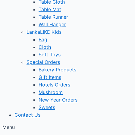
Table Cloth
Table Mat
Table Runner
Wall Hanger
LankaLIKE Kids
Bag
Cloth
Soft Toys
Special Orders
Bakery Products
Gift Items
Hotels Orders
Mushroom
New Year Orders
Sweets
Contact Us
Menu