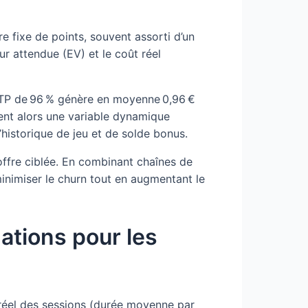
 fixe de points, souvent assorti d’un
r attendue (EV) et le coût réel
n RTP de 96 % génère en moyenne 0,96 €
ient alors une variable dynamique
istorique de jeu et de solde bonus.
 offre ciblée. En combinant chaînes de
minimiser le churn tout en augmentant le
dations pour les
 réel des sessions (durée moyenne par