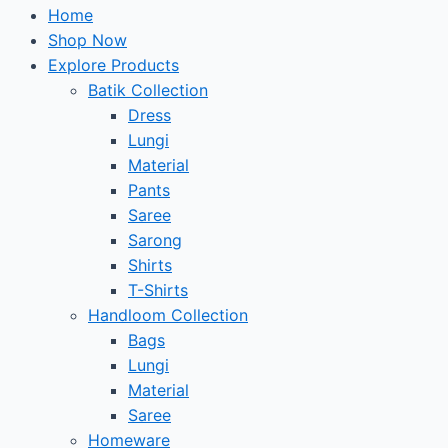
Home
Shop Now
Explore Products
Batik Collection
Dress
Lungi
Material
Pants
Saree
Sarong
Shirts
T-Shirts
Handloom Collection
Bags
Lungi
Material
Saree
Homeware