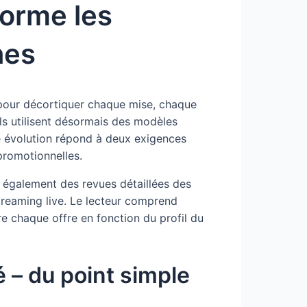
forme les
nes
les pour décortiquer chaque mise, chaque
ils utilisent désormais des modèles
e évolution répond à deux exigences
promotionnelles.
z également des revues détaillées des
reaming live. Le lecteur comprend
tre chaque offre en fonction du profil du
 – du point simple