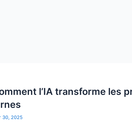
 comment l’IA transforme les
ernes
 30, 2025