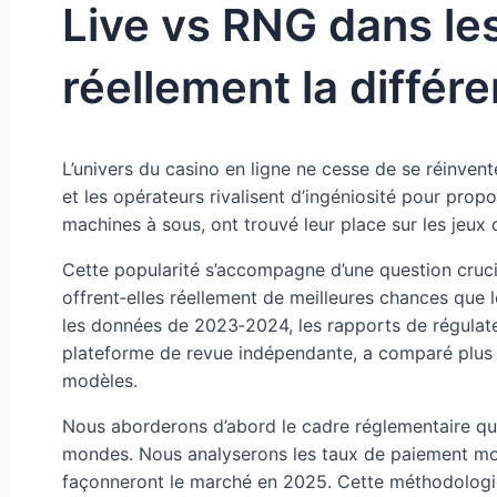
Live vs RNG dans les 
réellement la différ
L’univers du casino en ligne ne cesse de se réinvent
et les opérateurs rivalisent d’ingéniosité pour prop
machines à sous, ont trouvé leur place sur les jeux d
Cette popularité s’accompagne d’une question cruciale
offrent‑elles réellement de meilleures chances qu
les données de 2023‑2024, les rapports de régulateu
plateforme de revue indépendante, a comparé plus d’u
modèles.
Nous aborderons d’abord le cadre réglementaire qui
mondes. Nous analyserons les taux de paiement moyens
façonneront le marché en 2025. Cette méthodologie 