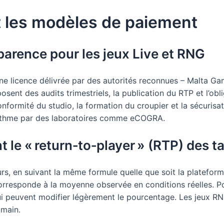
t les modèles de paiement
parence pour les jeux Live et RNG
une licence délivrée par des autorités reconnues – Malta G
 des audits trimestriels, la publication du RTP et l’obligat
onformité du studio, la formation du croupier et la sécurisat
gorithme par des laboratoires comme eCOGRA.
le « return‑to‑player » (RTP) des t
rs, en suivant la même formule quelle que soit la plateforme 
orresponde à la moyenne observée en conditions réelles. Pour
ui peuvent modifier légèrement le pourcentage. Les jeux RN
umain.