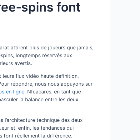
ree‑spins font
arat attirent plus de joueurs que jamais,
ee‑spins, longtemps réservés aux
ieurs avertis.
 leurs flux vidéo haute définition,
Pour répondre, nous nous appuyons sur
os en ligne
. Nfcacares, en tant que
basculer la balance entre les deux
s l’architecture technique des deux
eur et, enfin, les tendances qui
font réellement la différence.