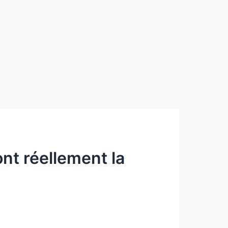
ont réellement la