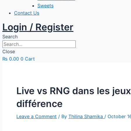
Sweets
Contact Us
Login / Register
Search
Close
₨
0.00
0
Cart
Live vs RNG dans les jeux 
différence
Leave a Comment
/ By
Thilina Shamika
/
October 1