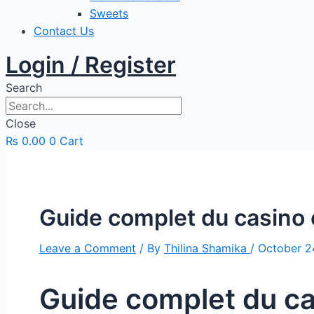
Sweets
Contact Us
Login / Register
Search
Close
₨
0.00
0
Cart
Guide complet du casino 
Leave a Comment
/ By
Thilina Shamika
/
October 2
Guide complet du ca