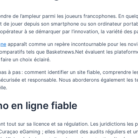
re de l’ampleur parmi les joueurs francophones. En quelque
et de jouer depuis son smartphone ou son ordinateur portabl
érateur à se démarquer par l’innovation, la variété des pai
gne
apparaît comme un repère incontournable pour les novi
 comparatifs tels que Basketnews.Net évaluent les plateform
faire un choix éclairé.
as à pas : comment identifier un site fiable, comprendre le
écurisée et responsable. Nous aborderons également les te
lle.
o en ligne fiable
t tout sur sa licence et sa régulation. Les juridictions les
Curaçao eGaming ; elles imposent des audits réguliers et un