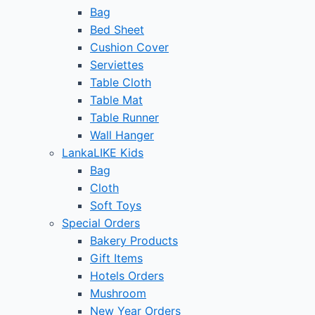
Bag
Bed Sheet
Cushion Cover
Serviettes
Table Cloth
Table Mat
Table Runner
Wall Hanger
LankaLIKE Kids
Bag
Cloth
Soft Toys
Special Orders
Bakery Products
Gift Items
Hotels Orders
Mushroom
New Year Orders