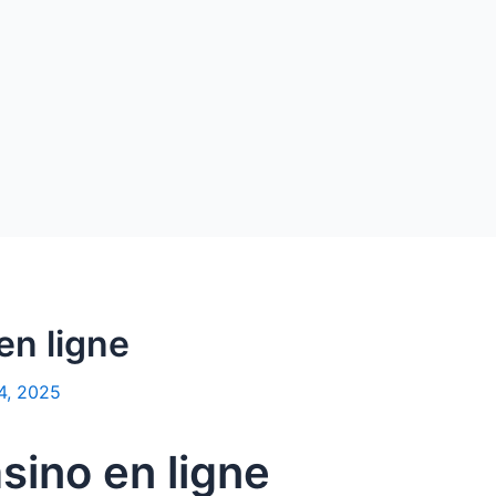
en ligne
4, 2025
sino en ligne