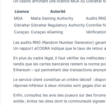
Un casino affichant une licence MGA ou Gibraltar bé
Licence
Autorité
MGA
Malta Gaming Authority
Audits RNG 
Gibraltar
Gibraltar Regulatory Authority
Contrôle fi
Curaçao
Curaçao eGaming
Vérificatio
Les audits RNG (Random Number Generator) garantiss
Un rapport eCOGRA indique que le taux de retour a
En plus du cadre légal, il faut vérifier les méthod
tandis que les cartes bancaires restent la norme po
Ethereum – qui permettent des transactions anonyme
Le service client constitue un critère décisif : disp
réponse inférieur à deux minutes sont gages d’un 
Enfin, consultez les avis des joueurs sur des forums
solide ; évitez les sites dont la communauté signal