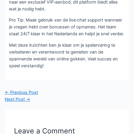
naar een exclusief VIP‑aanbod, dit platform biedt alles
wat je nodig hebt.
Pro Tip: Maak gebruik van de live‑chat support wanneer
je vragen hebt over bonussen of opnames. Het team
staat 24/7 klaar in het Nederlands en helpt je snel verder.
Met deze inzichten ben je klaar om je spelervaring te
verbeteren en verantwoord te genieten van de
spannende wereld van online gokken. Veel succes en
speel verstandig!
Post
←
Previous Post
navigation
Next Post
→
Leave a Comment