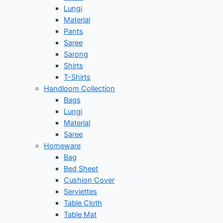
Lungi
Material
Pants
Saree
Sarong
Shirts
T-Shirts
Handloom Collection
Bags
Lungi
Material
Saree
Homeware
Bag
Bed Sheet
Cushion Cover
Serviettes
Table Cloth
Table Mat