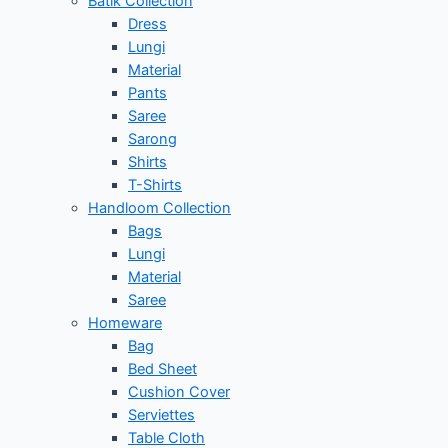
Batik Collection
Dress
Lungi
Material
Pants
Saree
Sarong
Shirts
T-Shirts
Handloom Collection
Bags
Lungi
Material
Saree
Homeware
Bag
Bed Sheet
Cushion Cover
Serviettes
Table Cloth