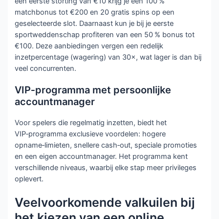
een eerste storting van €10 krijg je een 100 %
matchbonus tot €200 en 20 gratis spins op een
geselecteerde slot. Daarnaast kun je bij je eerste
sportweddenschap profiteren van een 50 % bonus tot
€100. Deze aanbiedingen vergen een redelijk
inzetpercentage (wagering) van 30×, wat lager is dan bij
veel concurrenten.
VIP‑programma met persoonlijke
accountmanager
Voor spelers die regelmatig inzetten, biedt het
VIP‑programma exclusieve voordelen: hogere
opname‑limieten, snellere cash‑out, speciale promoties
en een eigen accountmanager. Het programma kent
verschillende niveaus, waarbij elke stap meer privileges
oplevert.
Veelvoorkomende valkuilen bij
het kiezen van een online