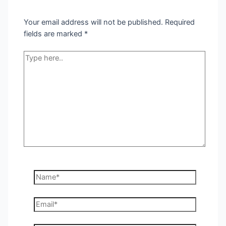
Your email address will not be published.
Required
fields are marked
*
Type
here..
Name*
Email*