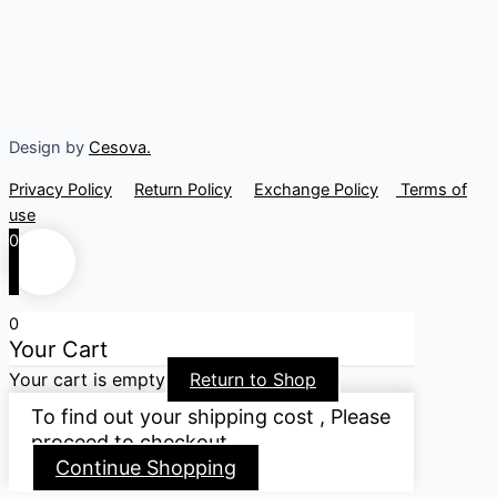
Design by
Cesova.
Privacy Policy
Return Policy
Exchange Policy
Terms of
use
0
0
Your Cart
Your cart is empty
Return to Shop
To find out your shipping cost , Please
proceed to checkout.
Continue Shopping