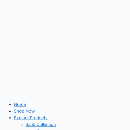
Home
Shop Now
Explore Products
Batik Collection