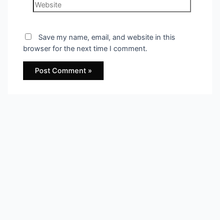
Website
Save my name, email, and website in this
browser for the next time I comment.