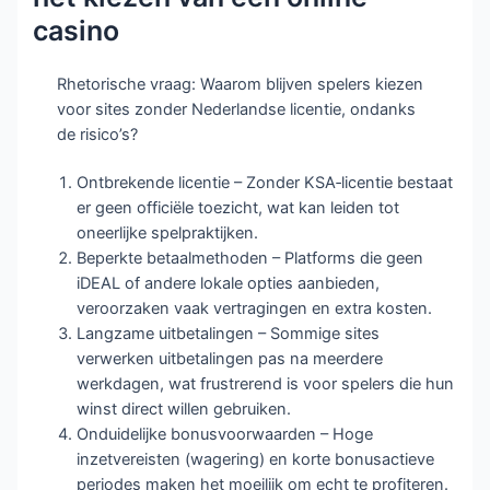
casino
Rhetorische vraag: Waarom blijven spelers kiezen
voor sites zonder Nederlandse licentie, ondanks
de risico’s?
Ontbrekende licentie – Zonder KSA‑licentie bestaat
er geen officiële toezicht, wat kan leiden tot
oneerlijke spelpraktijken.
Beperkte betaalmethoden – Platforms die geen
iDEAL of andere lokale opties aanbieden,
veroorzaken vaak vertragingen en extra kosten.
Langzame uitbetalingen – Sommige sites
verwerken uitbetalingen pas na meerdere
werkdagen, wat frustrerend is voor spelers die hun
winst direct willen gebruiken.
Onduidelijke bonusvoorwaarden – Hoge
inzetvereisten (wagering) en korte bonusactieve
periodes maken het moeilijk om echt te profiteren.