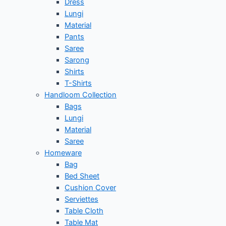
Dress
Lungi
Material
Pants
Saree
Sarong
Shirts
T-Shirts
Handloom Collection
Bags
Lungi
Material
Saree
Homeware
Bag
Bed Sheet
Cushion Cover
Serviettes
Table Cloth
Table Mat