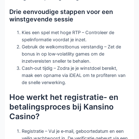
Drie eenvoudige stappen voor een
winstgevende sessie
Kies een spel met hoge RTP – Controleer de
spelinformatie voordat je inzet.
Gebruik de welkomstbonus verstandig – Zet de
bonus in op low‑volatility games om de
inzetvereisten sneller te behalen.
Cash‑out tijdig – Zodra je je winstdoel bereikt,
maak een opname via iDEAL om te profiteren van
de snelle verwerking.
Hoe werkt het registratie‑ en
betalingsproces bij Kansino
Casino?
Registratie – Vul je e‑mail, geboortedatum en een
veilig wachtwoord in. De verificatie gebeurt via een