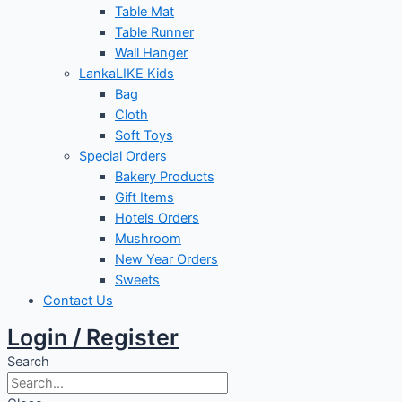
Table Mat
Table Runner
Wall Hanger
LankaLIKE Kids
Bag
Cloth
Soft Toys
Special Orders
Bakery Products
Gift Items
Hotels Orders
Mushroom
New Year Orders
Sweets
Contact Us
Login / Register
Search