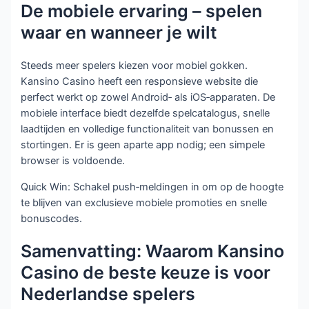
De mobiele ervaring – spelen
waar en wanneer je wilt
Steeds meer spelers kiezen voor mobiel gokken.
Kansino Casino heeft een responsieve website die
perfect werkt op zowel Android‑ als iOS‑apparaten. De
mobiele interface biedt dezelfde spelcatalogus, snelle
laadtijden en volledige functionaliteit van bonussen en
stortingen. Er is geen aparte app nodig; een simpele
browser is voldoende.
Quick Win: Schakel push‑meldingen in om op de hoogte
te blijven van exclusieve mobiele promoties en snelle
bonuscodes.
Samenvatting: Waarom Kansino
Casino de beste keuze is voor
Nederlandse spelers