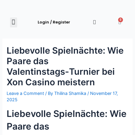
0
Login / Register
Shop Now
Explore Products
Contact Us
Liebevolle Spielnächte: Wie
Paare das
Valentinstags‑Turnier bei
Xon Casino meistern
Leave a Comment
/ By
Thilina Shamika
/
November 17,
2025
Liebevolle Spielnächte: Wie
Paare das