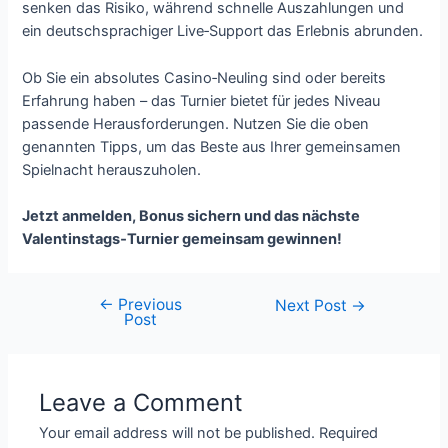
senken das Risiko, während schnelle Auszahlungen und
ein deutschsprachiger Live‑Support das Erlebnis abrunden.
Ob Sie ein absolutes Casino‑Neuling sind oder bereits
Erfahrung haben – das Turnier bietet für jedes Niveau
passende Herausforderungen. Nutzen Sie die oben
genannten Tipps, um das Beste aus Ihrer gemeinsamen
Spielnacht herauszuholen.
Jetzt anmelden, Bonus sichern und das nächste
Valentinstags‑Turnier gemeinsam gewinnen!
←
Previous
Next Post
→
Post
Leave a Comment
Your email address will not be published.
Required