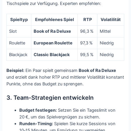
Tischspiele zur Verfügung. Experten empfehlen:
Spieltyp
Empfohlenes Spiel
RTP
Volatilität
Slot
Book of Ra Deluxe
96,3 %
Mittel
Roulette
European Roulette
97,3 %
Niedrig
Blackjack
Classic Blackjack
99,5 %
Niedrig
Beispiel:
Ein Paar spielt gemeinsam
Book of Ra Deluxe
und erzielt dank hoher RTP und mittlerer Volatilität konstant
Punkte, ohne das Budget zu sprengen.
3. Team‑Strategien entwickeln
Budget festlegen:
Setzen Sie ein Tageslimit von
20 €, um das Spielvergnügen zu sichern.
Runden‑Timing:
Spielen Sie kurze Sessions von
10‑15 Minuten, um Ermüdung zu vermeiden.