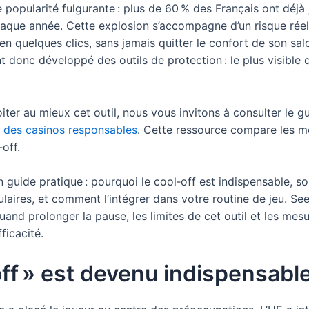
 popularité fulgurante : plus de 60 % des Français ont déjà 
aque année. Cette explosion s’accompagne d’un risque réel 
 en quelques clics, sans jamais quitter le confort de son sal
t donc développé des outils de protection : le plus visible 
er au mieux cet outil, nous vous invitons à consulter le 
t des casinos responsables
. Cette ressource compare les mei
off.
n guide pratique : pourquoi le cool‑off est indispensable,
ulaires, et comment l’intégrer dans votre routine de jeu. Se
and prolonger la pause, les limites de cet outil et les mes
ficacité.
‑off » est devenu indispensabl