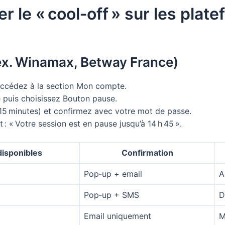
 le « cool‑off » sur les plate
 (ex. Winamax, Betway France)
ccédez à la section Mon compte.
e puis choisissez Bouton pause.
 15 minutes) et confirmez avec votre mot de passe.
 « Votre session est en pause jusqu’à 14 h 45 ».
isponibles
Confirmation
Pop‑up + email
A
Pop‑up + SMS
D
Email uniquement
M