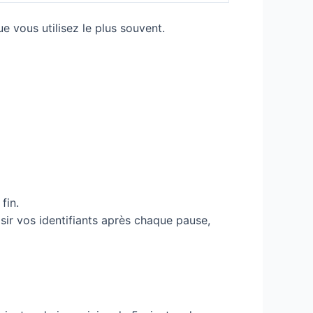
e vous utilisez le plus souvent.
fin.
isir vos identifiants après chaque pause,