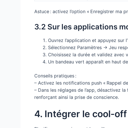
Astuce : activez l’option « Enregistrer ma 
3.2 Sur les applications m
Ouvrez l’application et appuyez sur l’
Sélectionnez Paramètres → Jeu resp
Choisissez la durée et validez avec 
Un bandeau vert apparaît en haut de l
Conseils pratiques :
– Activez les notifications push « Rappel d
– Dans les réglages de l’app, désactivez la
renforçant ainsi la prise de conscience.
4. Intégrer le cool‑of