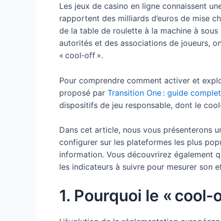
Les jeux de casino en ligne connaissent une
rapportent des milliards d’euros de mise ch
de la table de roulette à la machine à sous
autorités et des associations de joueurs, on
« cool‑off ».
Pour comprendre comment activer et exploit
proposé par
Transition One : guide comple
dispositifs de jeu responsable, dont le cool‑
Dans cet article, nous vous présenterons u
configurer sur les plateformes les plus pop
information. Vous découvrirez également qu
les indicateurs à suivre pour mesurer son ef
1. Pourquoi le « cool