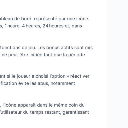
tableau de bord, représenté par une icône
, 1 heure, 4 heures, 24 heures et, dans
fonctions de jeu. Les bonus actifs sont mis
ne peut être initiée tant que la période
 si le joueur a choisi l’option « réactiver
rification évite les abus, notamment
, l’icône apparaît dans le même coin du
utilisateur du temps restant, garantissant