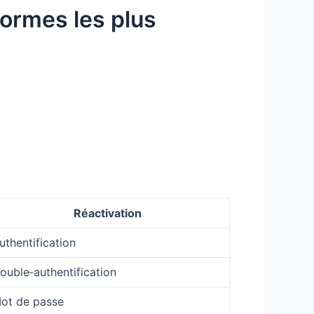
formes les plus
Réactivation
uthentification
ouble‑authentification
ot de passe