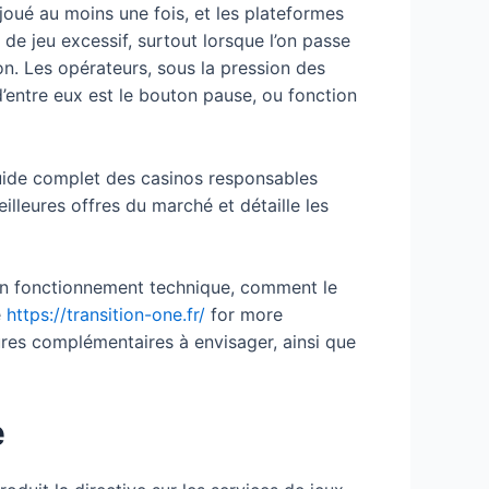
joué au moins une fois, et les plateformes
de jeu excessif, surtout lorsque l’on passe
on. Les opérateurs, sous la pression des
d’entre eux est le bouton pause, ou fonction
guide complet des casinos responsables
lleures offres du marché et détaille les
 son fonctionnement technique, comment le
e
https://transition-one.fr/
for more
ures complémentaires à envisager, ainsi que
e