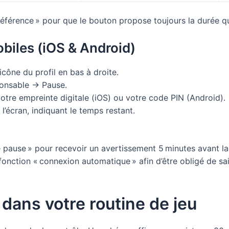
préférence » pour que le bouton propose toujours la durée qu
obiles (iOS & Android)
icône du profil en bas à droite.
onsable → Pause.
votre empreinte digitale (iOS) ou votre code PIN (Android).
’écran, indiquant le temps restant.
e pause » pour recevoir un avertissement 5 minutes avant la 
 fonction « connexion automatique » afin d’être obligé de sa
f dans votre routine de jeu