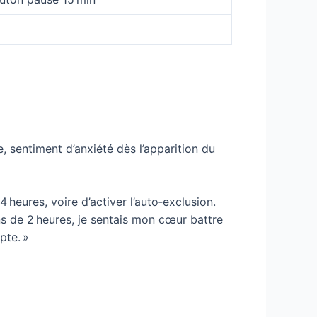
, sentiment d’anxiété dès l’apparition du
heures, voire d’activer l’auto‑exclusion.
ns de 2 heures, je sentais mon cœur battre
pte. »