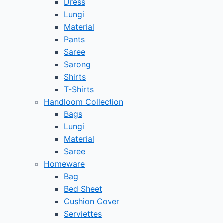
Dress
Lungi
Material
Pants
Saree
Sarong
Shirts
T-Shirts
Handloom Collection
Bags
Lungi
Material
Saree
Homeware
Bag
Bed Sheet
Cushion Cover
Serviettes