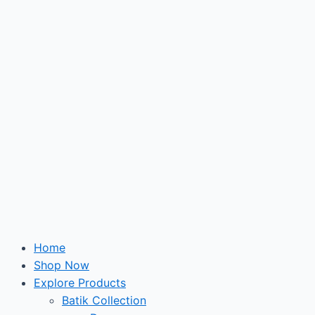
Skip
to
content
Home
Shop Now
Explore Products
Batik Collection