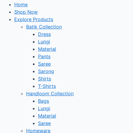
Home
Shop Now
Explore Products
Batik Collection
Dress
Lungi
Material
Pants
Saree
Sarong
Shirts
T-Shirts
Handloom Collection
Bags
Lungi
Material
Saree
Homeware