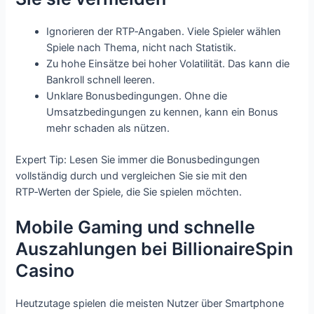
Ignorieren der RTP‑Angaben. Viele Spieler wählen
Spiele nach Thema, nicht nach Statistik.
Zu hohe Einsätze bei hoher Volatilität. Das kann die
Bankroll schnell leeren.
Unklare Bonusbedingungen. Ohne die
Umsatzbedingungen zu kennen, kann ein Bonus
mehr schaden als nützen.
Expert Tip: Lesen Sie immer die Bonusbedingungen
vollständig durch und vergleichen Sie sie mit den
RTP‑Werten der Spiele, die Sie spielen möchten.
Mobile Gaming und schnelle
Auszahlungen bei BillionaireSpin
Casino
Heutzutage spielen die meisten Nutzer über Smartphone