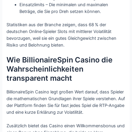
Einsatzlimits – Die minimalen und maximalen
Beträge, die Sie pro Dreh setzen können.
Statistiken aus der Branche zeigen, dass 68 % der
deutschen Online‑Spieler Slots mit mittlerer Volatilität
bevorzugen, weil sie ein gutes Gleichgewicht zwischen
Risiko und Belohnung bieten.
Wie BillionaireSpin Casino die
Wahrscheinlichkeiten
transparent macht
BillionaireSpin Casino legt großen Wert darauf, dass Spieler
die mathematischen Grundlagen ihrer Spiele verstehen. Auf
der Plattform finden Sie für fast jedes Spiel die RTP‑Angabe
und eine kurze Erklärung zur Volatilität.
Zusätzlich bietet das Casino einen Willkommensbonus und