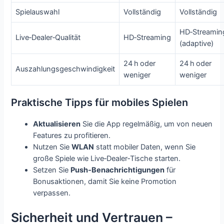
Spielauswahl
Vollständig
Vollständig
HD‑Streamin
Live‑Dealer‑Qualität
HD‑Streaming
(adaptive)
24 h oder
24 h oder
Auszahlungsgeschwindigkeit
weniger
weniger
Praktische Tipps für mobiles Spielen
Aktualisieren
Sie die App regelmäßig, um von neuen
Features zu profitieren.
Nutzen Sie
WLAN
statt mobiler Daten, wenn Sie
große Spiele wie Live‑Dealer‑Tische starten.
Setzen Sie
Push‑Benachrichtigungen
für
Bonusaktionen, damit Sie keine Promotion
verpassen.
Sicherheit und Vertrauen –