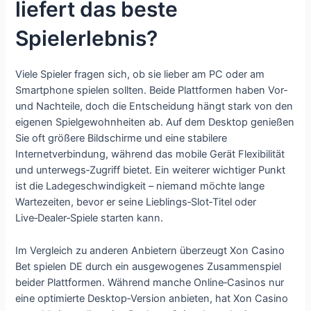
liefert das beste
Spielerlebnis?
Viele Spieler fragen sich, ob sie lieber am PC oder am
Smartphone spielen sollten. Beide Plattformen haben Vor‑
und Nachteile, doch die Entscheidung hängt stark von den
eigenen Spielgewohnheiten ab. Auf dem Desktop genießen
Sie oft größere Bildschirme und eine stabilere
Internetverbindung, während das mobile Gerät Flexibilität
und unterwegs‑Zugriff bietet. Ein weiterer wichtiger Punkt
ist die Ladegeschwindigkeit – niemand möchte lange
Wartezeiten, bevor er seine Lieblings‑Slot‑Titel oder
Live‑Dealer‑Spiele starten kann.
Im Vergleich zu anderen Anbietern überzeugt Xon Casino
Bet spielen DE durch ein ausgewogenes Zusammenspiel
beider Plattformen. Während manche Online‑Casinos nur
eine optimierte Desktop‑Version anbieten, hat Xon Casino