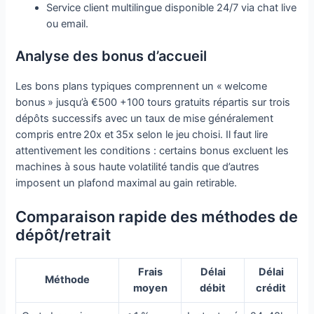
Service client multilingue disponible 24/7 via chat live
ou email.
Analyse des bonus d’accueil
Les bons plans typiques comprennent un « welcome
bonus » jusqu’à €500 +100 tours gratuits répartis sur trois
dépôts successifs avec un taux de mise généralement
compris entre 20x et 35x selon le jeu choisi. Il faut lire
attentivement les conditions : certains bonus excluent les
machines à sous haute volatilité tandis que d’autres
imposent un plafond maximal au gain retirable.
Comparaison rapide des méthodes de
dépôt/retrait
Frais
Délai
Délai
Méthode
moyen
débit
crédit