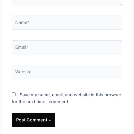
Save my name, email, and website in this browser
for the next time I comment.