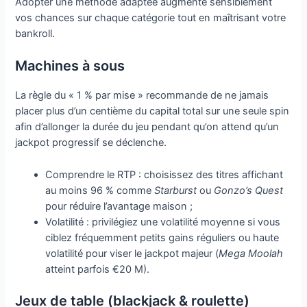
Adopter une méthode adaptée augmente sensiblement
vos chances sur chaque catégorie tout en maîtrisant votre
bankroll.
Machines à sous
La règle du « 1 % par mise » recommande de ne jamais
placer plus d’un centième du capital total sur une seule spin
afin d’allonger la durée du jeu pendant qu’on attend qu’un
jackpot progressif se déclenche.
Comprendre le RTP : choisissez des titres affichant
au moins 96 % comme
Starburst
ou
Gonzo’s Quest
pour réduire l’avantage maison ;
Volatilité : privilégiez une volatilité moyenne si vous
ciblez fréquemment petits gains réguliers ou haute
volatilité pour viser le jackpot majeur (
Mega Moolah
atteint parfois €20 M).
Jeux de table (blackjack & roulette)