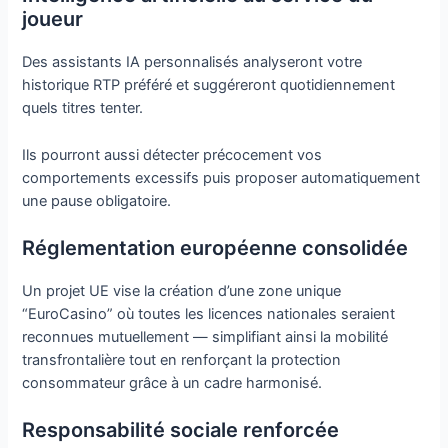
joueur
Des assistants IA personnalisés analyseront votre
historique RTP préféré et suggéreront quotidiennement
quels titres tenter.
Ils pourront aussi détecter précocement vos
comportements excessifs puis proposer automatiquement
une pause obligatoire.
Réglementation européenne consolidée
Un projet UE vise la création d’une zone unique
“EuroCasino” où toutes les licences nationales seraient
reconnues mutuellement — simplifiant ainsi la mobilité
transfrontalière tout en renforçant la protection
consommateur grâce à un cadre harmonisé.
Responsabilité sociale renforcée