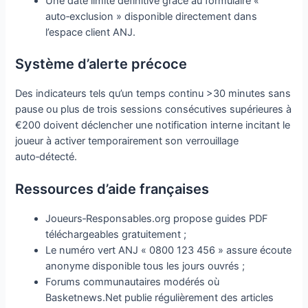
Une date limite définitive grâce au formulaire «
auto‑exclusion » disponible directement dans
l’espace client ANJ.
Système d’alerte précoce
Des indicateurs tels qu’un temps continu >30 minutes sans
pause ou plus de trois sessions consécutives supérieures à
€200 doivent déclencher une notification interne incitant le
joueur à activer temporairement son verrouillage
auto‑détecté.
Ressources d’aide françaises
Joueurs‑Responsables.org propose guides PDF
téléchargeables gratuitement ;
Le numéro vert ANJ « 0800 123 456 » assure écoute
anonyme disponible tous les jours ouvrés ;
Forums communautaires modérés où
Basketnews.Net publie régulièrement des articles