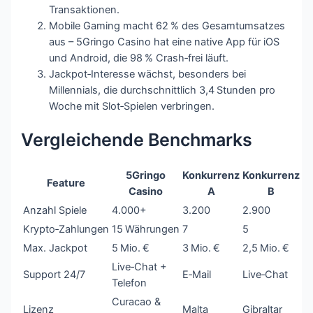
Transaktionen.
Mobile Gaming macht 62 % des Gesamtumsatzes
aus – 5Gringo Casino hat eine native App für iOS
und Android, die 98 % Crash‑frei läuft.
Jackpot‑Interesse wächst, besonders bei
Millennials, die durchschnittlich 3,4 Stunden pro
Woche mit Slot‑Spielen verbringen.
Vergleichende Benchmarks
5Gringo
Konkurrenz
Konkurrenz
Feature
Casino
A
B
Anzahl Spiele
4.000+
3.200
2.900
Krypto‑Zahlungen
15 Währungen
7
5
Max. Jackpot
5 Mio. €
3 Mio. €
2,5 Mio. €
Live‑Chat +
Support 24/7
E‑Mail
Live‑Chat
Telefon
Curacao &
Lizenz
Malta
Gibraltar