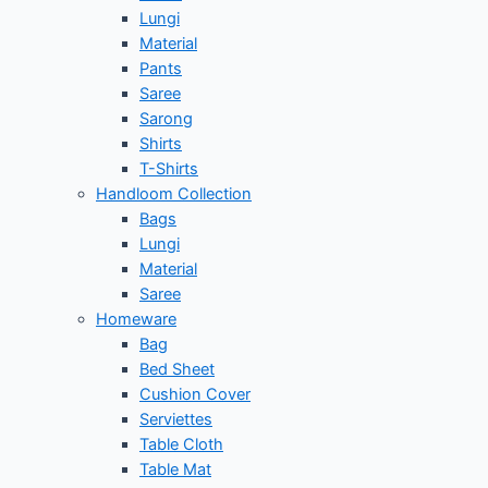
Lungi
Material
Pants
Saree
Sarong
Shirts
T-Shirts
Handloom Collection
Bags
Lungi
Material
Saree
Homeware
Bag
Bed Sheet
Cushion Cover
Serviettes
Table Cloth
Table Mat