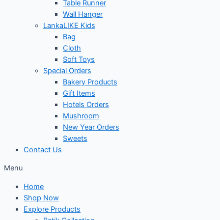
Table Runner
Wall Hanger
LankaLIKE Kids
Bag
Cloth
Soft Toys
Special Orders
Bakery Products
Gift Items
Hotels Orders
Mushroom
New Year Orders
Sweets
Contact Us
Menu
Home
Shop Now
Explore Products