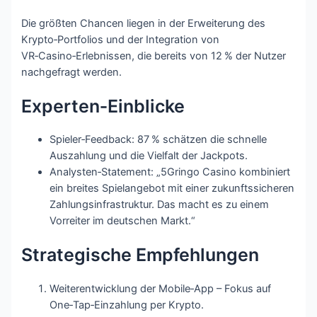
Die größten Chancen liegen in der Erweiterung des
Krypto‑Portfolios und der Integration von
VR‑Casino‑Erlebnissen, die bereits von 12 % der Nutzer
nachgefragt werden.
Experten‑Einblicke
Spieler‑Feedback: 87 % schätzen die schnelle
Auszahlung und die Vielfalt der Jackpots.
Analysten‑Statement: „5Gringo Casino kombiniert
ein breites Spielangebot mit einer zukunftssicheren
Zahlungsinfrastruktur. Das macht es zu einem
Vorreiter im deutschen Markt.“
Strategische Empfehlungen
Weiterentwicklung der Mobile‑App – Fokus auf
One‑Tap‑Einzahlung per Krypto.