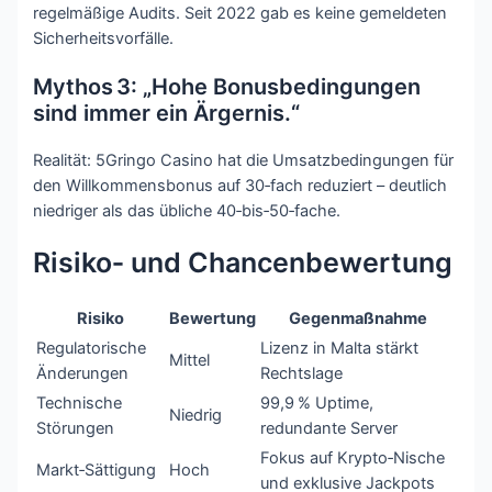
regelmäßige Audits. Seit 2022 gab es keine gemeldeten
Sicherheitsvorfälle.
Mythos 3: „Hohe Bonusbedingungen
sind immer ein Ärgernis.“
Realität: 5Gringo Casino hat die Umsatzbedingungen für
den Willkommensbonus auf 30‑fach reduziert – deutlich
niedriger als das übliche 40‑bis‑50‑fache.
Risiko‑ und Chancenbewertung
Risiko
Bewertung
Gegenmaßnahme
Regulatorische
Lizenz in Malta stärkt
Mittel
Änderungen
Rechtslage
Technische
99,9 % Uptime,
Niedrig
Störungen
redundante Server
Fokus auf Krypto‑Nische
Markt‑Sättigung
Hoch
und exklusive Jackpots