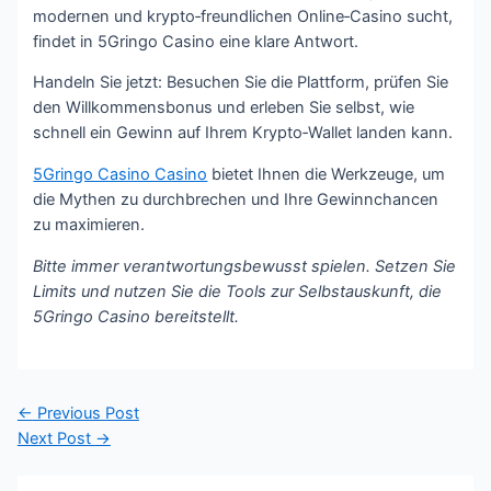
modernen und krypto‑freundlichen Online‑Casino sucht,
findet in 5Gringo Casino eine klare Antwort.
Handeln Sie jetzt: Besuchen Sie die Plattform, prüfen Sie
den Willkommensbonus und erleben Sie selbst, wie
schnell ein Gewinn auf Ihrem Krypto‑Wallet landen kann.
5Gringo Casino Casino
bietet Ihnen die Werkzeuge, um
die Mythen zu durchbrechen und Ihre Gewinnchancen
zu maximieren.
Bitte immer verantwortungsbewusst spielen. Setzen Sie
Limits und nutzen Sie die Tools zur Selbstauskunft, die
5Gringo Casino bereitstellt.
Post
←
Previous Post
navigation
Next Post
→