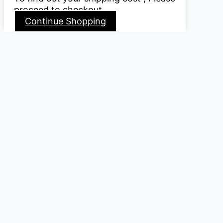
proceed to checkout.
Continue Shopping