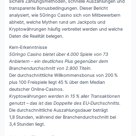
sichere Zahlungsmethoden, schnelle Auszahlungen und
transparente Bonusbedingungen. Dieser Bericht
analysiert, wie 5Gringo Casino sich von Mitbewerbern
abhebt, welche Mythen rund um Jackpots und
Kryptowährungen häufig verbreitet werden und welche
Daten die Realität belegen.
Kern‑Erkenntnisse
5Gringo Casino bietet über 4.000 Spiele von 73
Anbietern – ein deutliches Plus gegenüber dem
Branchendurchschnitt von 2.800 Titeln.
Der durchschnittliche Willkommensbonus von 200 %
plus 100 Freispiele liegt 45 % über dem Median
deutscher Online‑Casinos.
Kryptowährungen werden in 15 % aller Transaktionen
genutzt – das ist das Doppelte des EU‑Durchschnitts.
Die durchschnittliche Auszahlungsdauer beträgt
1,8 Stunden, während der Branchendurchschnitt bei
3,4 Stunden liegt.