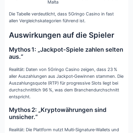
Malta
Die Tabelle verdeutlicht, dass 5Gringo Casino in fast
allen Vergleichskategorien führend ist.
Auswirkungen auf die Spieler
Mythos 1: „Jackpot‑Spiele zahlen selten
aus.“
Realität: Daten von 5Gringo Casino zeigen, dass 23 %
aller Auszahlungen aus Jackpot‑Gewinnen stammen. Die
Auszahlungsquote (RTP) für progressive Slots liegt bei
durchschnittlich 96 %, was dem Branchendurchschnitt
entspricht.
Mythos 2: „Kryptowährungen sind
unsicher.“
Realität: Die Plattform nutzt Multi‑Signature‑Wallets und