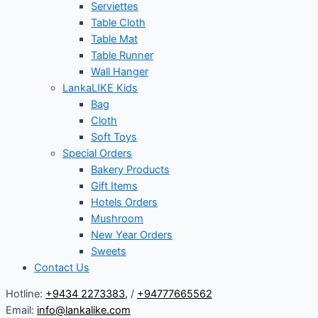
Serviettes
Table Cloth
Table Mat
Table Runner
Wall Hanger
LankaLIKE Kids
Bag
Cloth
Soft Toys
Special Orders
Bakery Products
Gift Items
Hotels Orders
Mushroom
New Year Orders
Sweets
Contact Us
Hotline:
+9434 2273383
,
/
+94777665562
Email:
info@lankalike.com