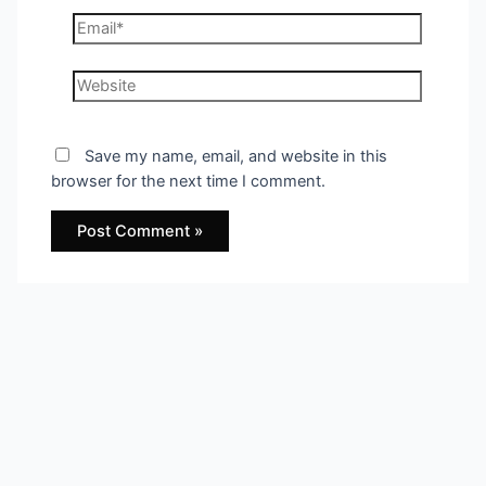
Email*
Website
Save my name, email, and website in this
browser for the next time I comment.