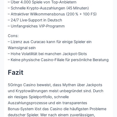
– Über 4.000 Spiele von Top‑Anbietern
– Schnelle Krypto‑Auszahlungen (45 Minuten)
– Attraktiver Willkommensbonus (200 % + 100 FS)
– 24/7 Live‑Support in Deutsch
– Umfangreiches VIP‑Programm
Cons:
– Lizenz aus Curacao kann für einige Spieler ein
Warnsignal sein
– Hohe Volatilität bei manchen Jackpot‑Slots
– Keine physische Casino‑Filiale für persönliche Beratung
Fazit
5Gringo Casino beweist, dass Mythen über Jackpots
und Kryptowährungen meist unbegründet sind. Durch
ein riesiges Spielportfolio, schnelle
Auszahlungsprozesse und ein transparentes
Bonus‑System löst das Casino die häufigsten Probleme
deutscher Spieler. Wer nach einem zuverlässigen,