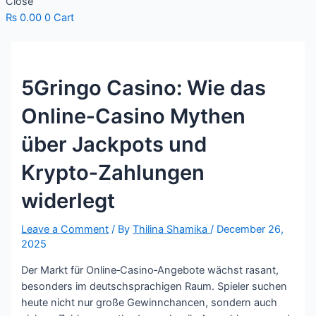
Close
₨
0.00
0
Cart
5Gringo Casino: Wie das
Online‑Casino Mythen
über Jackpots und
Krypto‑Zahlungen
widerlegt
Leave a Comment
/ By
Thilina Shamika
/
December 26,
2025
Der Markt für Online‑Casino‑Angebote wächst rasant,
besonders im deutschsprachigen Raum. Spieler suchen
heute nicht nur große Gewinnchancen, sondern auch