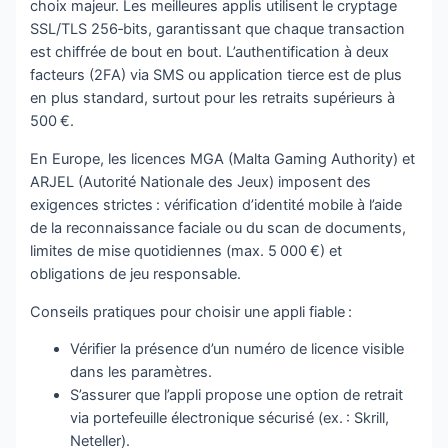
choix majeur. Les meilleures applis utilisent le cryptage
SSL/TLS 256‑bits, garantissant que chaque transaction
est chiffrée de bout en bout. L’authentification à deux
facteurs (2FA) via SMS ou application tierce est de plus
en plus standard, surtout pour les retraits supérieurs à
500 €.
En Europe, les licences MGA (Malta Gaming Authority) et
ARJEL (Autorité Nationale des Jeux) imposent des
exigences strictes : vérification d’identité mobile à l’aide
de la reconnaissance faciale ou du scan de documents,
limites de mise quotidiennes (max. 5 000 €) et
obligations de jeu responsable.
Conseils pratiques pour choisir une appli fiable :
Vérifier la présence d’un numéro de licence visible
dans les paramètres.
S’assurer que l’appli propose une option de retrait
via portefeuille électronique sécurisé (ex. : Skrill,
Neteller).