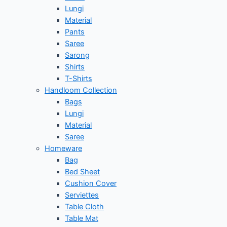
Lungi
Material
Pants
Saree
Sarong
Shirts
T-Shirts
Handloom Collection
Bags
Lungi
Material
Saree
Homeware
Bag
Bed Sheet
Cushion Cover
Serviettes
Table Cloth
Table Mat