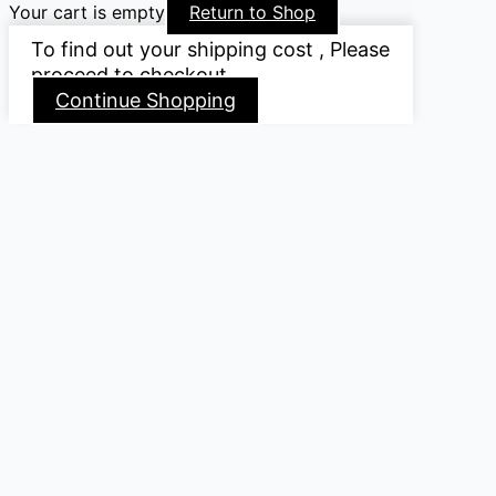
Your cart is empty
Return to Shop
To find out your shipping cost , Please
proceed to checkout.
Continue Shopping