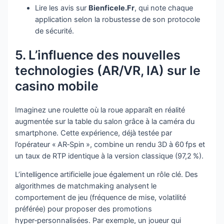
Lire les avis sur
Bienficele.Fr
, qui note chaque
application selon la robustesse de son protocole
de sécurité.
5. L’influence des nouvelles
technologies (AR/VR, IA) sur le
casino mobile
Imaginez une roulette où la roue apparaît en réalité
augmentée sur la table du salon grâce à la caméra du
smartphone. Cette expérience, déjà testée par
l’opérateur « AR‑Spin », combine un rendu 3D à 60 fps et
un taux de RTP identique à la version classique (97,2 %).
L’intelligence artificielle joue également un rôle clé. Des
algorithmes de matchmaking analysent le
comportement de jeu (fréquence de mise, volatilité
préférée) pour proposer des promotions
hyper‑personnalisées. Par exemple, un joueur qui