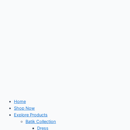
Skip
to
content
Home
Shop Now
Explore Products
Batik Collection
Dress