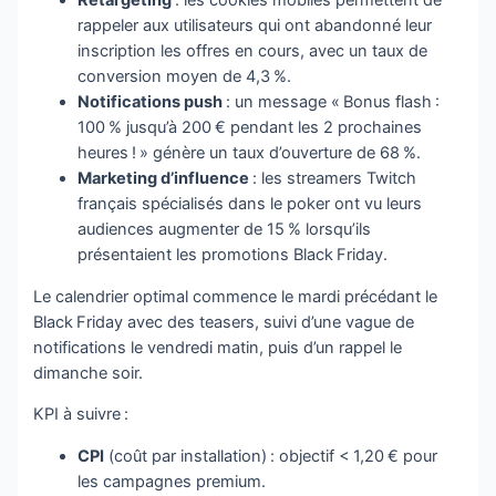
rappeler aux utilisateurs qui ont abandonné leur
inscription les offres en cours, avec un taux de
conversion moyen de 4,3 %.
Notifications push
: un message « Bonus flash :
100 % jusqu’à 200 € pendant les 2 prochaines
heures ! » génère un taux d’ouverture de 68 %.
Marketing d’influence
: les streamers Twitch
français spécialisés dans le poker ont vu leurs
audiences augmenter de 15 % lorsqu’ils
présentaient les promotions Black Friday.
Le calendrier optimal commence le mardi précédant le
Black Friday avec des teasers, suivi d’une vague de
notifications le vendredi matin, puis d’un rappel le
dimanche soir.
KPI à suivre :
CPI
(coût par installation) : objectif < 1,20 € pour
les campagnes premium.