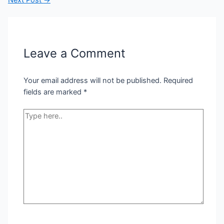
Next Post
→
Leave a Comment
Your email address will not be published.
Required
fields are marked
*
Type
here..