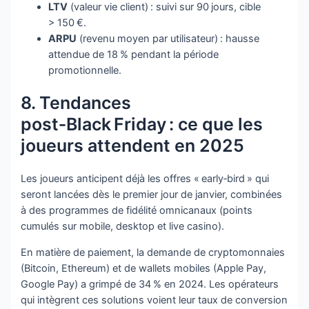
LTV
(valeur vie client) : suivi sur 90 jours, cible
> 150 €.
ARPU
(revenu moyen par utilisateur) : hausse
attendue de 18 % pendant la période
promotionnelle.
8. Tendances
post‑Black Friday : ce que les
joueurs attendent en 2025
Les joueurs anticipent déjà les offres « early‑bird » qui
seront lancées dès le premier jour de janvier, combinées
à des programmes de fidélité omnicanaux (points
cumulés sur mobile, desktop et live casino).
En matière de paiement, la demande de cryptomonnaies
(Bitcoin, Ethereum) et de wallets mobiles (Apple Pay,
Google Pay) a grimpé de 34 % en 2024. Les opérateurs
qui intègrent ces solutions voient leur taux de conversion