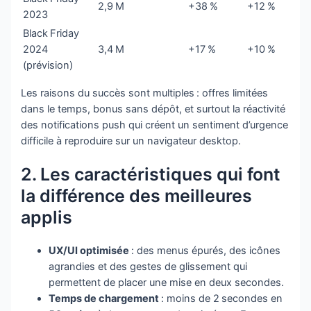
2,9 M
+38 %
+12 %
2023
Black Friday
2024
3,4 M
+17 %
+10 %
(prévision)
Les raisons du succès sont multiples : offres limitées
dans le temps, bonus sans dépôt, et surtout la réactivité
des notifications push qui créent un sentiment d’urgence
difficile à reproduire sur un navigateur desktop.
2. Les caractéristiques qui font
la différence des meilleures
applis
UX/UI optimisée
: des menus épurés, des icônes
agrandies et des gestes de glissement qui
permettent de placer une mise en deux secondes.
Temps de chargement
: moins de 2 secondes en