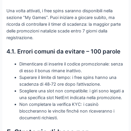
Una volta attivati, i free spins saranno disponibili nella
sezione “My Games”. Puoi iniziare a giocare subito, ma
ricorda di controllare il timer di scadenza: la maggior parte
delle promozioni natalizie scade entro 7 giorni dalla
registrazione.
4.1. Errori comuni da evitare – 100 parole
Dimenticare di inserire il codice promozionale: senza
di esso il bonus rimane inattivo.
Superare il limite di tempo: i free spins hanno una
scadenza di 48‑72 ore dopo l’attivazione.
Scegliere una slot non compatibile: i giri sono legati a
una specifica slot NetEnt indicata nella promozione.
Non completare la verifica KYC: i casinò
bloccheranno le vincite finché non riceveranno i
documenti richiesti.