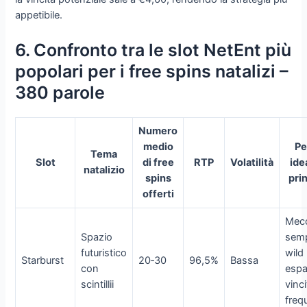
appetibile.
6. Confronto tra le slot NetEnt più
popolari per i free spins natalizi –
380 parole
Numero
medio
Pe
Tema
Slot
di free
RTP
Volatilità
ide
natalizio
spins
prin
offerti
Mec
Spazio
semp
futuristico
wild
Starburst
20‑30
96,5%
Bassa
con
espa
scintillii
vinci
freq