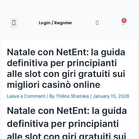
0
Login / Register
Shop Now
Explore Products
Contact Us
Natale con NetEnt: la guida
definitiva per principianti
alle slot con giri gratuiti sui
migliori casinò online
Leave a Comment
/ By
Thilina Shamika
/
January 15, 2026
Natale con NetEnt: la guida
definitiva per principianti
alle slot con giri gratuiti sui