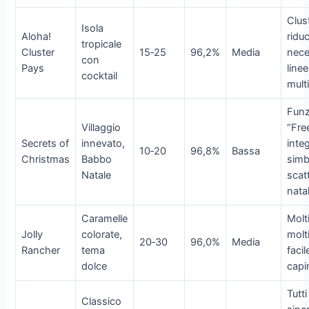
Clus
Isola
Aloha!
riduc
tropicale
Cluster
15‑25
96,2%
Media
nece
con
Pays
line
cocktail
multi
Funz
Villaggio
“Fre
Secrets of
innevato,
inte
10‑20
96,8%
Bassa
Christmas
Babbo
simb
Natale
scat
natal
Caramelle
Molt
Jolly
colorate,
molti
20‑30
96,0%
Media
Rancher
tema
facil
dolce
capi
Tutti 
Classico