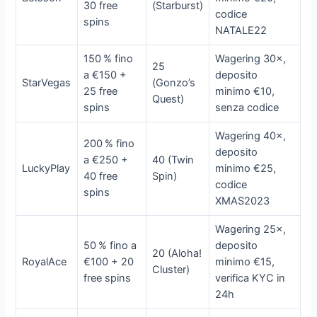
30 free
(Starburst)
codice
spins
NATALE22
150 % fino
Wagering 30×,
25
a €150 +
deposito
StarVegas
(Gonzo’s
25 free
minimo €10,
Quest)
spins
senza codice
Wagering 40×,
200 % fino
deposito
a €250 +
40 (Twin
LuckyPlay
minimo €25,
40 free
Spin)
codice
spins
XMAS2023
Wagering 25×,
50 % fino a
deposito
20 (Aloha!
RoyalAce
€100 + 20
minimo €15,
Cluster)
free spins
verifica KYC in
24h