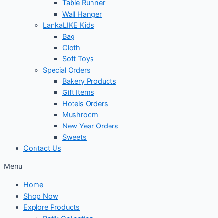
Table Runner
Wall Hanger
LankaLIKE Kids
Bag
Cloth
Soft Toys
Special Orders
Bakery Products
Gift Items
Hotels Orders
Mushroom
New Year Orders
Sweets
Contact Us
Menu
Home
Shop Now
Explore Products