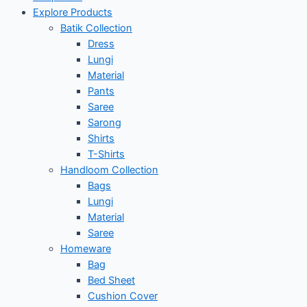
Explore Products
Batik Collection
Dress
Lungi
Material
Pants
Saree
Sarong
Shirts
T-Shirts
Handloom Collection
Bags
Lungi
Material
Saree
Homeware
Bag
Bed Sheet
Cushion Cover