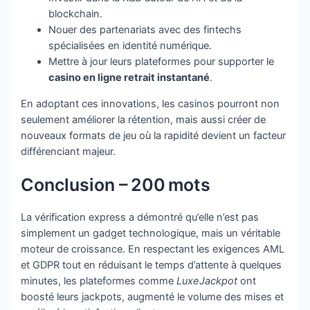
blockchain.
Nouer des partenariats avec des fintechs
spécialisées en identité numérique.
Mettre à jour leurs plateformes pour supporter le
casino en ligne retrait instantané
.
En adoptant ces innovations, les casinos pourront non
seulement améliorer la rétention, mais aussi créer de
nouveaux formats de jeu où la rapidité devient un facteur
différenciant majeur.
Conclusion – 200 mots
La vérification express a démontré qu’elle n’est pas
simplement un gadget technologique, mais un véritable
moteur de croissance. En respectant les exigences AML
et GDPR tout en réduisant le temps d’attente à quelques
minutes, les plateformes comme
LuxeJackpot
ont
boosté leurs jackpots, augmenté le volume des mises et