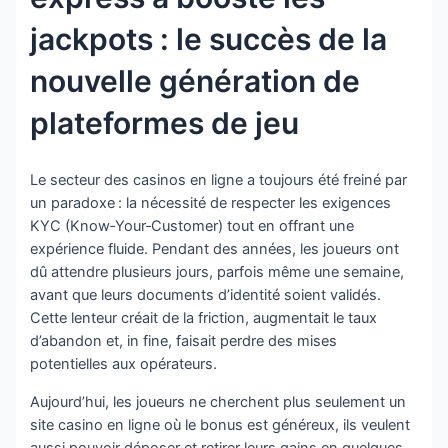
jackpots : le succès de la
nouvelle génération de
plateformes de jeu
Le secteur des casinos en ligne a toujours été freiné par
un paradoxe : la nécessité de respecter les exigences
KYC (Know‑Your‑Customer) tout en offrant une
expérience fluide. Pendant des années, les joueurs ont
dû attendre plusieurs jours, parfois même une semaine,
avant que leurs documents d’identité soient validés.
Cette lenteur créait de la friction, augmentait le taux
d’abandon et, in fine, faisait perdre des mises
potentielles aux opérateurs.
Aujourd’hui, les joueurs ne cherchent plus seulement un
site casino en ligne où le bonus est généreux, ils veulent
aussi pouvoir déposer et retirer leurs gains en quelques