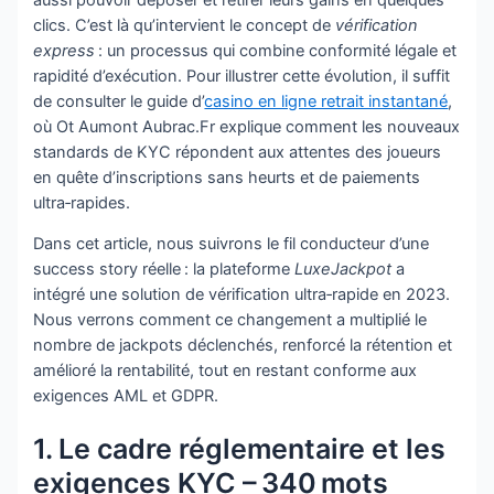
clics. C’est là qu’intervient le concept de
vérification
express
: un processus qui combine conformité légale et
rapidité d’exécution. Pour illustrer cette évolution, il suffit
de consulter le guide d’
casino en ligne retrait instantané
,
où Ot Aumont Aubrac.Fr explique comment les nouveaux
standards de KYC répondent aux attentes des joueurs
en quête d’inscriptions sans heurts et de paiements
ultra‑rapides.
Dans cet article, nous suivrons le fil conducteur d’une
success story réelle : la plateforme
LuxeJackpot
a
intégré une solution de vérification ultra‑rapide en 2023.
Nous verrons comment ce changement a multiplié le
nombre de jackpots déclenchés, renforcé la rétention et
amélioré la rentabilité, tout en restant conforme aux
exigences AML et GDPR.
1. Le cadre réglementaire et les
exigences KYC – 340 mots