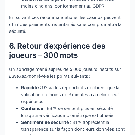
moins cinq ans, conformément au GDPR.
En suivant ces recommandations, les casinos peuvent
offrir des paiements instantanés sans compromettre la
sécurité.
6. Retour d’expérience des
joueurs – 300 mots
Un sondage mené auprès de 5 000 joueurs inscrits sur
LuxeJackpot
révèle les points suivants :
Rapidité
: 92 % des répondants déclarent que la
validation en moins de 3 minutes a amélioré leur
expérience.
Confiance
: 88 % se sentent plus en sécurité
lorsqu’une vérification biométrique est utilisée.
Sentiment de sécurité
: 81 % apprécient la
transparence sur la façon dont leurs données sont