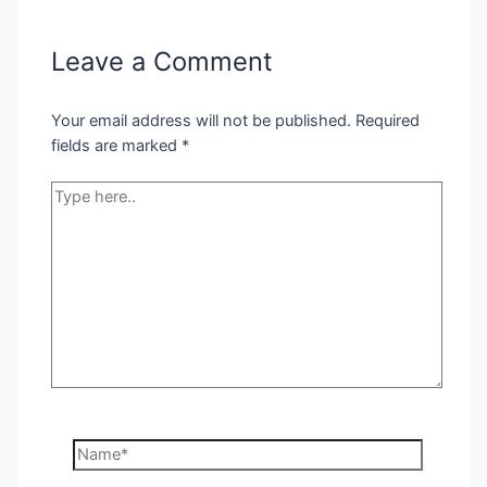
Leave a Comment
Your email address will not be published.
Required
fields are marked
*
Type
here..
Name*