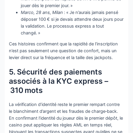
jouer dès le premier jour. »
Marco, 28 ans, Milan
: « Je n’aurais jamais pensé
déposer 100 € si je devais attendre deux jours pour
la validation. Le processus express a tout
changé. »
Ces histoires confirment que la rapidité de l’inscription
n’est pas seulement une question de confort, mais un
levier direct sur la fréquence et la taille des jackpots.
5. Sécurité des paiements
associés à la KYC express –
310 mots
La vérification d’identité reste le premier rempart contre
le blanchiment d’argent et les fraudes de charge‑back.
En confirmant l’identité du joueur dès le premier dépôt, le
casino peut appliquer les règles AML en temps réel,
bloquant les transactions suspectes avant qu’elles ne se