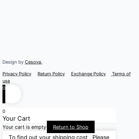
Design by
Cesova.
Privacy Policy
Return Policy
Exchange Policy
Terms of
use
0
0
Your Cart
Your cart is empty
Return to Shop
To find out your shipping cost , Please