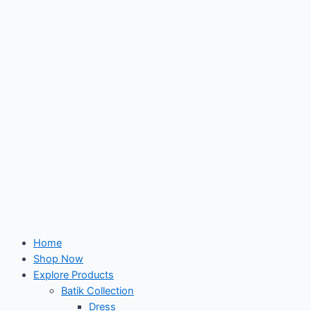
Skip
to
content
Home
Shop Now
Explore Products
Batik Collection
Dress