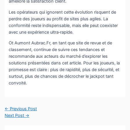
amélioré la satisfaction client.
Les opérateurs qui ignorent cette évolution risquent de
perdre des joueurs au profit de sites plus agiles. La
conformité reste indispensable, mais elle peut coexister
avec une expérience ultra‑rapide.
Ot Aumont Aubrac.Fr, en tant que site de revue et de
classement, continue de suivre ces tendances et
recommande aux acteurs du marché d’explorer les
solutions présentées dans cet article. Pour les joueurs, la
promesse est claire : plus de rapidité, plus de sécurité, et
surtout, plus de chances de décrocher le jackpot tant
convoité.
Post
←
Previous Post
navigation
Next Post
→