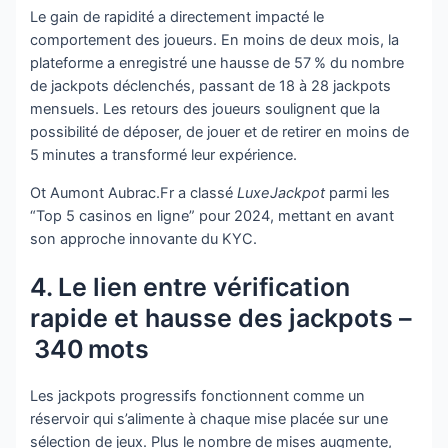
Le gain de rapidité a directement impacté le
comportement des joueurs. En moins de deux mois, la
plateforme a enregistré une hausse de 57 % du nombre
de jackpots déclenchés, passant de 18 à 28 jackpots
mensuels. Les retours des joueurs soulignent que la
possibilité de déposer, de jouer et de retirer en moins de
5 minutes a transformé leur expérience.
Ot Aumont Aubrac.Fr a classé
LuxeJackpot
parmi les
“Top 5 casinos en ligne” pour 2024, mettant en avant
son approche innovante du KYC.
4. Le lien entre vérification
rapide et hausse des jackpots –
340 mots
Les jackpots progressifs fonctionnent comme un
réservoir qui s’alimente à chaque mise placée sur une
sélection de jeux. Plus le nombre de mises augmente,