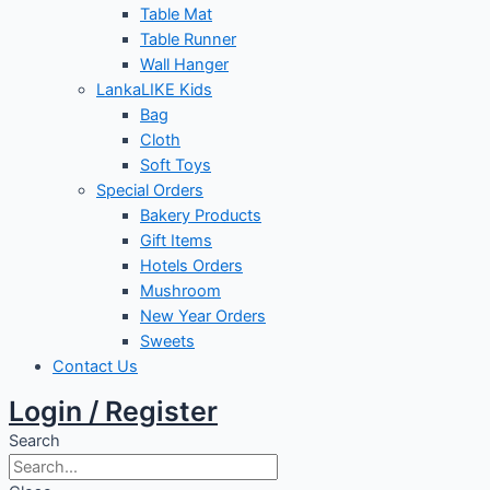
Table Mat
Table Runner
Wall Hanger
LankaLIKE Kids
Bag
Cloth
Soft Toys
Special Orders
Bakery Products
Gift Items
Hotels Orders
Mushroom
New Year Orders
Sweets
Contact Us
Login / Register
Search