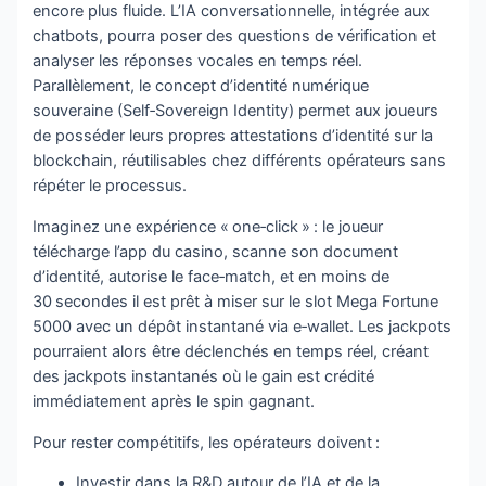
encore plus fluide. L’IA conversationnelle, intégrée aux
chatbots, pourra poser des questions de vérification et
analyser les réponses vocales en temps réel.
Parallèlement, le concept d’identité numérique
souveraine (Self‑Sovereign Identity) permet aux joueurs
de posséder leurs propres attestations d’identité sur la
blockchain, réutilisables chez différents opérateurs sans
répéter le processus.
Imaginez une expérience « one‑click » : le joueur
télécharge l’app du casino, scanne son document
d’identité, autorise le face‑match, et en moins de
30 secondes il est prêt à miser sur le slot Mega Fortune
5000 avec un dépôt instantané via e‑wallet. Les jackpots
pourraient alors être déclenchés en temps réel, créant
des jackpots instantanés où le gain est crédité
immédiatement après le spin gagnant.
Pour rester compétitifs, les opérateurs doivent :
Investir dans la R&D autour de l’IA et de la