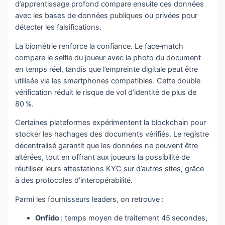
d’apprentissage profond compare ensuite ces données
avec les bases de données publiques ou privées pour
détecter les falsifications.
La biométrie renforce la confiance. Le face‑match
compare le selfie du joueur avec la photo du document
en temps réel, tandis que l’empreinte digitale peut être
utilisée via les smartphones compatibles. Cette double
vérification réduit le risque de vol d’identité de plus de
80 %.
Certaines plateformes expérimentent la blockchain pour
stocker les hachages des documents vérifiés. Le registre
décentralisé garantit que les données ne peuvent être
altérées, tout en offrant aux joueurs la possibilité de
réutiliser leurs attestations KYC sur d’autres sites, grâce
à des protocoles d’interopérabilité.
Parmi les fournisseurs leaders, on retrouve :
Onfido
: temps moyen de traitement 45 secondes,