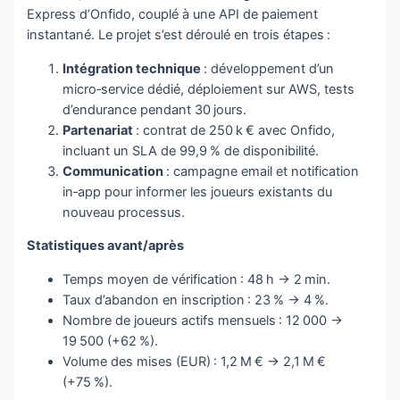
Express d’Onfido, couplé à une API de paiement
instantané. Le projet s’est déroulé en trois étapes :
Intégration technique
: développement d’un
micro‑service dédié, déploiement sur AWS, tests
d’endurance pendant 30 jours.
Partenariat
: contrat de 250 k € avec Onfido,
incluant un SLA de 99,9 % de disponibilité.
Communication
: campagne email et notification
in‑app pour informer les joueurs existants du
nouveau processus.
Statistiques avant/après
Temps moyen de vérification : 48 h → 2 min.
Taux d’abandon en inscription : 23 % → 4 %.
Nombre de joueurs actifs mensuels : 12 000 →
19 500 (+62 %).
Volume des mises (EUR) : 1,2 M € → 2,1 M €
(+75 %).